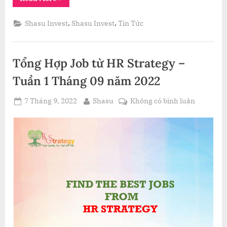
MUA
CÁC
DỰ
,
,
Shasu Invest
Shasu Invest
Tin Tức
ÁN
RENEWABLE
ENERGY”
Tổng Hợp Job từ HR Strategy –
Tuần 1 Tháng 09 năm 2022
Posted
By
ở
7 Tháng 9, 2022
Shasu
Không có bình luận
on
Tổng
Hợp
Job
từ
HR
Strategy
–
Tuần
1
Tháng