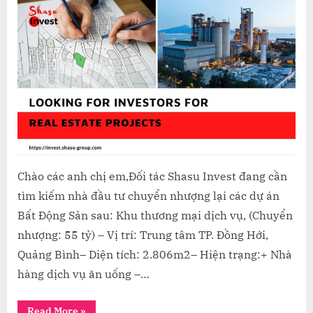
HỢP
CÁC
DỰ
ÁN
BẤT
ĐỘNG
SẢN
DƯỚI
100
TỶ
CẦN
Chào các anh chị em,Đối tác Shasu Invest đang cần
CHUYỂN
tìm kiếm nhà đầu tư chuyển nhượng lại các dự án
NHƯỢNG
Bất Động Sản sau: Khu thương mại dịch vụ, (Chuyển
nhượng: 55 tỷ) – Vị trí: Trung tâm TP. Đồng Hới,
Quảng Bình– Diện tích: 2.806m2– Hiện trạng:+ Nhà
hàng dịch vụ ăn uống –…
“TỔNG
Read More
»