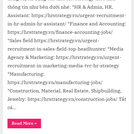
thông tin như bên dưới nhé: *HR & Admin, HR,
Assistant: https://hrstrategy.vn/urgent-recruitment-
in-hr-admin-hr-assistant/ *Finance and Accounting:
https://hrstrategy.vn/finance-accounting-jobs/
*Sales field https://hrstrategy.vn/urgent-
recruitment-in-sales-field-top-headhunter/ *Media
Agency & Marketing: https://hrstrategy.vn/urgent-
recruitment-in-marketing-media-tvc-hr-strategy
*Manufacturing:
https://hrstrategy.vn/manufacturing-jobs/
*Construction, Material, Real Estate, Shipbuilding,
Jewelry: https://hrstrategy.vn/construction-jobs/ Tất
cả…
“Tổng
Read More
»
Hợp
Job