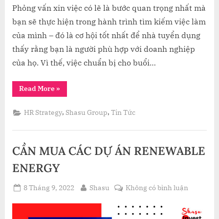
Phỏng vấn xin việc có lẽ là bước quan trọng nhất mà
bạn sẽ thực hiện trong hành trình tìm kiếm việc làm
của mình – đó là cơ hội tốt nhất để nhà tuyển dụng
thấy rằng bạn là người phù hợp với doanh nghiệp
của họ. Vì thế, việc chuẩn bị cho buổi…
“DẶN
Read More
»
DÒ
ỨNG
VIÊN
,
,
HR Strategy
Shasu Group
Tin Tức
KHI
ĐI
PHỎNG
VẤN”
CẦN MUA CÁC DỰ ÁN RENEWABLE
ENERGY
Posted
By
ở
8 Tháng 9, 2022
Shasu
Không có bình luận
on
CẦN
MUA