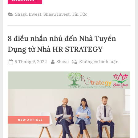
HỢP
CÁC
DỰ
,
,
Shasu Invest
Shasu Invest
Tin Tức
ÁN
BẤT
ĐỘNG
SẢN
DƯỚI
8 điều nhắn nhủ đến Nhà Tuyển
100
TỶ
CẦN
Dụng từ Nhà HR STRATEGY
CHUYỂN
NHƯỢNG”
Posted
By
ở
9 Tháng 9, 2022
Shasu
Không có bình luận
on
8
điều
nhắn
nhủ
đến
Nhà
Tuyển
Dụng
từ
Nhà