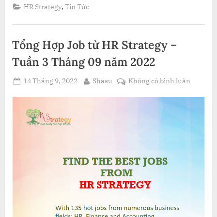
từ
,
HR Strategy
Tin Tức
HR
Strategy
–
Tuần
2
Tổng Hợp Job từ HR Strategy –
Tháng
09
năm
Tuần 3 Tháng 09 năm 2022
2022”
Posted
By
ở
14 Tháng 9, 2022
Shasu
Không có bình luận
on
Tổng
Hợp
Job
từ
HR
Strategy
–
Tuần
3
Tháng
09
năm