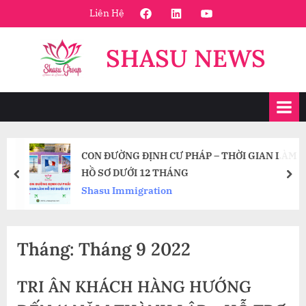
Skip
FaceBook
Linkedin
Youtube
Liên Hệ
to
content
SHASU NEWS
CON ĐƯỜNG ĐỊNH CƯ PHÁP – THỜI GIAN LÀM
HỒ SƠ DƯỚI 12 THÁNG
prev
nex
Shasu Immigration
Tháng:
Tháng 9 2022
TRI ÂN KHÁCH HÀNG HƯỚNG