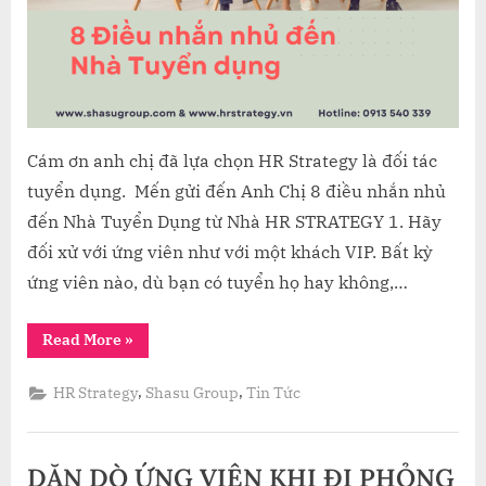
HR
STRATEG
Cám ơn anh chị đã lựa chọn HR Strategy là đối tác
tuyển dụng. Mến gửi đến Anh Chị 8 điều nhắn nhủ
đến Nhà Tuyển Dụng từ Nhà HR STRATEGY 1. Hãy
đối xử với ứng viên như với một khách VIP. Bất kỳ
ứng viên nào, dù bạn có tuyển họ hay không,…
“8
Read More
»
điều
nhắn
nhủ
,
,
HR Strategy
Shasu Group
Tin Tức
đến
Nhà
Tuyển
Dụng
từ
DẶN DÒ ỨNG VIÊN KHI ĐI PHỎNG
Nhà