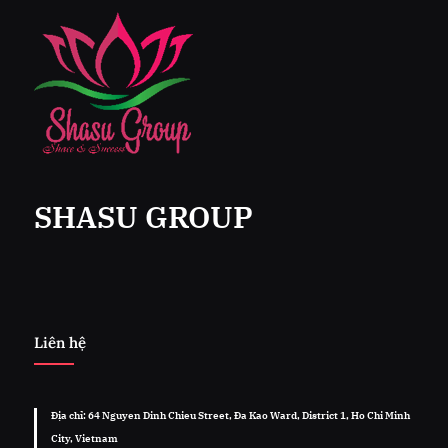
SHASU GROUP
Liên hệ
Địa chỉ: 64 Nguyen Dinh Chieu Street, Đa Kao Ward, District 1, Ho Chi Minh
City, Vietnam