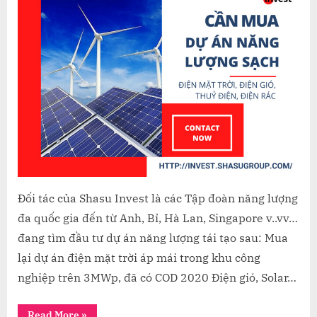
CÁC
DỰ
ÁN
RENEWA
ENERGY
Đối tác của Shasu Invest là các Tập đoàn năng lượng
đa quốc gia đến từ Anh, Bỉ, Hà Lan, Singapore v..vv…
đang tìm đầu tư dự án năng lượng tái tạo sau: Mua
lại dự án điện mặt trời áp mái trong khu công
nghiệp trên 3MWp, đã có COD 2020 Điện gió, Solar…
“CẦN
Read More
»