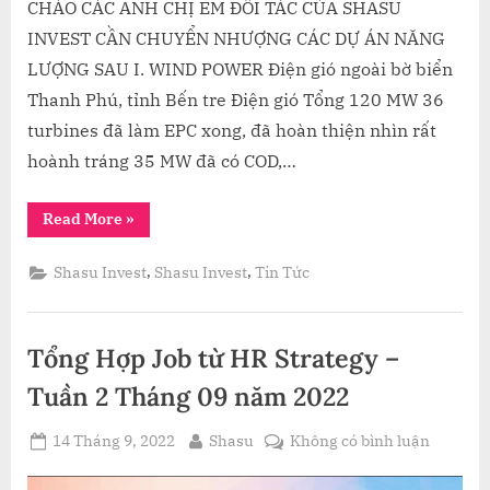
CHÀO CÁC ANH CHỊ EM ĐỐI TÁC CỦA SHASU
INVEST CẦN CHUYỂN NHƯỢNG CÁC DỰ ÁN NĂNG
LƯỢNG SAU I. WIND POWER Điện gió ngoài bờ biển
Thanh Phú, tỉnh Bến tre Điện gió Tổng 120 MW 36
turbines đã làm EPC xong, đã hoàn thiện nhìn rất
hoành tráng 35 MW đã có COD,…
“TỔNG
Read More
»
HỢP
CÁC
DỰ
,
,
Shasu Invest
Shasu Invest
Tin Tức
ÁN
RENEWABLE
ENERGY
CẦN
CHUYỂN
Tổng Hợp Job từ HR Strategy –
NHƯỢNG”
Tuần 2 Tháng 09 năm 2022
Posted
By
ở
14 Tháng 9, 2022
Shasu
Không có bình luận
on
Tổng
Hợp