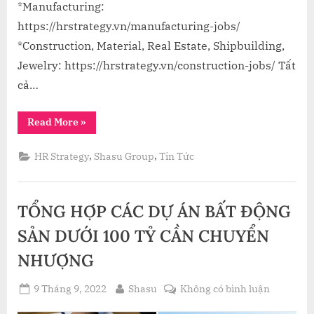
*Manufacturing:
https://hrstrategy.vn/manufacturing-jobs/
*Construction, Material, Real Estate, Shipbuilding,
Jewelry: https://hrstrategy.vn/construction-jobs/ Tất
cả…
“Tổng
Read More
»
Hợp
Job
từ
,
,
HR Strategy
Shasu Group
Tin Tức
HR
Strategy
–
Tuần
3
TỔNG HỢP CÁC DỰ ÁN BẤT ĐỘNG
Tháng
09
năm
SẢN DƯỚI 100 TỶ CẦN CHUYỂN
2022”
NHƯỢNG
Posted
By
ở
9 Tháng 9, 2022
Shasu
Không có bình luận
on
TỔNG