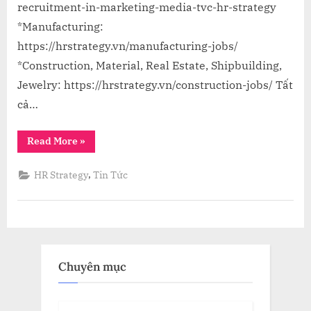
recruitment-in-marketing-media-tvc-hr-strategy
*Manufacturing:
https://hrstrategy.vn/manufacturing-jobs/
*Construction, Material, Real Estate, Shipbuilding,
Jewelry: https://hrstrategy.vn/construction-jobs/ Tất
cả…
“Tổng
Read More
»
Hợp
Job
từ
,
HR Strategy
Tin Tức
HR
Strategy
–
Tuần
1
Tháng
09
năm
2022”
Chuyên mục