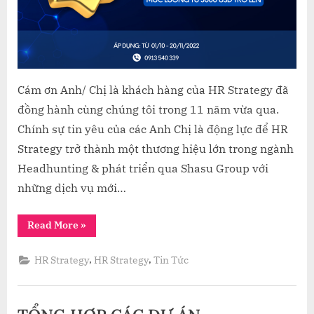
CHI
PHÍ
TUYỂN
DỤNG
CÁC
VỊ
Cám ơn Anh/ Chị là khách hàng của HR Strategy đã
TRÍ
đồng hành cùng chúng tôi trong 11 năm vừa qua.
NHÂN
Chính sự tin yêu của các Anh Chị là động lực để HR
SỰ
Strategy trở thành một thương hiệu lớn trong ngành
CẤP
Headhunting & phát triển qua Shasu Group với
CAO
những dịch vụ mới…
“TRI
Read More
»
ÂN
KHÁCH
HÀNG
,
,
HR Strategy
HR Strategy
Tin Tức
HƯỚNG
ĐẾN
11
NĂM
THÀNH
LẬP