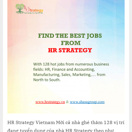
Job
từ
HR
Strategy
–
Tuần
2
Tháng
09
năm
2022
HR Strategy Vietnam Mời cả nhà ghé thăm 128 vị trí
đang tuyển dụng của nhà HR Strategy theo như