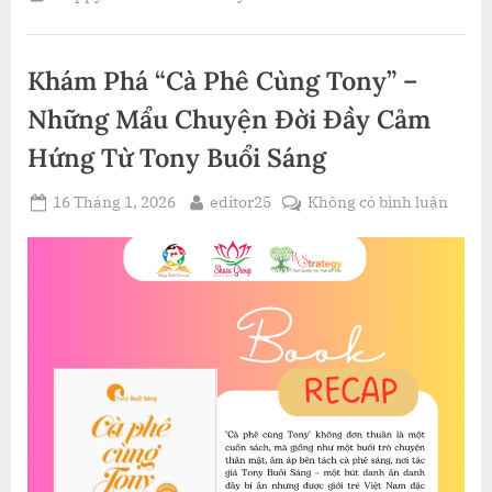
TÂM
HỒN
VÀO
TÁCH
CÀ
Khám Phá “Cà Phê Cùng Tony” –
PHÊ:
“DỐC
HẾT
Những Mẩu Chuyện Đời Đầy Cảm
TRÁI
TIM”
Hứng Từ Tony Buổi Sáng
CỦA
HOWARD
SCHULTZ”
Posted
By
ở
16 Tháng 1, 2026
editor25
Không có bình luận
on
Khám
Phá
“Cà
Phê
Cùng
Tony”
–
Nhữn
Mẩu
Chuy
Đời