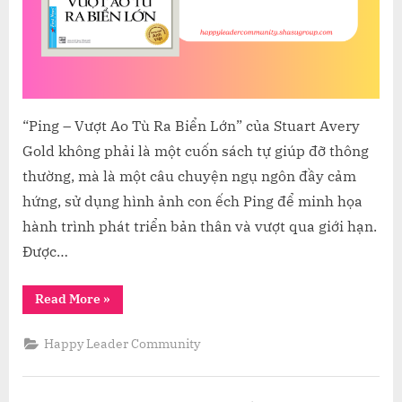
VÀ
THÀ
CÔNG
“Ping – Vượt Ao Tù Ra Biển Lớn” của Stuart Avery
Gold không phải là một cuốn sách tự giúp đỡ thông
thường, mà là một câu chuyện ngụ ngôn đầy cảm
hứng, sử dụng hình ảnh con ếch Ping để minh họa
hành trình phát triển bản thân và vượt qua giới hạn.
Được…
“KHÁM
Read More
»
PHÁ
“PING”:
HÀNH
Happy Leader Community
TRÌNH
VƯỢT
GIỚI
HẠN
ĐỂ