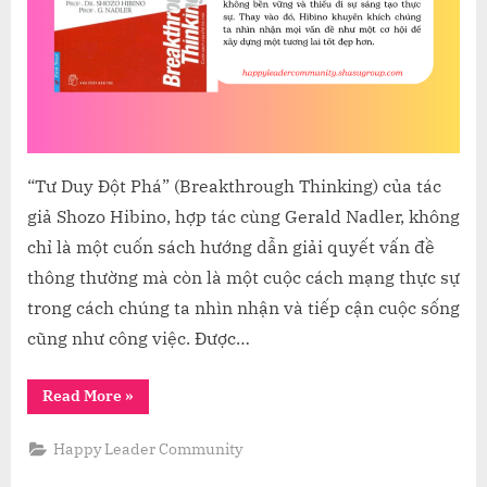
ĐỂ
GIẢI
QUYẾ
VẤN
ĐỀ
MỘT
CÁCH
SÁNG
“Tư Duy Đột Phá” (Breakthrough Thinking) của tác
TẠO
giả Shozo Hibino, hợp tác cùng Gerald Nadler, không
chỉ là một cuốn sách hướng dẫn giải quyết vấn đề
thông thường mà còn là một cuộc cách mạng thực sự
trong cách chúng ta nhìn nhận và tiếp cận cuộc sống
cũng như công việc. Được…
“KHÁM
Read More
»
PHÁ
TƯ
DUY
Happy Leader Community
ĐỘT
PHÁ:
BÍ