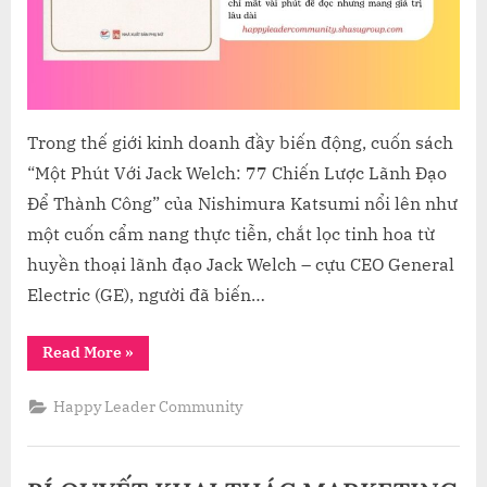
KATS
Trong thế giới kinh doanh đầy biến động, cuốn sách
“Một Phút Với Jack Welch: 77 Chiến Lược Lãnh Đạo
Để Thành Công” của Nishimura Katsumi nổi lên như
một cuốn cẩm nang thực tiễn, chắt lọc tinh hoa từ
huyền thoại lãnh đạo Jack Welch – cựu CEO General
Electric (GE), người đã biến…
“HÀNH
Read More
»
TRÌNH
LÃNH
ĐẠO
Happy Leader Community
VỚI
JACK
WELCH:
77
CHIẾN