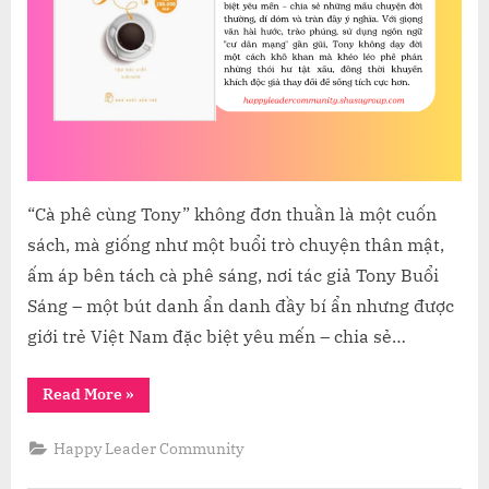
Đầy
Cảm
Hứng
Từ
Tony
Buổi
Sáng
“Cà phê cùng Tony” không đơn thuần là một cuốn
sách, mà giống như một buổi trò chuyện thân mật,
ấm áp bên tách cà phê sáng, nơi tác giả Tony Buổi
Sáng – một bút danh ẩn danh đầy bí ẩn nhưng được
giới trẻ Việt Nam đặc biệt yêu mến – chia sẻ…
“Khám
Read More
»
Phá
“Cà
Phê
Happy Leader Community
Cùng
Tony”
–