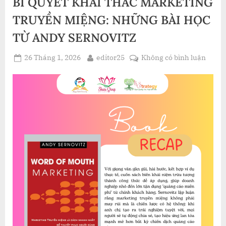
BÍ QUYẾT KHAI THÁC MARKETING
LƯỢC
ĐỈNH
CAO
TRUYỀN MIỆNG: NHỮNG BÀI HỌC
TỪ
NISHIMURA
TỪ ANDY SERNOVITZ
KATSUMI”
Posted
By
ở
26 Tháng 1, 2026
editor25
Không có bình luận
on
BÍ
QUYẾ
KHAI
THÁC
MARK
TRUY
MIỆN
NHỮ
BÀI
HỌC
TỪ
ANDY
SERN