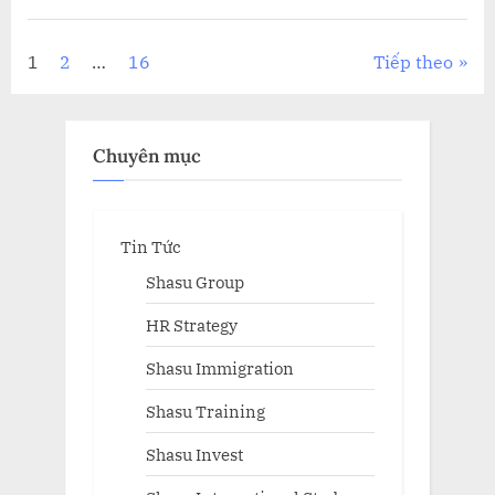
NHÀ
LÃNH
ĐẠO:
BÍ
Phân
1
2
…
16
Tiếp theo
QUYẾT
TỪ
BEN
trang
HOROWITZ”
bài
Chuyên mục
viết
Tin Tức
Shasu Group
HR Strategy
Shasu Immigration
Shasu Training
Shasu Invest