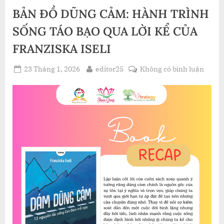
BÀI
BẢN ĐỒ DŨNG CẢM: HÀNH TRÌNH
HỌC
TỪ
ANDY
SỐNG TÁO BẠO QUA LỜI KỂ CỦA
SERNOVITZ”
FRANZISKA ISELI
Posted
By
ở
23 Tháng 1, 2026
editor25
Không có bình luận
on
BẢN
ĐỒ
DŨNG
CẢM:
HÀN
TRÌN
SỐNG
TÁO
BẠO
QUA
LỜI
KỂ
CỦA