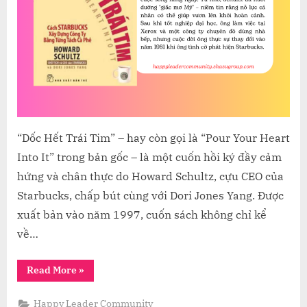
HẾT
TRÁI
TIM”
CỦA
HOW
SCHU
“Dốc Hết Trái Tim” – hay còn gọi là “Pour Your Heart
Into It” trong bản gốc – là một cuốn hồi ký đầy cảm
hứng và chân thực do Howard Schultz, cựu CEO của
Starbucks, chấp bút cùng với Dori Jones Yang. Được
xuất bản vào năm 1997, cuốn sách không chỉ kể
về…
“HÀNH
Read More
»
TRÌNH
ĐỔ
HẾT
Happy Leader Community