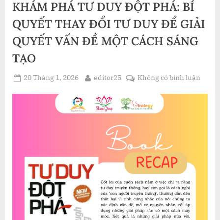
KHÁM PHÁ TƯ DUY ĐỘT PHÁ: BÍ
TÌM
KIẾM
TỰ
QUYẾT THAY ĐỔI TƯ DUY ĐỂ GIẢI
DO
VÀ
QUYẾT VẤN ĐỀ MỘT CÁCH SÁNG
THÀNH
CÔNG”
TẠO
Posted
By
ở
20 Tháng 1, 2026
editor25
Không có bình luận
on
KHÁ
PHÁ
TƯ
DUY
ĐỘT
PHÁ:
BÍ
QUYẾ
THAY
ĐỔI
TƯ
DUY