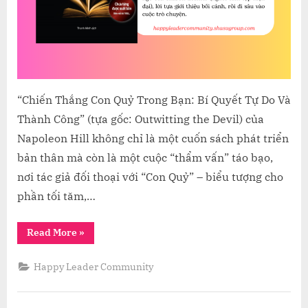
BẠN
CỦA
NAPO
HILL
“Chiến Thắng Con Quỷ Trong Bạn: Bí Quyết Tự Do Và
Thành Công” (tựa gốc: Outwitting the Devil) của
Napoleon Hill không chỉ là một cuốn sách phát triển
bản thân mà còn là một cuộc “thẩm vấn” táo bạo,
nơi tác giả đối thoại với “Con Quỷ” – biểu tượng cho
phần tối tăm,…
“VƯỢT
Read More
»
QUA
BÓNG
TỐI
Happy Leader Community
NỘI
TÂM:
BÍ
QUYẾT