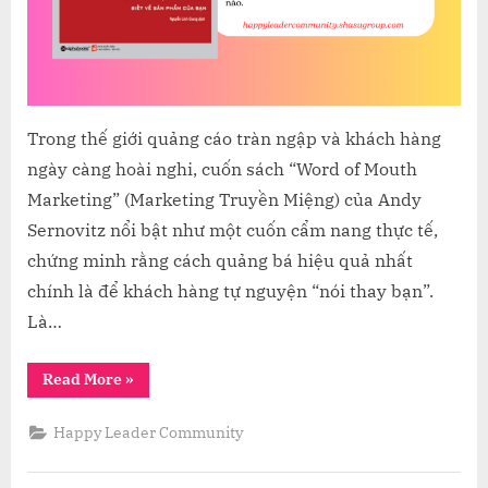
Trong thế giới quảng cáo tràn ngập và khách hàng
ngày càng hoài nghi, cuốn sách “Word of Mouth
Marketing” (Marketing Truyền Miệng) của Andy
Sernovitz nổi bật như một cuốn cẩm nang thực tế,
chứng minh rằng cách quảng bá hiệu quả nhất
chính là để khách hàng tự nguyện “nói thay bạn”.
Là…
“BÍ
Read More
»
QUYẾT
KHAI
THÁC
Happy Leader Community
MARKETING
TRUYỀN
MIỆNG:
NHỮNG