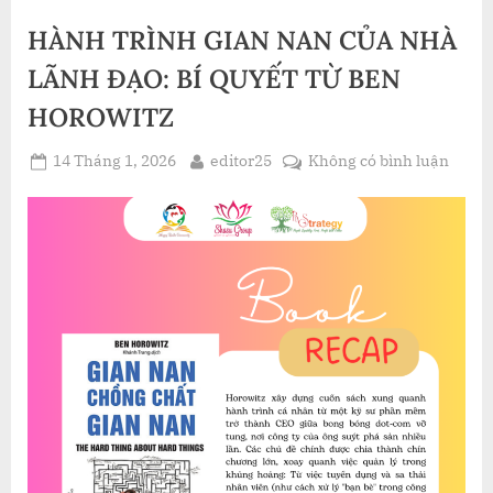
TRỞ
THÀNH
HÀNH TRÌNH GIAN NAN CỦA NHÀ
NGƯỜI
TẠO
TÁC
LÃNH ĐẠO: BÍ QUYẾT TỪ BEN
ĐỘNG
TÍCH
HOROWITZ
CỰC”
Posted
By
ở
14 Tháng 1, 2026
editor25
Không có bình luận
on
HÀN
TRÌN
GIAN
NAN
CỦA
NHÀ
LÃNH
ĐẠO:
BÍ
QUYẾ
TỪ
BEN
HORO