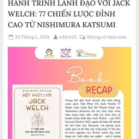
HÀNH TRÌNH LÃNH ĐẠO VỚI JACK
WELCH: 77 CHIẾN LƯỢC ĐỈNH
CAO TỪ NISHIMURA KATSUMI
Posted
By
ở
30 Tháng 1, 2026
editor25
Không có bình luận
on
HÀN
TRÌN
LÃNH
ĐẠO
VỚI
JACK
WELC
77
CHIẾ
LƯỢC
ĐỈNH
CAO
TỪ
NISH