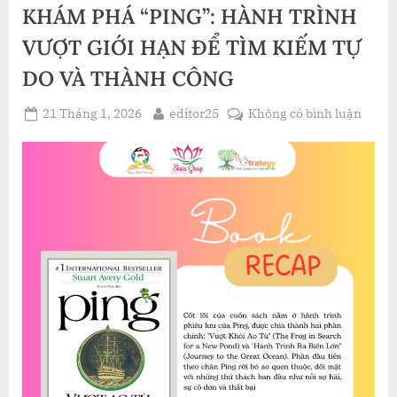
CHIẾN
KHÁM PHÁ “PING”: HÀNH TRÌNH
THẮNG
CON
QUỶ
VƯỢT GIỚI HẠN ĐỂ TÌM KIẾM TỰ
TRONG
BẠN
DO VÀ THÀNH CÔNG
CỦA
NAPOLEON
HILL”
Posted
By
ở
21 Tháng 1, 2026
editor25
Không có bình luận
on
KHÁ
PHÁ
“PING
HÀN
TRÌN
VƯỢT
GIỚI
HẠN
ĐỂ
TÌM
KIẾM
TỰ
DO