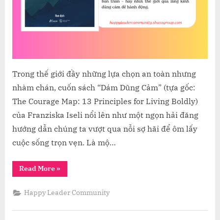
FRAN
ISELI
Trong thế giới đầy những lựa chọn an toàn nhưng
nhàm chán, cuốn sách “Dám Dũng Cảm” (tựa gốc:
The Courage Map: 13 Principles for Living Boldly)
của Franziska Iseli nổi lên như một ngọn hải đăng
hướng dẫn chúng ta vượt qua nỗi sợ hãi để ôm lấy
cuộc sống trọn vẹn. Là mộ…
“BẢN
Read More
»
ĐỒ
DŨNG
CẢM:
Happy Leader Community
HÀNH
TRÌNH
SỐNG
TÁO