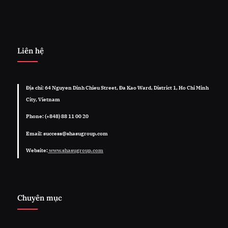
Liên hệ
Địa chỉ: 64 Nguyen Dinh Chieu Street, Đa Kao Ward, District 1, Ho Chi Minh
City, Vietnam
Phone: (+848) 88 11 00 20
Email: success@shasugroup.com
Website:
www.shasugroup.com
Chuyên mục