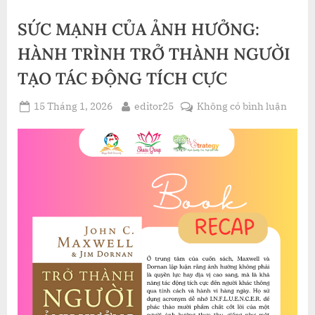
Những
Mẩu
SỨC MẠNH CỦA ẢNH HƯỞNG:
Chuyện
Đời
Đầy
HÀNH TRÌNH TRỞ THÀNH NGƯỜI
Cảm
Hứng
TẠO TÁC ĐỘNG TÍCH CỰC
Từ
Tony
Buổi
Posted
By
ở
Sáng”
15 Tháng 1, 2026
editor25
Không có bình luận
on
SỨC
MẠN
CỦA
ẢNH
HƯỞN
HÀN
TRÌN
TRỞ
THÀ
NGƯỜ
TẠO
TÁC