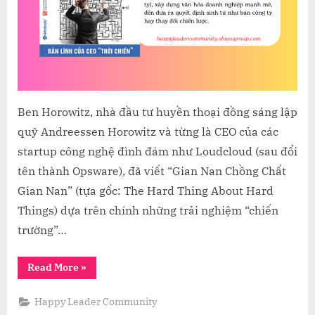
Ben Horowitz, nhà đầu tư huyền thoại đồng sáng lập
quỹ Andreessen Horowitz và từng là CEO của các
startup công nghệ đình đám như Loudcloud (sau đổi
tên thành Opsware), đã viết “Gian Nan Chồng Chất
Gian Nan” (tựa gốc: The Hard Thing About Hard
Things) dựa trên chính những trải nghiệm “chiến
trường”…
“HÀNH
Read More
»
TRÌNH
GIAN
NAN
Happy Leader Community
CỦA