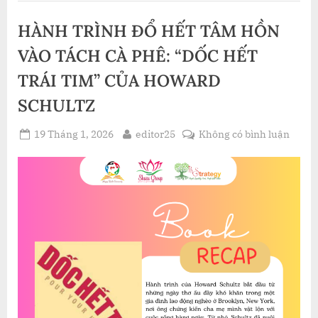
QUYẾT
THAY
HÀNH TRÌNH ĐỔ HẾT TÂM HỒN
ĐỔI
TƯ
DUY
VÀO TÁCH CÀ PHÊ: “DỐC HẾT
ĐỂ
GIẢI
TRÁI TIM” CỦA HOWARD
QUYẾT
VẤN
ĐỀ
SCHULTZ
MỘT
CÁCH
SÁNG
Posted
By
ở
19 Tháng 1, 2026
editor25
Không có bình luận
TẠO”
on
HÀN
TRÌN
ĐỔ
HẾT
TÂM
HỒN
VÀO
TÁCH
CÀ
PHÊ:
“DỐC