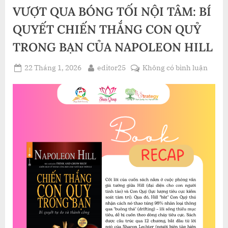
BẠO
VƯỢT QUA BÓNG TỐI NỘI TÂM: BÍ
QUA
LỜI
KỂ
QUYẾT CHIẾN THẮNG CON QUỶ
CỦA
FRANZISKA
TRONG BẠN CỦA NAPOLEON HILL
ISELI”
Posted
By
ở
22 Tháng 1, 2026
editor25
Không có bình luận
on
VƯỢT
QUA
BÓNG
TỐI
NỘI
TÂM:
BÍ
QUYẾ
CHIẾ
THẮN
CON
QUỶ
TRON