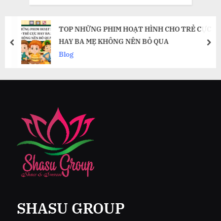
TOP NHỮNG PHIM HOẠT HÌNH CHO TRẺ CỰC
HAY BA MẸ KHÔNG NÊN BỎ QUA
prev
nex
Blog
SHASU GROUP