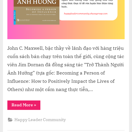
ĐỘNG
TÍCH
CỰC
John C. Maxwell, bậc thầy về lãnh đạo với hàng triệu
cuốn sách bán chạy trên toàn thế giới, cùng cộng tác
viên Jim Dornan đã đồng sáng tác “Trở Thành Người
Ảnh Hưởng” (tựa gốc: Becoming a Person of
Influence: How to Positively Impact the Lives of
Others) như một cẩm nang thực tiễn,…
“SỨC
Read More
»
MẠNH
CỦA
ẢNH
Happy Leader Community
HƯỞNG:
HÀNH
TRÌNH