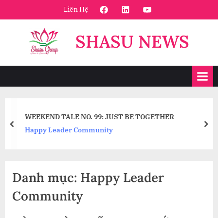
Skip
FaceBook
Linkedin
Youtube
Liên Hệ
to
content
SHASU NEWS
WEEKEND TALE NO. 99: JUST BE TOGETHER
prev
nex
Happy Leader Community
Danh mục:
Happy Leader
Community