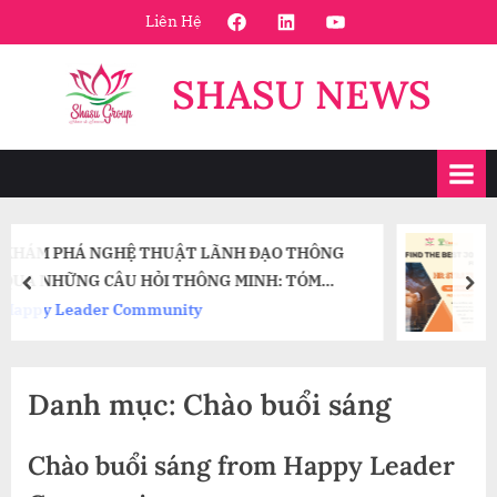
Skip
FaceBook
Linkedin
Youtube
Liên Hệ
to
content
SHASU NEWS
NH ĐẠO THÔNG
Tổng Hợp Job từ HR Strategy –
 MINH: TÓM
10 năm 2022
prev
nex
 J. MARQUARDT
HR Strategy
Danh mục:
Chào buổi sáng
Chào buổi sáng from Happy Leader