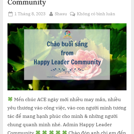
Community
Posted
By
ở
1 Tháng 8, 2023
Shasu
Không có bình luận
on
Chào
buổi
sáng
from
Happy
Leader
Communi
Mến chúc ACE ngày mới nhiều may mắn, nhiều
yêu thương vào công việc, vào con người mình tương
tác để mang hạnh phúc cho mình & những người
chung quanh mình nhé. Admin Happy Leader
Community
Chào đón anh chị em đến