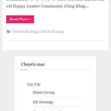
với Happy Leader Community (Cộng Đồng…
“Chào
Read More
»
buổi
sáng
from
,
Chào buổi sáng
Chào buổi sáng
Happy
Leader
Community”
Chuyên mục
Tin Tức
Shasu Group
HR Strategy