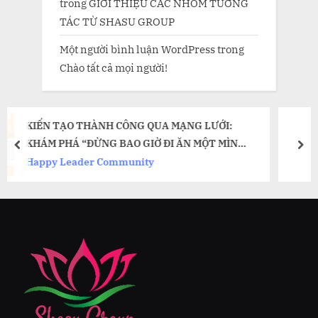
trong
GIỚI THIỆU CÁC NHÓM TƯƠNG
TÁC TỪ SHASU GROUP
Một người bình luận WordPress
trong
Chào tất cả mọi người!
A MẠNG LƯỚI:
Thư Xin Việc “Chinh Phục” N
ĐI ĂN MỘT MÌNH”
Nghệ Thuật Cá Nhân Hóa và 
prev
nex
AHL RAZ
Mạnh Mẽ
HR Strategy