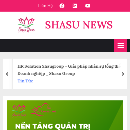
Skip
FaceBook
Linkedin
Youtube
Liên Hệ
to
content
SHASU NEWS
HR Solution Shaugroup – Giải pháp nhân sự tổng thể
Doanh nghiệp _ Shasu Group
prev
nex
Tin Tức