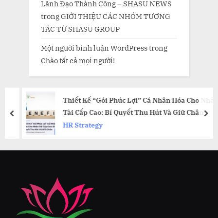
Lãnh Đạo Thành Công – SHASU NEWS
trong
GIỚI THIỆU CÁC NHÓM TƯƠNG
TÁC TỪ SHASU GROUP
Một người bình luận WordPress
trong
Chào tất cả mọi người!
Thiết Kế “Gói Phúc Lợi” Cá Nhân Hóa Cho Nhân
Tài Cấp Cao: Bí Quyết Thu Hút Và Giữ Chân
prev
nex
HR Strategy