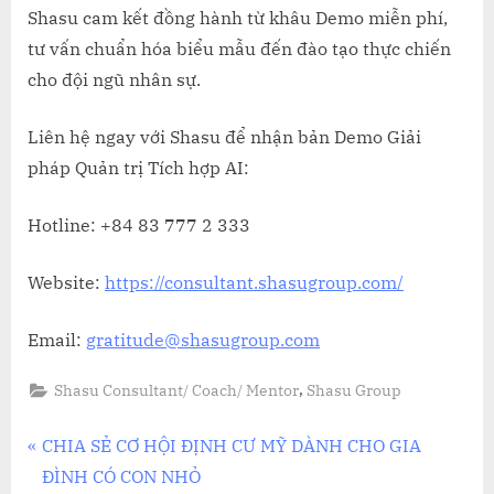
Shasu cam kết đồng hành từ khâu Demo miễn phí,
tư vấn chuẩn hóa biểu mẫu đến đào tạo thực chiến
cho đội ngũ nhân sự.
Liên hệ ngay với Shasu để nhận bản Demo Giải
pháp Quản trị Tích hợp AI:
Hotline: +84 83 777 2 333
Website:
https://consultant.shasugroup.com/
Email:
gratitude@shasugroup.com
,
Shasu Consultant/ Coach/ Mentor
Shasu Group
Điều
P
CHIA SẺ CƠ HỘI ĐỊNH CƯ MỸ DÀNH CHO GIA
r
ĐÌNH CÓ CON NHỎ