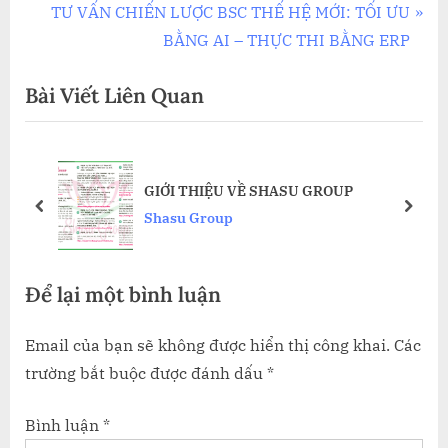
hướng
e
N
TƯ VẤN CHIẾN LƯỢC BSC THẾ HỆ MỚI: TỐI ƯU
bài
v
e
BẰNG AI – THỰC THI BẰNG ERP
i
x
viết
Bài Viết Liên Quan
o
t
u
P
s
o
IÁ
P
s
GIỚI THIỆU VỀ SHASU GROUP
o
t
prev
next
Shasu Group
s
:
t
Để lại một bình luận
:
Email của bạn sẽ không được hiển thị công khai.
Các
trường bắt buộc được đánh dấu
*
Bình luận
*