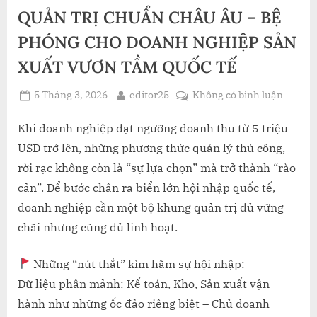
QUẢN TRỊ CHUẨN CHÂU ÂU – BỆ
PHÓNG CHO DOANH NGHIỆP SẢN
XUẤT VƯƠN TẦM QUỐC TẾ
Posted
By
ở
5 Tháng 3, 2026
editor25
Không có bình luận
on
SHASU
ERP
Khi doanh nghiệp đạt ngưỡng doanh thu từ 5 triệu
ONE:
USD trở lên, những phương thức quản lý thủ công,
NỀN
rời rạc không còn là “sự lựa chọn” mà trở thành “rào
TẢNG
cản”. Để bước chân ra biển lớn hội nhập quốc tế,
QUẢN
doanh nghiệp cần một bộ khung quản trị đủ vững
TRỊ
CHUẨ
chãi nhưng cũng đủ linh hoạt.
CHÂU
ÂU
Những “nút thắt” kìm hãm sự hội nhập:
–
Dữ liệu phân mảnh: Kế toán, Kho, Sản xuất vận
BỆ
hành như những ốc đảo riêng biệt – Chủ doanh
PHÓN