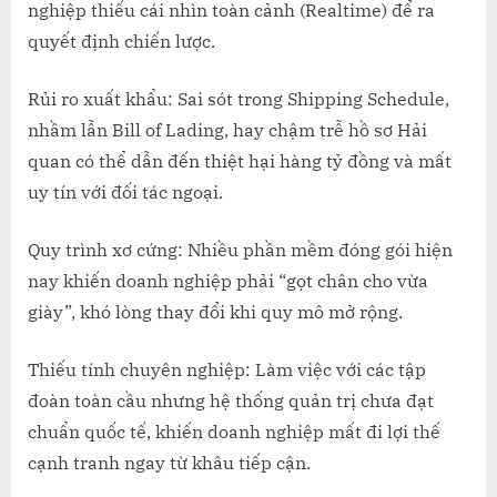
CHO
nghiệp thiếu cái nhìn toàn cảnh (Realtime) để ra
DOAN
quyết định chiến lược.
NGHIỆ
SẢN
Rủi ro xuất khẩu: Sai sót trong Shipping Schedule,
XUẤT
nhầm lẫn Bill of Lading, hay chậm trễ hồ sơ Hải
VƯƠN
quan có thể dẫn đến thiệt hại hàng tỷ đồng và mất
TẦM
QUỐC
uy tín với đối tác ngoại.
TẾ
Quy trình xơ cứng: Nhiều phần mềm đóng gói hiện
nay khiến doanh nghiệp phải “gọt chân cho vừa
giày”, khó lòng thay đổi khi quy mô mở rộng.
Thiếu tính chuyên nghiệp: Làm việc với các tập
đoàn toàn cầu nhưng hệ thống quản trị chưa đạt
chuẩn quốc tế, khiến doanh nghiệp mất đi lợi thế
cạnh tranh ngay từ khâu tiếp cận.