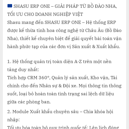
SHASU ERP ONE – GIẢI PHÁP TỪ BỒ ĐÀO NHA,
TỐI ƯU CHO DOANH NGHIỆP VIỆT
Shasu mang đến SHASU ERP ONE – Hệ thống ERP
được kế thừa tinh hoa công nghệ từ Châu Âu (Bồ Đào
Nha), thiết kế chuyên biệt để giải quyết bài toán vận
hành phức tạp của các đơn vị Sản xuất & Xuất khẩu.
Hệ thống quản trị toàn diện A-Z trên một nền
tảng duy nhất:
Tích hợp CRM 360°, Quản lý sản xuất, Kho vận, Tài
chính cho đến Nhân sự & Đội xe. Mọi thông tin thông
suốt, loại bỏ hoàn toàn tình trạng sai lệch dữ liệu
giữa các phòng ban.
Module Xuất khẩu chuyên sâu – Chìa khóa hội
nhập:
Tối ưu hóa toàn bộ quy trình quốc tế: Lên lịch đóng