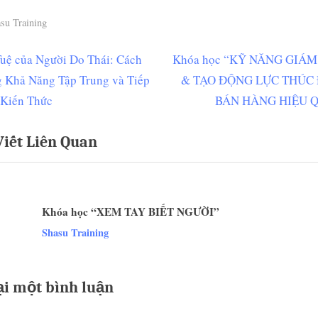
su Training
N
Tuệ của Người Do Thái: Cách
Khóa học “KỸ NĂNG GIÁM
ều
e
 Khả Năng Tập Trung và Tiếp
& TẠO ĐỘNG LỰC THÚC
ớng
x
 Kiến Thức
BÁN HÀNG HIỆU 
t
Viết Liên Quan
P
t
o
s
t
Khóa học “XEM TAY BIẾT NGƯỜI”
:
v
Shasu Training
ại một bình luận