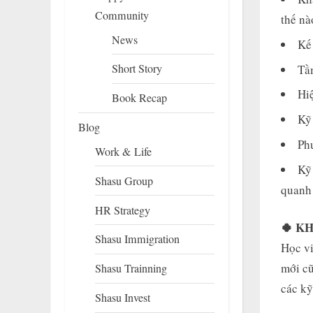
Community
thế nà
News
Kế
Short Story
Tầ
Hi
Book Recap
Kỹ
Blog
Ph
Work & Life
Kỹ
Shasu Group
quanh 
HR Strategy
🍀 K
Shasu Immigration
Học vi
mới cũ
Shasu Trainning
các kỹ
Shasu Invest