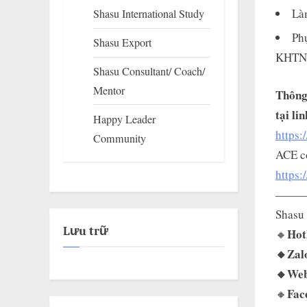
Là
Shasu International Study
Phụ
Shasu Export
KHTN m
Shasu Consultant/ Coach/
Mentor
Thông 
tại lin
Happy Leader
https:
Community
ACE có
https
——
Shasu 
Lưu trữ
Hot
🔸
🔸Zal
🔸Web
Fac
🔸