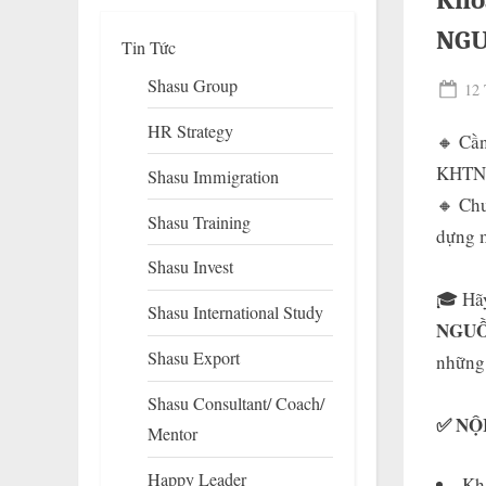
Khó
NGU
Tin Tức
Shasu Group
Pos
12 
on
HR Strategy
🔸 Cần
KHTN đ
Shasu Immigration
🔸 Ch
Shasu Training
dựng m
Shasu Invest
To
su
🎓 Hã
Shasu International Study
m
NGUỒ
Shasu Export
những 
Shasu Consultant/ Coach/
✅ NỘ
Mentor
Happy Leader
Kh