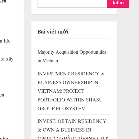
ỂN
kiếm
Bài viết mới
n lực
Majority Acquisition Opportunities
 & xây
in Vietnam
INVESTMENT RESIDENCY &
BUSINESS OWNERSHIP IN
VIETNAM: PROJECT
cả
PORTFOLIO WITHIN SHASU
GROUP ECOSYSTEM
INVEST, OBTAIN RESIDENCY
& OWN A BUSINESS IN
 như
VIETNAM (ĐẦU TƯ ĐỊNH CƯ &