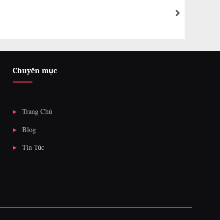
WEE
next
Happ
Chuyên mục
Trang Chủ
Blog
Tin Tức