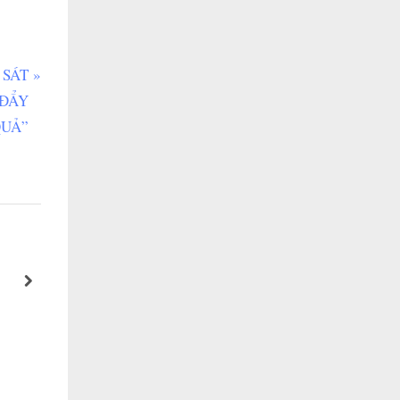
 SÁT
 ĐẨY
QUẢ”
XU HƯỚNG ĐÀO TẠO VÀ PHÁT TRIỂN T
next
Shasu Training