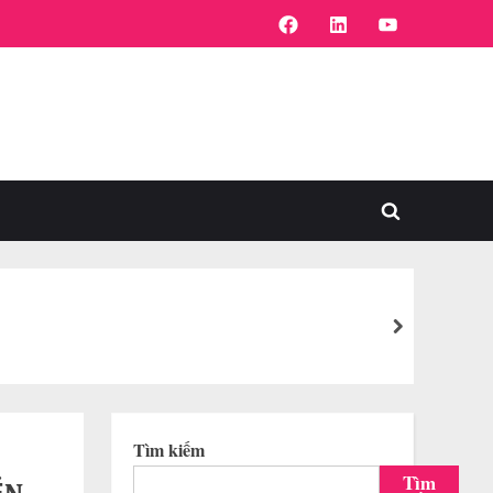
FaceBook
Linkedin
Youtube
Toggle
search
form
next
Tìm kiếm
Tìm