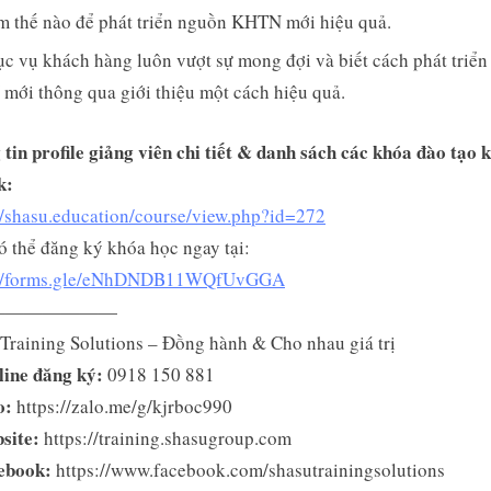
m thế nào để phát triển nguồn KHTN mới hiệu quả.
c vụ khách hàng luôn vượt sự mong đợi và biết cách phát triển
ới thông qua giới thiệu một cách hiệu quả.
tin profile giảng viên chi tiết & danh sách các khóa đào tạo 
k:
//shasu.education/course/view.php?id=272
 thể đăng ký khóa học ngay tại:
://forms.gle/eNhDNDB11WQfUvGGA
———————
Training Solutions – Đồng hành & Cho nhau giá trị
line đăng ký:
0918 150 881
o:
https://zalo.me/g/kjrboc990
site:
https://training.shasugroup.com
ebook:
https://www.facebook.com/shasutrainingsolutions