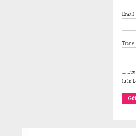
Email
Trang
Lưu 
luận k