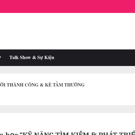
oggle
Talk Show & Sự Kiện
ub-
enu
ƯỜI THÀNH CÔNG & KẺ TẦM THƯỜNG