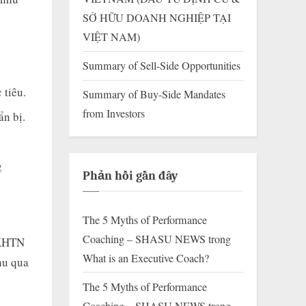
SỞ HỮU DOANH NGHIỆP TẠI
VIỆT NAM)
Summary of Sell-Side Opportunities
 tiêu.
Summary of Buy-Side Mandates
from Investors
n bị.
g
Phản hồi gần đây
The 5 Myths of Performance
Coaching – SHASU NEWS
trong
 KHTN
What is an Executive Coach?
hu qua
The 5 Myths of Performance
Coaching – SHASU NEWS
trong