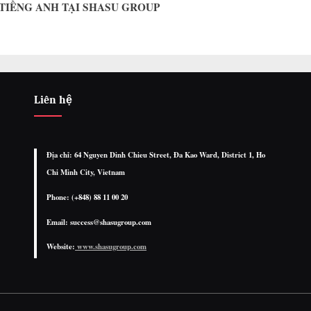
 TIẾNG ANH TẠI SHASU GROUP
Liên hệ
Địa chỉ: 64 Nguyen Dinh Chieu Street, Đa Kao Ward, District 1, Ho
Chi Minh City, Vietnam
Phone: (+848) 88 11 00 20
Email: success@shasugroup.com
Website:
www.shasugroup.com