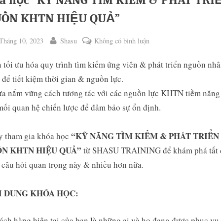
a học “KỸ NĂNG TÌM KIẾM & PHÁT TRI
ỒN KHTN HIỆU QUẢ”
ted
By
ở
Tháng 10, 2023
Shasu
Không có bình luận
Khóa
 tối ưu hóa quy trình tìm kiếm ứng viên & phát triển nguồn nhâ
học
“KỸ
ể tiết kiệm thời gian & nguồn lực.
NĂNG
ưa nắm vững cách tương tác với các nguồn lực KHTN tiềm năng
TÌM
ối quan hệ chiến lược để đảm bảo sự ổn định.
KIẾM
ggle
&
b-
“KỸ NĂNG TÌM KIẾM & PHÁT TRIỂN
y tham gia khóa học
PHÁT
enu
N KHTN HIỆU QUẢ”
từ SHASU TRAINING để khám phá tất 
TRIỂN
NGUỒN
câu hỏi quan trọng này & nhiều hơn nữa.
KHTN
HIỆU
I DUNG KHÓA HỌC:
QUẢ”
ách hàng hiện tại của bạn là những ai và họ đang được phục vụ