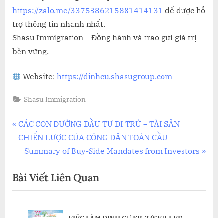
https://zalo.me/3375386215881414131
để được hỗ
trợ thông tin nhanh nhất.
Shasu Immigration – Đồng hành và trao gửi giá trị
bền vững.
Website:
https://dinhcu.shasugroup.com
Shasu Immigration
Điều
P
CÁC CON ĐƯỜNG ĐẦU TƯ DI TRÚ – TÀI SẢN
r
CHIẾN LƯỢC CỦA CÔNG DÂN TOÀN CẦU
hướng
e
N
Summary of Buy-Side Mandates from Investors
bài
v
e
Bài Viết Liên Quan
i
x
viết
o
t
u
P
VIỆC LÀM ĐỊNH CƯ EB-3 (SKILLED