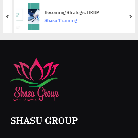
Becoming Strategic HRBP
prev
nex
Shasu Training
SHASU GROUP