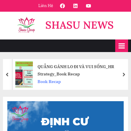
Skip
FaceBook
Linkedin
Youtube
Liên Hệ
to
content
SHASU NEWS
QUẲNG GÁNH LO ĐI VÀ VUI SỐNG_HR
Strategy_Book Recap
prev
nex
Book Recap