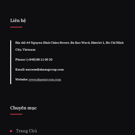
Liên hệ
Địa chỉ: 64 Nguyen Dinh Chieu Street, Đa Kao Ward, District 1, Ho Chi Minh
City, Vietnam
Phone: (+848) 88 11 00 20
Email: success@shasugroup.com
Website:
www.shasugroup.com
Chuyên mục
Trang Chủ