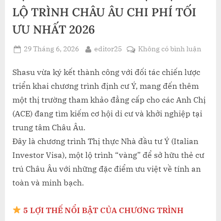
LỘ TRÌNH CHÂU ÂU CHI PHÍ TỐI
ƯU NHẤT 2026
Posted
By
ở
29 Tháng 6, 2026
editor25
Không có bình luận
on
ĐỊNH
CƯ
Shasu vừa ký kết thành công với đối tác chiến lược
&
triển khai chương trình định cư Ý, mang đến thêm
KHỞI
một thị trường tham khảo đẳng cấp cho các Anh Chị
NGHI
(ACE) đang tìm kiếm cơ hội di cư và khởi nghiệp tại
TẠI
trung tâm Châu Âu.
Ý
–
Đây là chương trình Thị thực Nhà đầu tư Ý (Italian
LỘ
Investor Visa), một lộ trình “vàng” để sở hữu thẻ cư
TRÌN
trú Châu Âu với những đặc điểm ưu việt về tính an
CHÂU
toàn và minh bạch.
ÂU
CHI
PHÍ
5 LỢI THẾ NỔI BẬT CỦA CHƯƠNG TRÌNH
TỐI