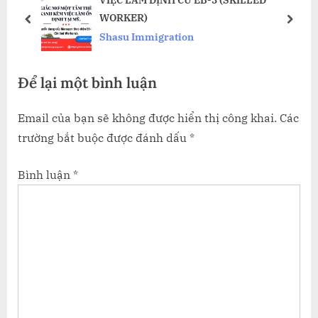
s
o
WORKER)
P
s
prev
next
Shasu Immigration
o
t
s
:
Để lại một bình luận
t
:
Email của bạn sẽ không được hiển thị công khai.
Các
trường bắt buộc được đánh dấu
*
Bình luận
*