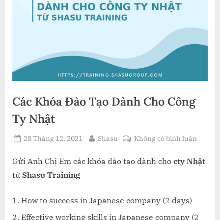
Các Khóa Đào Tạo Dành Cho Công
Ty Nhật
Posted
By
ở
28 Tháng 12, 2021
Shasu
Không có bình luận
on
Các
Khóa
Gửi Anh Chị Em các khóa đào tạo dành cho
cty Nhật
Đào
từ
Shasu Training
Tạo
Dành
How to success in Japanese company (2 days)
Cho
Effective working skills in Japanese company (2
Công