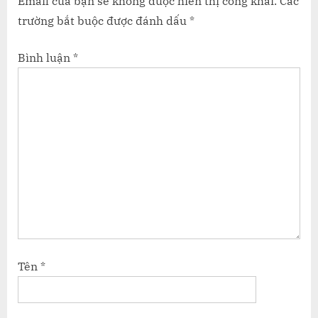
Email của bạn sẽ không được hiển thị công khai.
Các
:
trường bắt buộc được đánh dấu
*
Bình luận
*
Tên
*