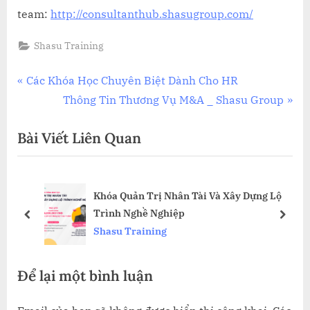
team:
http://consultanthub.shasugroup.com/
Shasu Training
Điều
P
Các Khóa Học Chuyên Biệt Dành Cho HR
r
N
Thông Tin Thương Vụ M&A _ Shasu Group
hướng
e
e
Bài Viết Liên Quan
bài
v
x
i
t
viết
o
P
ỆP
Khóa Quản Trị Nhân Tài Và Xây Dựng Lộ
u
o
Trình Nghề Nghiệp
s
s
prev
next
Shasu Training
P
t
o
:
Để lại một bình luận
s
t