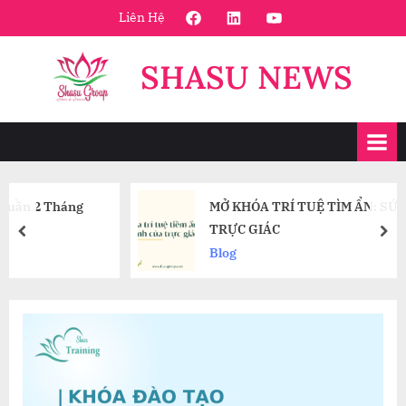
Skip
FaceBook
Linkedin
Youtube
Liên Hệ
to
content
SHASU NEWS
ng
MỞ KHÓA TRÍ TUỆ TÌM ẨN: SỨC MẠNH CỦA
TRỰC GIÁC
prev
nex
Blog