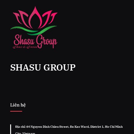
SHASU GROUP
Liên hệ
Địa chỉ: 64 Nguyen Dinh Chieu Street, Đa Kao Ward, District 1, Ho Chi Minh
City, Vietnam