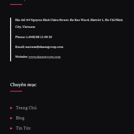
Địa chỉ: 64 Nguyen Dinh Chieu Street, Đa Kao Ward, District 1, Ho Chi Minh
City, Vietnam
Phone: (+848) 88 11 00 20
Email: success@shasugroup.com
Website:
www.shasugroup.com
Chuyên mục
Trang Chủ
Blog
Tin Tức