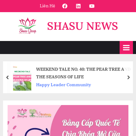
Skip
FaceBook
Linkedin
Youtube
Liên Hệ
to
content
SHASU NEWS
WEEKEND TALE NO. 40: THE PEAR TREE AND
THE SEASONS OF LIFE
prev
nex
Happy Leader Community