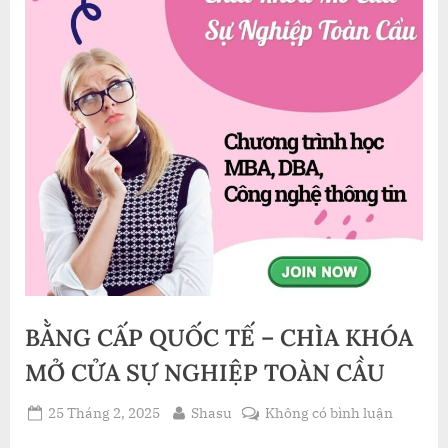
BẰNG CẤP QUỐC TẾ – CHÌA KHÓA
MỞ CỬA SỰ NGHIỆP TOÀN CẦU
Posted
By
ở
25 Tháng 2, 2025
Shasu
Không có bình luận
on
BẰNG