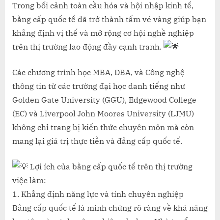
CẤP
Trong bối cảnh toàn cầu hóa và hội nhập kinh tế,
QUỐC
bằng cấp quốc tế đã trở thành tấm vé vàng giúp bạn
TẾ
khẳng định vị thế và mở rộng cơ hội nghề nghiệp
–
trên thị trường lao động đầy cạnh tranh.
CHÌA
KHÓA
Các chương trình học MBA, DBA, và Công nghệ
MỞ
CỬA
thông tin từ các trường đại học danh tiếng như
SỰ
Golden Gate University (GGU), Edgewood College
NGHIỆP
(EC) và Liverpool John Moores University (LJMU)
TOÀN
không chỉ trang bị kiến thức chuyên môn mà còn
CẦU
mang lại giá trị thực tiễn và đẳng cấp quốc tế.
Lợi ích của bằng cấp quốc tế trên thị trường
việc làm:
1. Khẳng định năng lực và tính chuyên nghiệp
Bằng cấp quốc tế là minh chứng rõ ràng về khả năng