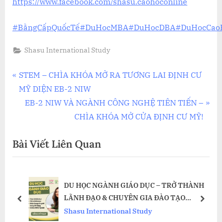
https://www.facebook.com/shasu.caohoconline
#BằngCấpQuốcTế
#DuHocMBA
#DuHocDBA
#DuHocCao
Shasu International Study
Điều
P
STEM – CHÌA KHÓA MỞ RA TƯƠNG LAI ĐỊNH CƯ
r
MỸ DIỆN EB-2 NIW
hướng
e
N
EB-2 NIW VÀ NGÀNH CÔNG NGHỆ TIÊN TIẾN –
bài
v
e
CHÌA KHÓA MỞ CỬA ĐỊNH CƯ MỸ!
i
x
viết
Bài Viết Liên Quan
o
t
u
P
s
o
DU HỌC NGÀNH GIÁO DỤC – TRỞ THÀNH
P
s
ột
LÃNH ĐẠO & CHUYÊN GIA ĐÀO TẠO
o
t
prev
next
TƯƠNG LAI
Shasu International Study
s
: