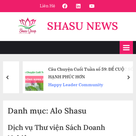
Skip
FaceBook
Linkedin
Youtube
Liên Hệ
to
content
SHASU NEWS
Câu Chuyện Cuối Tuần số 59: ĐỂ CUỘC SỐNG
HẠNH PHÚC HƠN
prev
nex
Happy Leader Community
Danh mục:
Alo Shasu
Dịch vụ Thư viện Sách Doanh