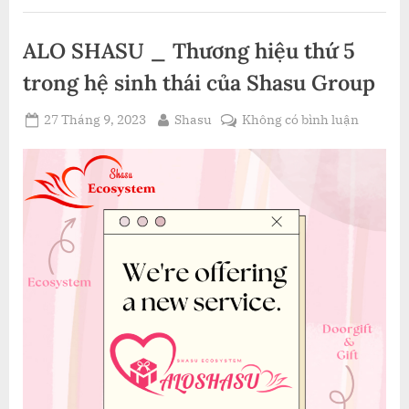
ALO SHASU _ Thương hiệu thứ 5
trong hệ sinh thái của Shasu Group
Posted
By
ở
27 Tháng 9, 2023
Shasu
Không có bình luận
on
ALO
SHASU
_
Thương
hiệu
thứ
5
trong
hệ
sinh
thái
của
Shasu