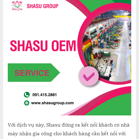
_
Thươn
hiệu
trong
hệ
sinh
thái
của
Shasu
Group
Với dịch vụ này, Shasu đứng ra kết nối khách có nhà
máy nhận gia công cho khách hàng cần kết nối với