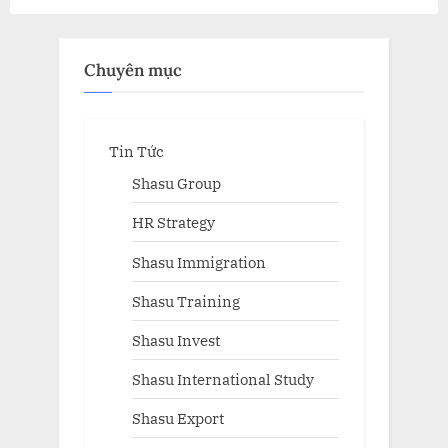
sinh
thái
của
Shasu
Chuyên mục
Group”
Tin Tức
Shasu Group
HR Strategy
Shasu Immigration
Shasu Training
Shasu Invest
Shasu International Study
Shasu Export