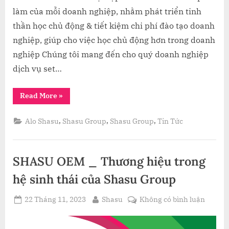
làm của mỗi doanh nghiệp, nhằm phát triển tinh
thần học chủ động & tiết kiệm chi phí đào tạo doanh
nghiệp, giúp cho việc học chủ động hơn trong doanh
nghiệp Chúng tôi mang đến cho quý doanh nghiệp
dịch vụ set…
“Dịch
Read More
»
vụ
Thư
viện
,
,
,
Alo Shasu
Shasu Group
Shasu Group
Tin Tức
Sách
Doanh
Nghiệp”
SHASU OEM _ Thương hiệu trong
hệ sinh thái của Shasu Group
Posted
By
ở
22 Tháng 11, 2023
Shasu
Không có bình luận
on
SHASU
OEM