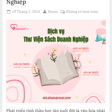
Nghiệp
Posted
By
ở
19 Tháng 2, 2024
Shasu
Không có bình luận
on
Dịch
vụ
Thư
viện
Sách
Doanh
Nghiệp
Phát triển tinh thần học tập suốt đời là văn hóa phải