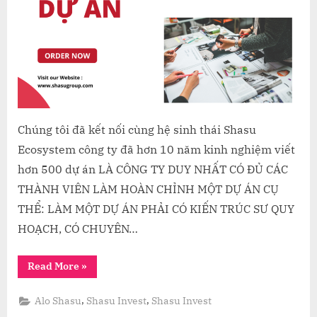
Chúng tôi đã kết nối cùng hệ sinh thái Shasu
Ecosystem công ty đã hơn 10 năm kinh nghiệm viết
hơn 500 dự án LÀ CÔNG TY DUY NHẤT CÓ ĐỦ CÁC
THÀNH VIÊN LÀM HOÀN CHỈNH MỘT DỰ ÁN CỤ
THỂ: LÀM MỘT DỰ ÁN PHẢI CÓ KIẾN TRÚC SƯ QUY
HOẠCH, CÓ CHUYÊN…
“VIẾT
Read More
»
DỰ
ÁN”
,
,
Alo Shasu
Shasu Invest
Shasu Invest