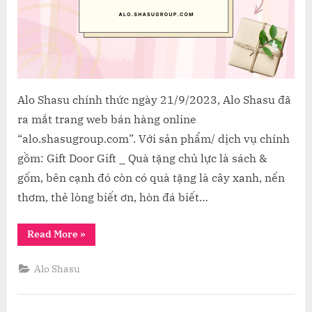
Group
Alo Shasu chính thức ngày 21/9/2023, Alo Shasu đã
ra mắt trang web bán hàng online
“alo.shasugroup.com”. Với sản phẩm/ dịch vụ chính
gồm: Gift Door Gift _ Quà tặng chủ lực là sách &
gốm, bên cạnh đó còn có quà tặng là cây xanh, nến
thơm, thẻ lòng biết ơn, hòn đá biết…
“ALO
Read More
»
SHASU
_
Thương
Alo Shasu
hiệu
thứ
5
trong
hệ