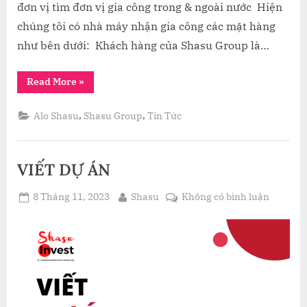
đơn vị tìm đơn vị gia công trong & ngoài nước Hiện
chúng tôi có nhà máy nhận gia công các mặt hàng
như bên dưới: Khách hàng của Shasu Group là…
“SHASU
Read More
»
OEM
_
Thương
,
,
Alo Shasu
Shasu Group
Tin Tức
hiệu
trong
hệ
sinh
thái
VIẾT DỰ ÁN
của
Shasu
Group”
Posted
By
ở
8 Tháng 11, 2023
Shasu
Không có bình luận
on
VIẾT
DỰ
ÁN