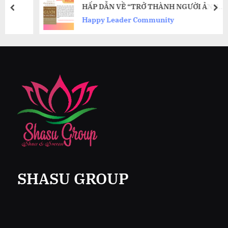
HẤP DẪN VỀ “TRỞ THÀNH NGƯỜI ẢNH
prev
nex
HƯỞNG” CỦA JOHN C. MAXWELL
Happy Leader Community
SHASU GROUP