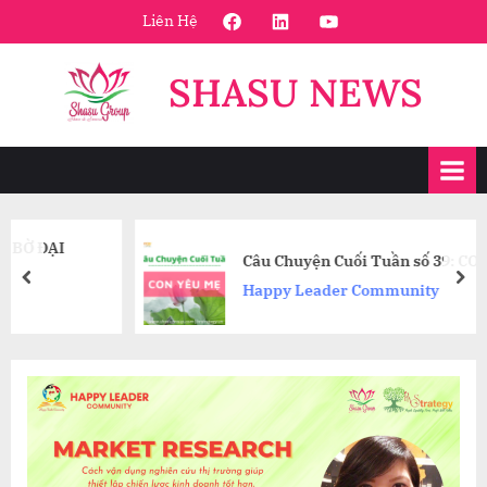
Skip
FaceBook
Linkedin
Youtube
Liên Hệ
to
content
SHASU NEWS
Câu Chuyện Cuối Tuần số 39: CON YÊU MẸ
prev
nex
Happy Leader Community