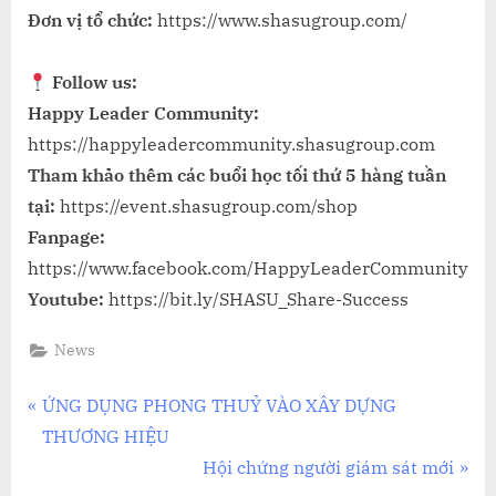
Đơn vị tổ chức:
https://www.shasugroup.com/
Follow us:
Happy Leader Community:
https://happyleadercommunity.shasugroup.com
Tham khảo thêm các buổi học tối thứ 5 hàng tuần
tại:
https://event.shasugroup.com/shop
Fanpage:
https://www.facebook.com/HappyLeaderCommunity
Youtube:
https://bit.ly/SHASU_Share-Success
News
Điều
P
ỨNG DỤNG PHONG THUỶ VÀO XÂY DỰNG
r
THƯƠNG HIỆU
hướng
e
N
Hội chứng người giám sát mới