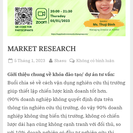
MARKET RESEARCH
Posted
By
ở
5 Tháng 1, 2023
Shasu
Không có bình luận
on
MARKET
RESEAR
Giới thiệu chung về khóa đào tạo/ dự án tư vấn:
Buổi chia sẻ về cách vận dụng nghiên cứu thị trường
giúp thiết lập chiến lược kinh doanh tốt hơn.
(90% doanh nghiệp không quyết định dựa trên
thông tin nghiên cứu thị trường, do vậy 90% doanh
nghiệp không ứng biến thị trường, không có chiến
lược dài hạn cũng không cạnh tranh với đối thủ, so
với 10% doanh nghiệp có đầu tư nghiên cứu thị