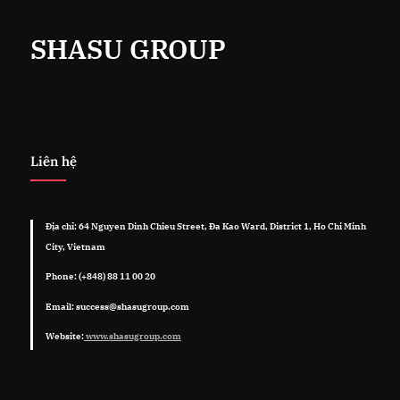
SHASU GROUP
Liên hệ
Địa chỉ: 64 Nguyen Dinh Chieu Street, Đa Kao Ward, District 1, Ho Chi Minh
City, Vietnam
Phone: (+848) 88 11 00 20
Email: success@shasugroup.com
Website:
www.shasugroup.com