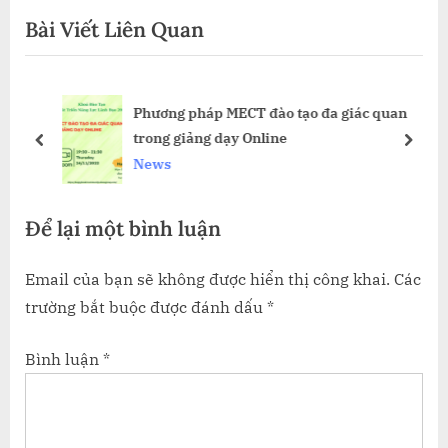
bài
v
e
Bài Viết Liên Quan
i
x
viết
o
t
u
P
Phương pháp MECT đào tạo đa giác quan
s
o
trong giảng dạy Online
P
s
prev
next
News
o
t
s
:
Để lại một bình luận
t
:
Email của bạn sẽ không được hiển thị công khai.
Các
trường bắt buộc được đánh dấu
*
Bình luận
*