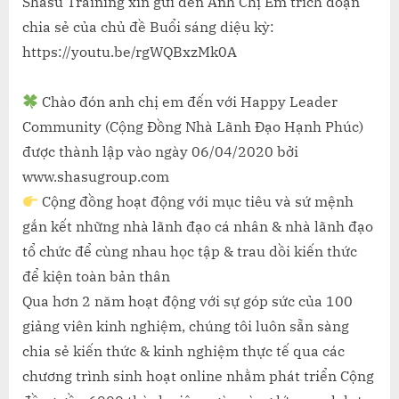
sáng
Shasu Training xin gửi đến Anh Chị Em trích đoạn
diệu
chia sẻ của chủ đề Buổi sáng diệu kỳ:
kỳ
https://youtu.be/rgWQBxzMk0A
Chào đón anh chị em đến với Happy Leader
Community (Cộng Đồng Nhà Lãnh Đạo Hạnh Phúc)
được thành lập vào ngày 06/04/2020 bởi
www.shasugroup.com
Cộng đồng hoạt động với mục tiêu và sứ mệnh
gắn kết những nhà lãnh đạo cá nhân & nhà lãnh đạo
tổ chức để cùng nhau học tập & trau dồi kiến thức
để kiện toàn bản thân
Qua hơn 2 năm hoạt động với sự góp sức của 100
giảng viên kinh nghiệm, chúng tôi luôn sẵn sàng
chia sẻ kiến thức & kinh nghiệm thực tế qua các
chương trình sinh hoạt online nhằm phát triển Cộng