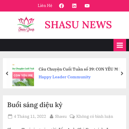
Skip
FaceBook
Linkedin
Youtube
Liên Hệ
to
content
SHASU NEWS
Câu Chuyện Cuối Tuần số 39: CON YÊU MẸ
prev
nex
Happy Leader Community
Buổi sáng diệu kỳ
Posted
By
ở
4 Tháng 11, 2022
Shasu
Không có bình luận
on
Buổi