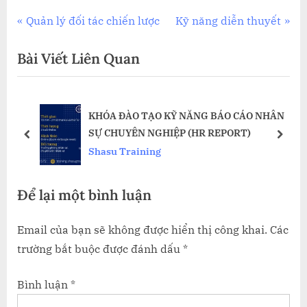
Điều
P
N
Quản lý đối tác chiến lược
Kỹ năng diễn thuyết
r
e
hướng
Bài Viết Liên Quan
e
x
bài
v
t
i
P
viết
KHÓA ĐÀO TẠO KỸ NĂNG BÁO CÁO NHÂN
o
o
SỰ CHUYÊN NGHIỆP (HR REPORT)
u
s
prev
next
Shasu Training
s
t
P
:
Để lại một bình luận
o
s
Email của bạn sẽ không được hiển thị công khai.
Các
t
trường bắt buộc được đánh dấu
*
:
Bình luận
*