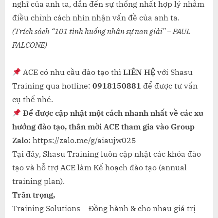
nghĩ của anh ta, dẫn đến sự thống nhất hợp lý nhằm
điều chỉnh cách nhìn nhận vấn đề của anh ta.
(Trích sách “101 tình huống nhân sự nan giải” – PAUL
FALCONE)
ACE có nhu cầu đào tạo thì
LIÊN HỆ
với Shasu
Training qua hotline:
0918150881
để được tư vấn
cụ thể nhé.
Để được cập nhật một cách nhanh nhất về các xu
hướng đào tạo, thân mời ACE tham gia vào Group
Zalo:
https://zalo.me/g/aiaujw025
Tại đây, Shasu Training luôn cập nhật các khóa đào
tạo và hỗ trợ ACE làm Kế hoạch đào tạo (annual
training plan).
Trân trọng,
Training Solutions – Đồng hành & cho nhau giá trị