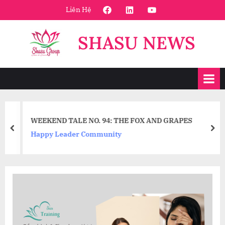
Skip
FaceBook
Linkedin
Youtube
Liên Hệ
to
content
SHASU NEWS
WEEKEND TALE NO. 94: THE FOX AND GRAPES
prev
nex
Happy Leader Community