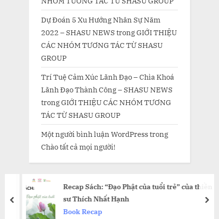
NHÓM TƯƠNG TÁC TỪ SHASU GROUP
Dự Đoán 5 Xu Hướng Nhân Sự Năm
2022 – SHASU NEWS
trong
GIỚI THIỆU
CÁC NHÓM TƯƠNG TÁC TỪ SHASU
GROUP
Trí Tuệ Cảm Xúc Lãnh Đạo – Chìa Khoá
Lãnh Đạo Thành Công – SHASU NEWS
trong
GIỚI THIỆU CÁC NHÓM TƯƠNG
TÁC TỪ SHASU GROUP
Một người bình luận WordPress
trong
Chào tất cả mọi người!
Recap Sách: “Đạo Phật của tuổi trẻ” của thiền
sư Thích Nhất Hạnh
prev
nex
Book Recap