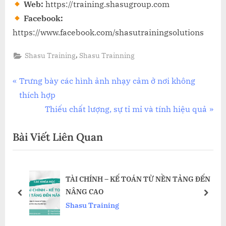
Web:
https://training.shasugroup.com
Facebook:
https://www.facebook.com/shasutrainingsolutions
,
Shasu Training
Shasu Trainning
Điều
P
Trưng bày các hình ảnh nhạy cảm ở nơi không
r
thích hợp
hướng
e
N
Thiếu chất lượng, sự tỉ mỉ và tính hiệu quả
bài
v
e
Bài Viết Liên Quan
i
x
viết
o
t
u
P
TÀI CHÍNH – KẾ TOÁN TỪ NỀN TẢNG ĐẾN
s
o
NÂNG CAO
P
s
prev
next
Shasu Training
o
t
s
: