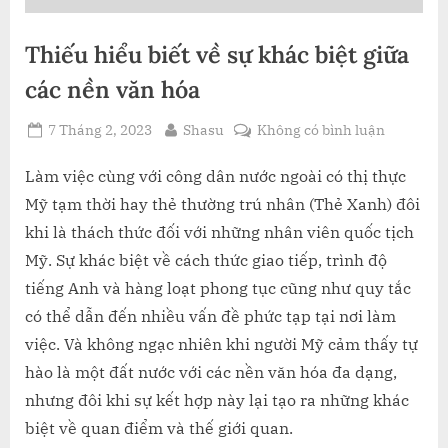
Thiếu hiểu biết về sự khác biệt giữa
các nền văn hóa
Posted
By
ở
7 Tháng 2, 2023
Shasu
Không có bình luận
on
Thiếu
hiểu
Làm việc cùng với công dân nước ngoài có thị thực
biết
Mỹ tạm thời hay thẻ thường trú nhân (Thẻ Xanh) đôi
về
khi là thách thức đối với những nhân viên quốc tịch
sự
Mỹ. Sự khác biệt về cách thức giao tiếp, trình độ
khác
tiếng Anh và hàng loạt phong tục cũng như quy tắc
biệt
giữa
có thể dẫn đến nhiều vấn đề phức tạp tại nơi làm
các
việc. Và không ngạc nhiên khi người Mỹ cảm thấy tự
nền
hào là một đất nước với các nền văn hóa đa dạng,
văn
nhưng đôi khi sự kết hợp này lại tạo ra những khác
hóa
biệt về quan điểm và thế giới quan.