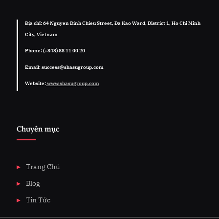
Địa chỉ: 64 Nguyen Dinh Chieu Street, Đa Kao Ward, District 1, Ho Chi Minh
City, Vietnam
Phone: (+848) 88 11 00 20
Email: success@shasugroup.com
Website:
www.shasugroup.com
Chuyên mục
Trang Chủ
Blog
Tin Tức