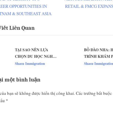
ều
e
EER OPPORTUNITIES IN
RETAIL & FMCG EXPAN
ớng
x
TNAM & SOUTHEAST ASIA
t
Viết Liên Quan
P
t
o
s
TẠI SAO NÊN LỰA
BỒ ĐÀO NHA: 
t
CHỌN DU HỌC NGHỀ
TRÌNH KHÁM 
:
v
ĐỨC ?￼
NHỮNG ĐIỀU K
Shasu Immigration
Shasu Immigratio
ại một bình luận
của bạn sẽ không được hiển thị công khai.
Các trường bắt buộc
dấu
*