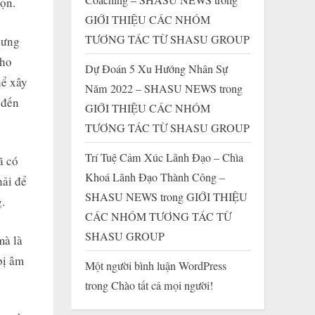
họn.
GIỚI THIỆU CÁC NHÓM
TƯƠNG TÁC TỪ SHASU GROUP
hưng
cho
Dự Đoán 5 Xu Hướng Nhân Sự
hể xây
Năm 2022 – SHASU NEWS
trong
 đến
GIỚI THIỆU CÁC NHÓM
TƯƠNG TÁC TỪ SHASU GROUP
Trí Tuệ Cảm Xúc Lãnh Đạo – Chìa
ã có
Khoá Lãnh Đạo Thành Công –
hải để
SHASU NEWS
trong
GIỚI THIỆU
.
CÁC NHÓM TƯƠNG TÁC TỪ
SHASU GROUP
mà là
bị âm
Một người bình luận WordPress
trong
Chào tất cả mọi người!