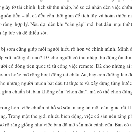
ừ giấy tờ tài chính, lịch sử thu nhập, hồ sơ cá nhân đến việc chứ
guồn tiền – tất cả đều cần thời gian để tích lũy và hoàn thiện m
õ ràng, hợp lý. Nếu đợi đến khi “cần gấp” mới bắt đầu, mọi thứ
n áp lực và dễ thiếu sót.
bị sớm cũng giúp mỗi người hiểu rõ hơn về chính mình. Mình 
p với hướng đi nào? D7 cho người có thu nhập thụ động ổn địn
ười có dòng tiền quốc tế từ công việc remote, D2 cho những a
oanh hoặc mở rộng hoạt động tại châu Âu, hay con đường lao 
ho những người muốn bắt đầu từ thực tế và xây dựng từng bước
i gian chuẩn bị, bạn không cần “chọn đại”, mà có thể chọn đúng
rọng hơn, việc chuẩn bị hồ sơ sớm mang lại một cảm giác rất k
ng. Trong một thế giới nhiều biến động, việc có sẵn nền tảng p
sơ rõ ràng giống như việc bạn đã mở sẵn một cánh cửa. Bạn có 