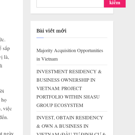
kiếm
Bài viết mới
ức.
ể sắp
Majority Acquisition Opportunities
ị là,
in Vietnam
đi
INVESTMENT RESIDENCY &
BUSINESS OWNERSHIP IN
VIETNAM: PROJECT
ời
PORTFOLIO WITHIN SHASU
y họ
GROUP ECOSYSTEM
, việc
đến.
INVEST, OBTAIN RESIDENCY
& OWN A BUSINESS IN
ột ngày
VIETNAM (ĐẦU TƯ ĐỊNH CƯ &