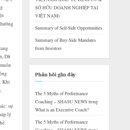
ng
SỞ HỮU DOANH NGHIỆP TẠI
ột
VIỆT NAM)
 thường
Summary of Sell-Side Opportunities
Summary of Buy-Side Mandates
đang
from Investors
h, D8
i muốn
động
Phản hồi gần đây
. Khi
.
The 5 Myths of Performance
Coaching – SHASU NEWS
trong
hác: sự
What is an Executive Coach?
háp lý
The 5 Myths of Performance
thể
Coaching – SHASU NEWS
trong