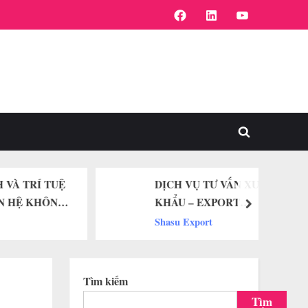
FaceBook
Linkedin
Youtube
Toggle
search
form
 TRÍ TUỆ
DỊCH VỤ TƯ VẤN XUẤT
HỆ KHÔNG
KHẨU – EXPORT
next
CONSULTANT
Shasu Export
Tìm kiếm
Tìm