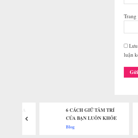
Trang
Lưu 
luận k
– VISA
6 CÁCH GIỮ TÂM TRÍ
MỚI
CỦA BẠN LUÔN KHỎE
prev
Blog