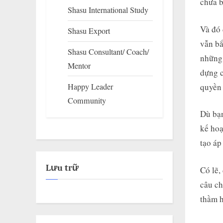
chưa b
Shasu International Study
Và đó 
Shasu Export
vẫn bắ
Shasu Consultant/ Coach/
những 
Mentor
dựng c
Happy Leader
quyền 
Community
Dù bạn
kế hoạ
tạo áp
Lưu trữ
Có lẽ,
câu ch
thầm h