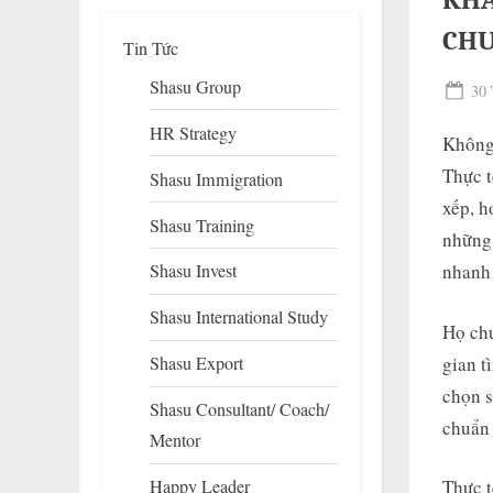
KHÁ
CHU
Tin Tức
Shasu Group
Pos
30 
on
HR Strategy
Không 
Thực t
Shasu Immigration
xếp, h
Shasu Training
những 
nhanh 
Shasu Invest
To
su
Shasu International Study
m
Họ chư
gian t
Shasu Export
chọn s
Shasu Consultant/ Coach/
chuẩn 
Mentor
Happy Leader
Thực t