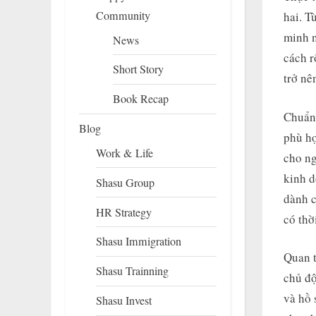
Community
hai. T
minh n
News
cách r
Short Story
trở nê
Book Recap
Chuẩn 
Blog
phù hợ
Work & Life
cho ng
kinh d
Shasu Group
dành c
HR Strategy
có thờ
Shasu Immigration
Quan t
Shasu Trainning
chủ độ
và hồ 
Shasu Invest