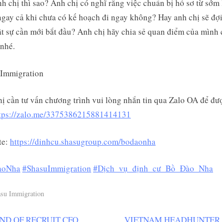
h chị thì sao? Anh chị có nghĩ rằng việc chuẩn bị hồ sơ từ sớm 
 ngay cả khi chưa có kế hoạch đi ngay không? Hay anh chị sẽ đợ
ật sự cần mới bắt đầu? Anh chị hãy chia sẻ quan điểm của mình
nhé.
 Immigration
ị cần tư vấn chương trình vui lòng nhắn tin qua Zalo OA để đư
tps://zalo.me/3375386215881414131
te:
https://dinhcu.shasugroup.com/bodaonha
aoNha
#ShasuImmigration
#Dịch_vụ_định_cư_Bồ_Đào_Nha
su Immigration
N
ND OF RECRUIT CFO
VIETNAM HEADHUNTER