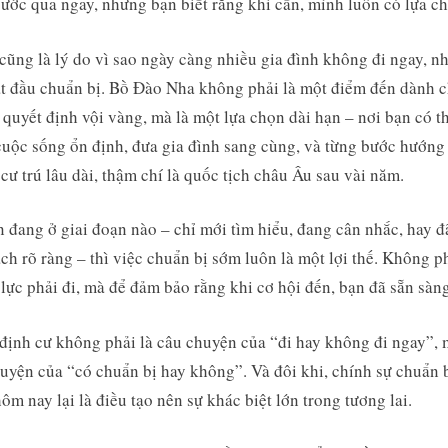
ước qua ngay, nhưng bạn biết rằng khi cần, mình luôn có lựa c
cũng là lý do vì sao ngày càng nhiều gia đình không đi ngay, n
t đầu chuẩn bị. Bồ Đào Nha không phải là một điểm đến dành 
quyết định vội vàng, mà là một lựa chọn dài hạn – nơi bạn có t
uộc sống ổn định, đưa gia đình sang cùng, và từng bước hướng
cư trú lâu dài, thậm chí là quốc tịch châu Âu sau vài năm.
 đang ở giai đoạn nào – chỉ mới tìm hiểu, đang cân nhắc, hay đ
ch rõ ràng – thì việc chuẩn bị sớm luôn là một lợi thế. Không p
 lực phải đi, mà để đảm bảo rằng khi cơ hội đến, bạn đã sẵn sàng
 định cư không phải là câu chuyện của “đi hay không đi ngay”, 
uyện của “có chuẩn bị hay không”. Và đôi khi, chính sự chuẩn 
ôm nay lại là điều tạo nên sự khác biệt lớn trong tương lai.