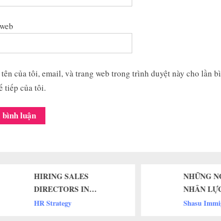
 web
tên của tôi, email, và trang web trong trình duyệt này cho lần b
ế tiếp của tôi.
HIRING SALES
NHỮNG NGÀN
DIRECTORS IN
NHÂN LỰC” T
VIETNAM FOR MARKET
NHA – CƠ HỘ
HR Strategy
Shasu Immigrati
EXPANSION
ĐÂU?