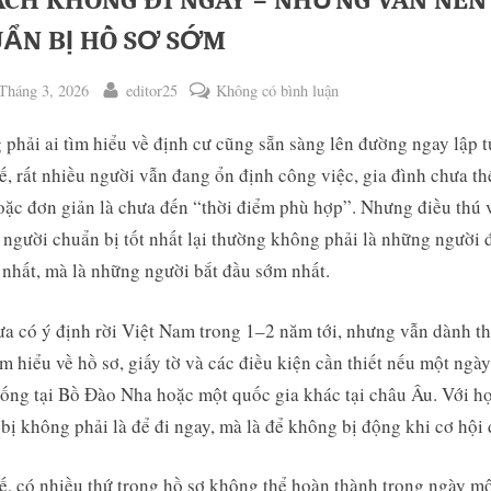
CH KHÔNG ĐI NGAY – NHƯNG VẪN NÊN
ẨN BỊ HỒ SƠ SỚM
ted
By
ở
Tháng 3, 2026
editor25
Không có bình luận
KHÁCH
phải ai tìm hiểu về định cư cũng sẵn sàng lên đường ngay lập t
KHÔNG
ĐI
ế, rất nhiều người vẫn đang ổn định công việc, gia đình chưa th
NGAY
oặc đơn giản là chưa đến “thời điểm phù hợp”. Nhưng điều thú v
–
người chuẩn bị tốt nhất lại thường không phải là những người 
NHƯNG
nhất, mà là những người bắt đầu sớm nhất.
ggle
VẪN
b-
NÊN
enu
a có ý định rời Việt Nam trong 1–2 năm tới, nhưng vẫn dành th
CHUẨN
ìm hiểu về hồ sơ, giấy tờ và các điều kiện cần thiết nếu một ngà
BỊ
HỒ
ống tại Bồ Đào Nha hoặc một quốc gia khác tại châu Âu. Với họ
SƠ
bị không phải là để đi ngay, mà là để không bị động khi cơ hội 
SỚM
ế, có nhiều thứ trong hồ sơ không thể hoàn thành trong ngày m