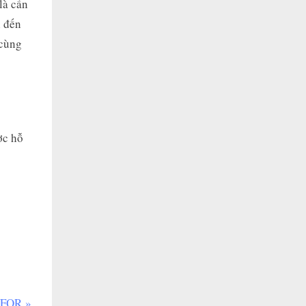
là cần
i đến
 cùng
ợc hỗ
 FOR