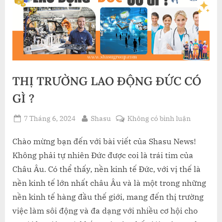
THỊ TRƯỜNG LAO ĐỘNG ĐỨC CÓ
GÌ ?
Posted
By
ở
7 Tháng 6, 2024
Shasu
Không có bình luận
on
THỊ
TRƯỜNG
Chào mừng bạn đến với bài viết của Shasu News!
LAO
Không phải tự nhiên Đức được coi là trái tim của
ĐỘNG
Châu Âu. Có thể thấy, nền kinh tế Đức, với vị thế là
ĐỨC
nền kinh tế lớn nhất châu Âu và là một trong những
CÓ
nền kinh tế hàng đầu thế giới, mang đến thị trường
GÌ
?
việc làm sôi động và đa dạng với nhiều cơ hội cho