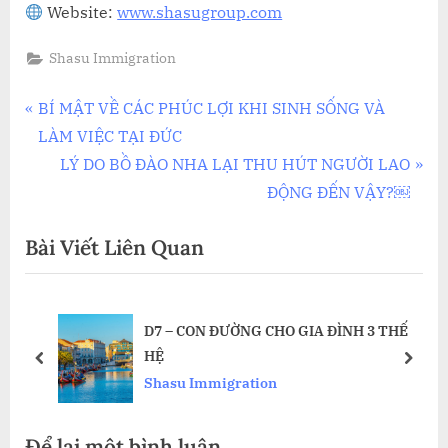
Website:
www.shasugroup.com
Shasu Immigration
Điều
P
BÍ MẬT VỀ CÁC PHÚC LỢI KHI SINH SỐNG VÀ
r
LÀM VIỆC TẠI ĐỨC
hướng
e
N
LÝ DO BỒ ĐÀO NHA LẠI THU HÚT NGƯỜI LAO
bài
v
e
ĐỘNG ĐẾN VẬY?￼
i
x
viết
Bài Viết Liên Quan
o
t
u
P
s
o
I
D7 – CON ĐƯỜNG CHO GIA ĐÌNH 3 THẾ
P
s
HỆ
o
t
prev
next
Shasu Immigration
s
:
t
Để lại một bình luận
: