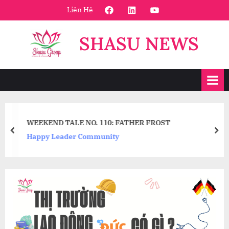
Skip
FaceBook
Linkedin
Youtube
Liên Hệ
to
content
SHASU NEWS
WEEKEND TALE NO. 110: FATHER FROST
prev
nex
Happy Leader Community