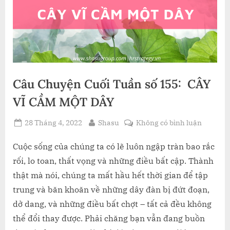
Câu Chuyện Cuối Tuần số 155: CÂY
VĨ CẦM MỘT DÂY
Posted
By
ở
28 Tháng 4, 2022
Shasu
Không có bình luận
on
Câu
Chuyện
Cuộc sống của chúng ta có lẽ luôn ngập tràn bao rắc
Cuối
rối, lo toan, thất vọng và những điều bất cập. Thành
Tuần
thật mà nói, chúng ta mất hầu hết thời gian để tập
số
trung và băn khoăn về những dây đàn bị đứt đoạn,
155:
dở dang, và những điều bất chợt – tất cả đều không
CÂY
VĨ
thể đổi thay được. Phải chăng bạn vẫn đang buồn
CẦM