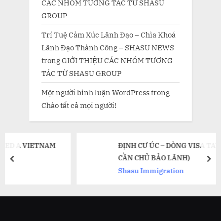
CÁC NHÓM TƯƠNG TÁC TỪ SHASU
GROUP
Trí Tuệ Cảm Xúc Lãnh Đạo – Chìa Khoá
Lãnh Đạo Thành Công – SHASU NEWS
trong
GIỚI THIỆU CÁC NHÓM TƯƠNG
TÁC TỪ SHASU GROUP
Một người bình luận WordPress
trong
Chào tất cả mọi người!
AM
ĐỊNH CƯ ÚC – DÒNG VISA TAY NGHỀ (KHÔN
CẦN CHỦ BẢO LÃNH)
prev
nex
Shasu Immigration