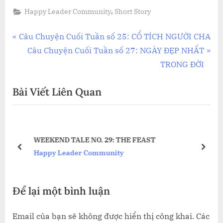
,
Happy Leader Community
Short Story
Điều
P
Câu Chuyện Cuối Tuần số 25: CỔ TÍCH NGƯỜI CHA
r
N
Câu Chuyện Cuối Tuần số 27: NGÀY ĐẸP NHẤT
hướng
e
e
TRONG ĐỜI
bài
v
x
Bài Viết Liên Quan
i
t
viết
o
P
u
o
s
s
WEEKEND TALE NO. 29: THE FEAST
P
t
prev
next
Happy Leader Community
o
:
s
Để lại một bình luận
t
:
Email của bạn sẽ không được hiển thị công khai.
Các