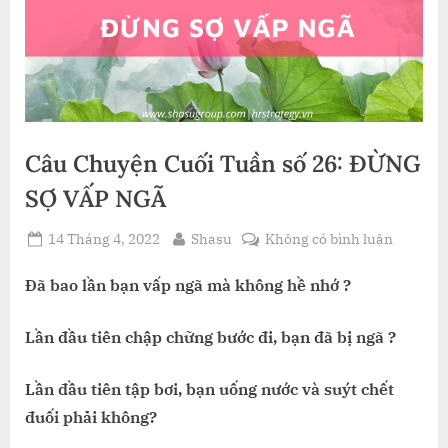
Câu Chuyện Cuối Tuần số 26: ĐỪNG
SỢ VẤP NGÃ
Posted
By
ở
14 Tháng 4, 2022
Shasu
Không có bình luận
on
Câu
Chuyện
Đã bao lần bạn vấp ngã mà không hề nhớ ?
Cuối
Tuần
Lần đầu tiên chập chững bước đi, bạn đã bị ngã ?
số
26:
Lần đầu tiên tập bơi, bạn uống nước và suýt chết
ĐỪNG
đuối phải không?
SỢ
VẤP