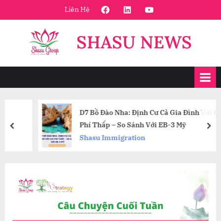
Skip
FaceBook
Linkedin
Youtube
Liên Hệ
to
content
SHASU NEWS
D7 Bồ Đào Nha: Định Cư Cả Gia Đình Với Chi
Phí Thấp – So Sánh Với EB-3 Mỹ
prev
nex
Shasu Immigration