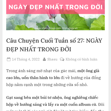
Câu Chuyện Cuối Tuần số 27: NGÀY
ĐẸP NHẤT TRONG ĐỜI
Posted
By
ở
14 Tháng 4, 2022
Shasu
Không có bình luận
on
Câu
Chuyện
Trong ánh sáng mờ nhạt của gác mái,
một ông già
Cuối
cao lớn, uốn thân hình to lớn
đi về hướng của đống
Tuần
hộp nằm cạnh một trong những cửa sổ nhỏ.
số
27:
Gạt sang bên một búi tơ nhện
,
ông nghiêng chiếc
NGÀY
hộp về hướng sáng và lấy ra một cuốn album cũ
. Đôi
ĐẸP
NHẤT