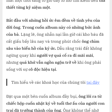
mắt một thời sáng tỏ giờ đây lờ mờ tìm kiếm đến
tha
TRONG
thiết từng kỷ niệm một
.
ĐỜI
Bắt đầu với những hồi ức êm đềm về tình yêu của
đời ông
.
Trong cuốn album này có những bức ảnh
của bà
. Lặng lẽ, ông nhẫn nại lần giở cái kho báu đã
cất giấu bấy lâu nay và trong phút chốc
ông chìm
sâu vào biển hồ của ký ức.
Dẫu rằng trái đất không
ngừng quay khi
người vợ quá cố ra đi mãi mãi
,
nhưng
quá khứ vẫn ngồn ngộn trở về
khi ông phải
sống với sự
cô độc hiện tại
.
Tìm hiểu về các khoá học của chúng tôi
tại đây
Đặt qua một bên cuốn album đầy bụi,
ông lôi ra từ
chiếc hộp cuốn nhật ký về tuổi thơ ấu của người con
trai đã trưởng thành của ông
. Ông không thể nhớ