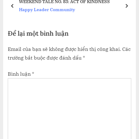
WEEKEND TALE NO. 83: ACT OF KINDNESS
s
s
prev
next
Happy Leader Community
P
t
o
:
Để lại một bình luận
s
t
Email của bạn sẽ không được hiển thị công khai.
Các
:
trường bắt buộc được đánh dấu
*
Bình luận
*