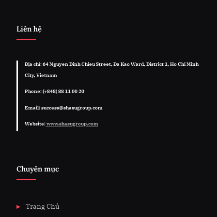
Liên hệ
Địa chỉ: 64 Nguyen Dinh Chieu Street, Đa Kao Ward, District 1, Ho Chi Minh
City, Vietnam
Phone: (+848) 88 11 00 20
Email: success@shasugroup.com
Website:
www.shasugroup.com
Chuyên mục
Trang Chủ