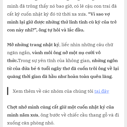
mình đã trông thấy nó bao giờ, có lẽ cậu con trai đã
cất kỹ cuốn nhật ký đó từ thời xa xưa.
“Vì sao vợ
mình lại giữ được những thứ linh tinh cũ kỹ của trẻ
con này nhỉ?”, ông tự hỏi và lắc đầu.
Mở những trang nhật ký
, liếc nhìn những câu chữ
ngăn ngắn,
vành môi ông nở một nụ cười vô
thức.
Trong sự yên tĩnh của không gian,
những ngôn
từ của đứa bé 6 tuổi ngây thơ đã cuốn trôi ông về lại
quãng thời gian đã hầu như hoàn toàn quên lãng
.
Xem thêm về các nhóm của chúng tôi
tại đây
Chợt nhớ mình cũng cất giữ một cuốn nhật ký của
mình năm xưa
, ông bước về chiếc cầu thang gỗ và đi
xuống căn phòng nhỏ.