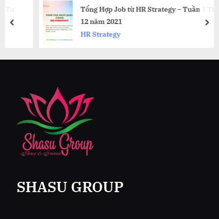
Tổng Hợp Job từ HR Strategy – Tuần 3 Tháng
12 năm 2021
prev
nex
HR Strategy
SHASU GROUP