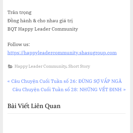
Trân trọng
Đồng hành & cho nhau giá trị
BQT Happy Leader Community
Follow us:
https://happyleadercommunity.shasugroup.com
,
Happy Leader Community
Short Story
Điều
P
Câu Chuyện Cuối Tuần số 26: ĐỪNG SỢ VẤP NGÃ
r
N
Câu Chuyện Cuối Tuần số 28: NHỮNG VẾT ĐINH
hướng
e
e
Bài Viết Liên Quan
bài
v
x
i
t
viết
o
P
u
o