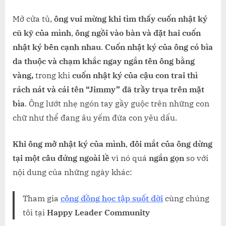
Mở cửa tủ,
ông vui mừng khi tìm thấy cuốn nhật ký
cũ kỹ của mình
,
ông ngồi vào bàn và đặt hai cuốn
nhật ký bên cạnh nhau
.
Cuốn nhật ký của ông có bìa
da thuộc và chạm khắc ngay ngắn tên ông bằng
vàng,
trong khi
cuốn nhật ký của cậu con trai thì
rách nát và cái tên “Jimmy” đã trầy trụa trên mặt
bìa
. Ông lướt nhẹ ngón tay gầy guộc trên những con
chữ như thể đang âu yếm đứa con yêu dấu.
Khi ông mở nhật ký của mình
,
đôi mắt của ông dừng
tại một câu đứng ngoài lề
vì nó quá
ngắn gọn
so với
nội dung của những ngày khác:
Tham gia
cộng đồng học tập suốt đời
cùng chúng
tôi tại
Happy Leader Community