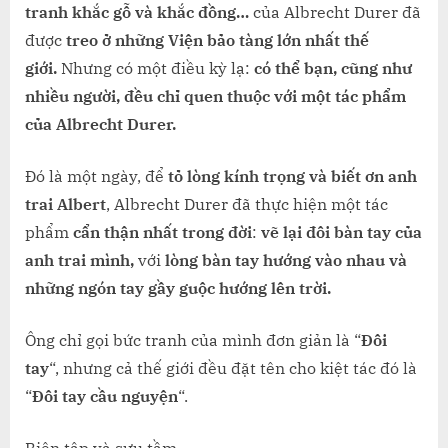
tranh khắc gỗ và khắc đồng…
của Albrecht Durer đã
được
treo ở những Viện bảo tàng lớn nhất thế
giới.
Nhưng có một điều kỳ lạ:
có thể bạn, cũng như
nhiều người, đều chỉ quen thuộc với một tác phẩm
của Albrecht Durer.
Đó là một ngày, để
tỏ lòng kính trọng và biết ơn anh
trai Albert
, Albrecht Durer đã thực hiện một tác
phẩm
cẩn thận nhất trong đời
:
vẽ lại đôi bàn tay của
anh trai mình,
với
lòng bàn tay hướng vào nhau và
những ngón tay gầy guộc hướng lên trời.
Ông chỉ gọi bức tranh của mình đơn giản là “
Đôi
tay
“, nhưng cả thế giới đều đặt tên cho kiệt tác đó là
“
Đôi tay cầu nguyện
“.
Biên tập và sưu tầm.