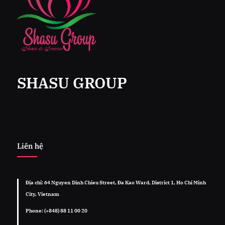
SHASU GROUP
Liên hệ
Địa chỉ: 64 Nguyen Dinh Chieu Street, Đa Kao Ward, District 1, Ho Chi Minh
City, Vietnam
Phone: (+848) 88 11 00 20