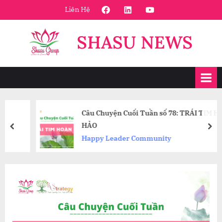
Skip
FaceBook
Linkedin
Youtube
Liên Hệ
to
content
SHASU NEWS
Câu Chuyện Cuối Tuần số 78: TRÁI TIM HOÀN
HẢO
prev
nex
Happy Leader Community