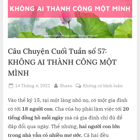
Câu Chuyện Cuối Tuần số 57:
KHÔNG AI THÀNH CÔNG MỘT
MÌNH
Posted
By
ở
14 Tháng 4, 2022
Shasu
Không có bình luận
on
Câu
Chuyện
Vào thế kỷ 15, tại một làng nhỏ nọ, có một gia đình
Cuối
có tới
18 người con
. Cha của họ phải làm việc tới
20
Tuần
tiếng đồng hồ mỗi ngày
mà cả gia đình chỉ đủ để
số
đắp đổi qua ngày. Thế nhưng,
hai người con lớn
57:
trong nhà vẫn có nhiều mơ ước
. Cả hai đều
KHÔNG