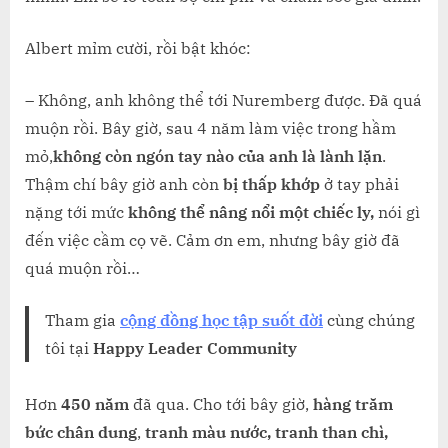
Albert mỉm cười, rồi bật khóc:
– Không, anh không thể tới Nuremberg được. Đã quá
muộn rồi. Bây giờ, sau 4 năm làm việc trong hầm
mỏ,
không còn ngón tay nào của anh là lành lặn
.
Thậm chí bây giờ anh còn
bị thấp khớp
ở tay phải
nặng tới mức
không thể nâng nổi một chiếc ly,
nói gì
đến việc cầm cọ vẽ. Cảm ơn em, nhưng bây giờ đã
quá muộn rồi…
Tham gia
cộng đồng học tập suốt đời
cùng chúng
tôi tại
Happy Leader Community
Hơn
450 năm
đã qua. Cho tới bây giờ,
hàng trăm
bức chân dung
,
tranh màu nước, tranh than chì,