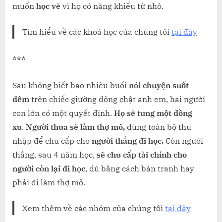
AI
muốn
học vẽ
vì họ có năng khiếu từ nhỏ.
THÀNH
CÔNG
Tìm hiểu về các khoá học của chúng tôi
tại đây
MỘT
MÌNH
***
Sau không biết bao nhiêu buổi
nói chuyện suốt
đêm
trên chiếc giường đông chật anh em, hai người
con lớn có một quyết định.
Họ sẽ tung một đồng
xu
.
Người thua sẽ làm thợ mỏ,
dùng toàn bộ thu
nhập để chu cấp cho
người thắng đi học.
Còn người
thắng, sau 4 năm học,
sẽ chu cấp tài chính cho
người còn lại đi học
, dù bằng cách bán tranh hay
phải đi làm thợ mỏ.
Xem thêm về các nhóm của chúng tôi
tại đây