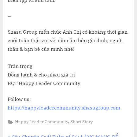
—
Shasu Group mến chúc Anh Chị có khoảng thời gian
cuối tuần thật vui vẻ, đầm ấm bên gia đình, người
thân & bạn bè của mình nhé!
Trân trọng
Đồng hành & cho nhau giá trị
BQT Happy Leader Community
Follow us:
https://happyleadercommunity.shasugroup.com
,
Happy Leader Community
Short Story
P