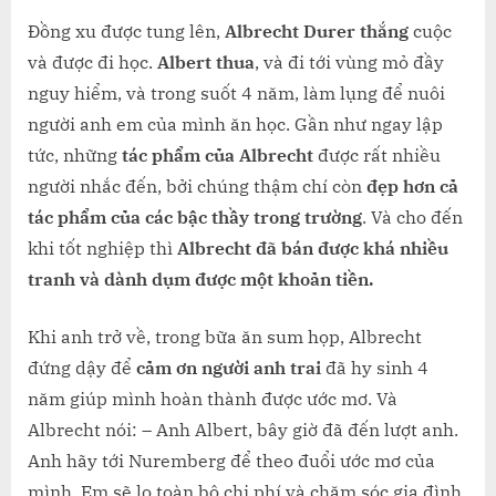
Đồng xu được tung lên,
Albrecht Durer thắng
cuộc
và được đi học.
Albert thua
, và đi tới vùng mỏ đầy
nguy hiểm, và trong suốt 4 năm, làm lụng để nuôi
người anh em của mình ăn học. Gần như ngay lập
tức, những
tác phẩm của Albrecht
được rất nhiều
người nhắc đến, bởi chúng thậm chí còn
đẹp hơn cả
tác phẩm của các bậc thầy trong trường
. Và cho đến
khi tốt nghiệp thì
Albrecht đã bán được khá nhiều
tranh và dành dụm được một khoản tiền.
Khi anh trở về, trong bữa ăn sum họp, Albrecht
đứng dậy để
cảm ơn người anh trai
đã hy sinh 4
năm giúp mình hoàn thành được ước mơ. Và
Albrecht nói: – Anh Albert, bây giờ đã đến lượt anh.
Anh hãy tới Nuremberg để theo đuổi ước mơ của
mình. Em sẽ lo toàn bộ chi phí và chăm sóc gia đình.