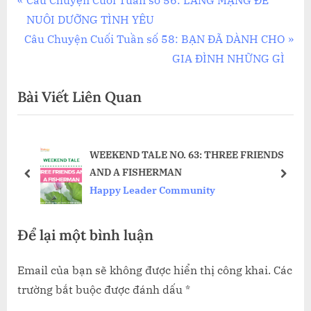
Điều
Câu Chuyện Cuối Tuần số 56: LÃNG MẠNG ĐỂ
r
NUÔI DƯỠNG TÌNH YÊU
hướng
N
e
Câu Chuyện Cuối Tuần số 58: BẠN ĐÃ DÀNH CHO
bài
e
v
GIA ĐÌNH NHỮNG GÌ
x
i
viết
Bài Viết Liên Quan
t
o
P
u
o
s
E
WEEKEND TALE NO. 63: THREE FRIENDS
s
P
AND A FISHERMAN
t
o
prev
next
Happy Leader Community
:
s
t
Để lại một bình luận
:
Email của bạn sẽ không được hiển thị công khai.
Các
trường bắt buộc được đánh dấu
*