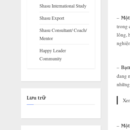
Shasu International Study
–
Một
Shasu Export
trong 
Shasu Consultant/ Coach/
lông, 
Mentor
nghiệ
Happy Leader
Community
–
Bạn
đang m
những
Lưu trữ
Xem
–
Một