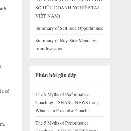
SỞ HỮU DOANH NGHIỆP TẠI
gười
VIỆT NAM)
Summary of Sell-Side Opportunities
Summary of Buy-Side Mandates
from Investors
n.
Phản hồi gần đây
ia sẻ
The 5 Myths of Performance
Coaching – SHASU NEWS
trong
What is an Executive Coach?
The 5 Myths of Performance
đềm.
Coaching – SHASU NEWS
trong