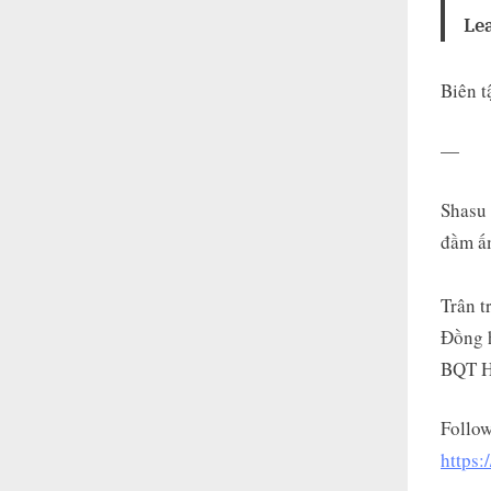
Le
Biên t
—
Shasu 
đầm ấm
Trân t
Đồng h
BQT H
Follow
https