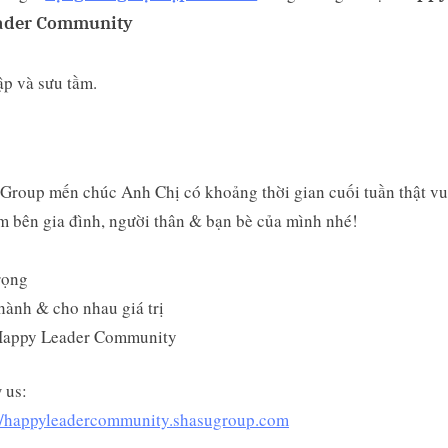
ader Community
ập và sưu tầm.
Group mến chúc Anh Chị có khoảng thời gian cuối tuần thật vui
 bên gia đình, người thân & bạn bè của mình nhé!
rọng
ành & cho nhau giá trị
appy Leader Community
 us:
://happyleadercommunity.shasugroup.com