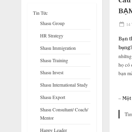
Câu
BẠN
Tin Tức
Shasu Group
Pos
14 
on
HR Strategy
Bạn t
bụng?
Shasu Immigration
những 
Shasu Training
họ có 
Shasu Invest
bạn mà
T
s
Shasu International Study
Shasu Export
–
Một 
Shasu Consultant/ Coach/
Tìm
Mentor
Happy Leader