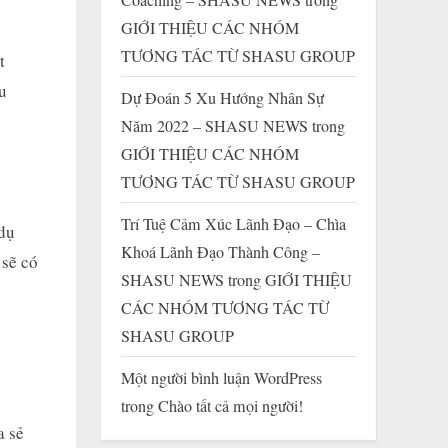
GIỚI THIỆU CÁC NHÓM
TƯƠNG TÁC TỪ SHASU GROUP
t
u
Dự Đoán 5 Xu Hướng Nhân Sự
Năm 2022 – SHASU NEWS
trong
GIỚI THIỆU CÁC NHÓM
TƯƠNG TÁC TỪ SHASU GROUP
Trí Tuệ Cảm Xúc Lãnh Đạo – Chìa
 dụ
Khoá Lãnh Đạo Thành Công –
 sẽ có
SHASU NEWS
trong
GIỚI THIỆU
CÁC NHÓM TƯƠNG TÁC TỪ
SHASU GROUP
Một người bình luận WordPress
trong
Chào tất cả mọi người!
a sẻ