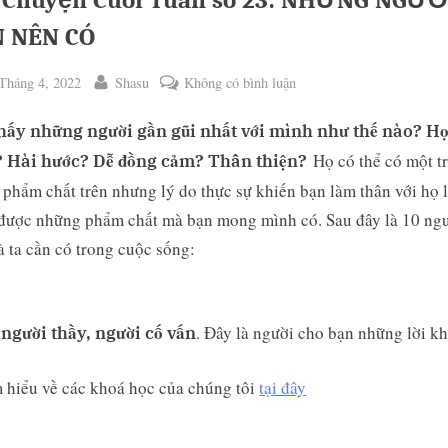
 Chuyện Cuối Tuần số 23: NHỮNG NGƯỜ
 NÊN CÓ
ted
By
ở
Tháng 4, 2022
Shasu
Không có bình luận
Câu
hấy những người gần gũi nhất với mình như thế nào? Họ
Chuyện
Cuối
Họ có thể có một t
 Hài hước? Dễ đồng cảm? Thân thiện?
Tuần
phẩm chất trên nhưng lý do thực sự khiến bạn làm thân với họ l
số
được những phẩm chất mà bạn mong mình có. Sau đây là 10 ng
23:
 ta cần có trong cuộc sống:
oggle
NHỮNG
ub-
NGƯỜI
menu
BẠN
. Đây là người cho bạn những lời k
NÊN
người thầy, người cố vấn
CÓ
 hiểu về các khoá học của chúng tôi
tại đây