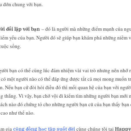
u đớn chung với bạn.
– đó là người mà những điểm mạnh của ngư
ời đối lập với bạn
 điểm yếu của bạn. Người đó sẽ giúp bạn khám phá những niềm 
cuộc sống.
ười bạn có thể cùng lúc đảm nhiệm vài vai trò nhưng nên nhớ 
có một người nào có thể đáp ứng được tất cả mọi mong muốn t
n. Nếu bạn cứ đòi hỏi điều đó thì mối quan hệ của bạn với ngườ
ng thẳng. Vì vậy, bạn chớ vội đi kiếm tìm những người bạn mới 
ách nào đó chứng tỏ cho những người bạn cũ của bạn thấy bạn
 cao như thế nào.
am gia
cùng chúng tôi tại
cộng đồng học tập suốt đời
Happ