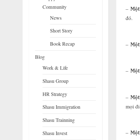
Community
–
Một
News
đó.
Short Story
Book Recap
–
Một
Blog
Work & Life
–
Một
Shasu Group
HR Strategy
–
Một
mọi đi
Shasu Immigration
Shasu Trainning
–
Một
Shasu Invest