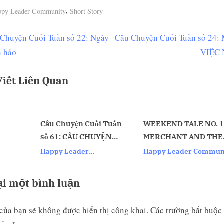
,
ppy Leader Community
Short Story
N
Chuyện Cuối Tuần số 22: Ngày
Câu Chuyện Cuối Tuần số 24:
ều
e
n hảo
VIỆC
ớng
x
Viết Liên Quan
t
P
t
o
s
Câu Chuyện Cuối Tuần
WEEKEND TALE NO. 139
số 61: CÂU CHUYỆN
MERCHANT AND THE
t
v
CUỘC SỐNG
WOODCUTTER
Happy Leader
Happy Leader Community
:
Community
ại một bình luận
của bạn sẽ không được hiển thị công khai.
Các trường bắt buộc