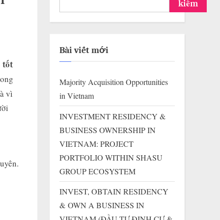
I
kiếm
Bài viết mới
 tốt
rong
Majority Acquisition Opportunities
à vì
in Vietnam
ười
INVESTMENT RESIDENCY &
BUSINESS OWNERSHIP IN
VIETNAM: PROJECT
PORTFOLIO WITHIN SHASU
huyên.
GROUP ECOSYSTEM
INVEST, OBTAIN RESIDENCY
& OWN A BUSINESS IN
VIETNAM (ĐẦU TƯ ĐỊNH CƯ &