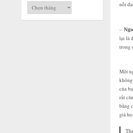
nỗi đa
Lưu
trữ
–
Ngư
lại là
trong 
Một ng
không 
của bạ
rất că
bằng c
giá họ
Th