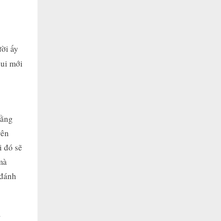
ời ấy
vui mới
rằng
rên
i đó sẽ
mà
 đánh
y