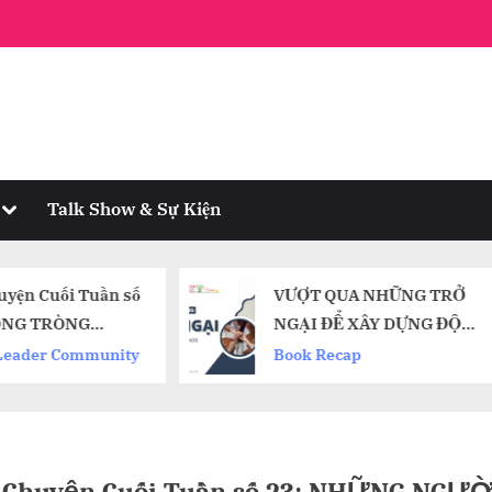
Toggle
Talk Show & Sự Kiện
sub-
menu
VƯỢT QUA NHỮNG TRỞ
Recap Sách: 
NGẠI ĐỂ XÂY DỰNG ĐỘI
thông minh
NHÓM
Book Recap
Book Recap