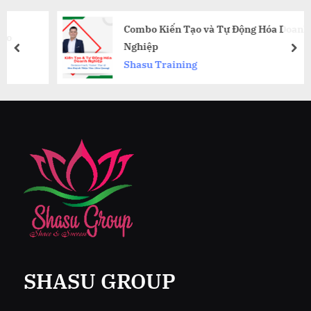
Combo Kiến Tạo và Tự Động Hóa Doanh
Nghiệp
prev
nex
Shasu Training
SHASU GROUP