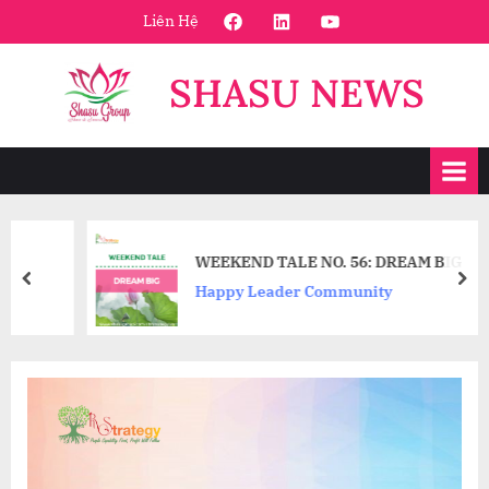
Skip
FaceBook
Linkedin
Youtube
Liên Hệ
to
content
SHASU NEWS
WEEKEND TALE NO. 56: DREAM BIG
prev
nex
Happy Leader Community