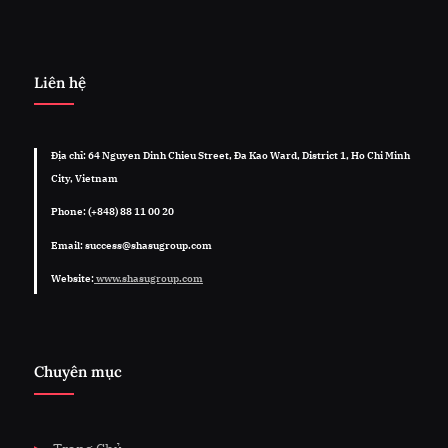
Liên hệ
Địa chỉ: 64 Nguyen Dinh Chieu Street, Đa Kao Ward, District 1, Ho Chi Minh
City, Vietnam
Phone: (+848) 88 11 00 20
Email: success@shasugroup.com
Website:
www.shasugroup.com
Chuyên mục