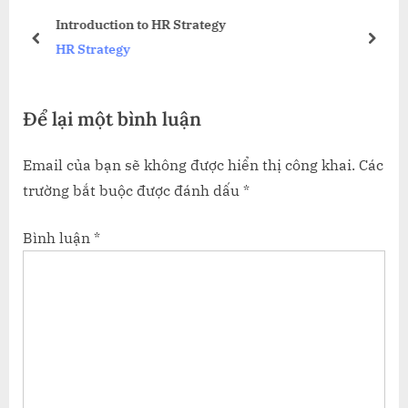
s
s
Introduction to HR Strategy
P
t
prev
next
HR Strategy
o
:
s
Để lại một bình luận
t
:
Email của bạn sẽ không được hiển thị công khai.
Các
trường bắt buộc được đánh dấu
*
Bình luận
*