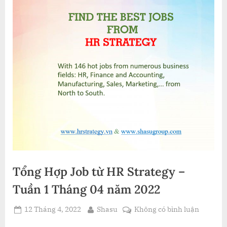
Tổng Hợp Job từ HR Strategy –
Tuần 1 Tháng 04 năm 2022
Posted
By
ở
12 Tháng 4, 2022
Shasu
Không có bình luận
on
Tổng