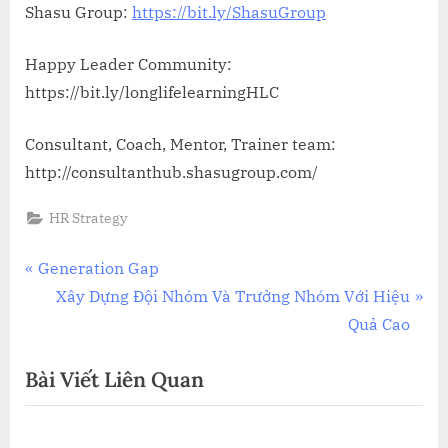
Shasu Group:
https://bit.ly/ShasuGroup
Happy Leader Community:
https://bit.ly/longlifelearningHLC
Consultant, Coach, Mentor, Trainer team:
http://consultanthub.shasugroup.com/
HR Strategy
Điều
P
Generation Gap
r
N
Xây Dựng Đội Nhóm Và Trưởng Nhóm Với Hiệu
hướng
e
e
Quả Cao
bài
v
x
Bài Viết Liên Quan
i
t
viết
o
P
u
o