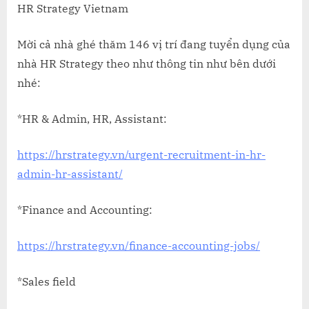
Hợp
HR Strategy Vietnam
Job
từ
Mời cả nhà ghé thăm 146 vị trí đang tuyển dụng của
HR
nhà HR Strategy theo như thông tin như bên dưới
Strategy
nhé:
–
Tuần
*HR & Admin, HR, Assistant:
1
Tháng
04
https://hrstrategy.vn/urgent-recruitment-in-hr-
năm
admin-hr-assistant/
2022
*Finance and Accounting:
https://hrstrategy.vn/finance-accounting-jobs/
*Sales field