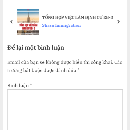
P
o
Ư –
o
s
TỔNG HỢP VIỆC LÀM ĐỊNH CƯ EB-3
s
t
prev
next
Shasu Immigration
t
:
:
Để lại một bình luận
Email của bạn sẽ không được hiển thị công khai.
Các
trường bắt buộc được đánh dấu
*
Bình luận
*