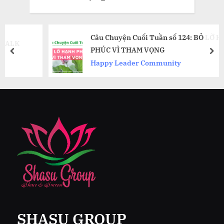
Câu Chuyện Cuối Tuần số 124: BỎ LỠ HẠNH
PHÚC VÌ THAM VỌNG
prev
nex
Happy Leader Community
SHASU GROUP