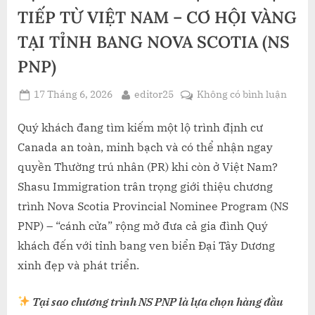
TIẾP TỪ VIỆT NAM – CƠ HỘI VÀNG
TẠI TỈNH BANG NOVA SCOTIA (NS
PNP)
Posted
By
ở
17 Tháng 6, 2026
editor25
Không có bình luận
on
ĐỊNH
CƯ
Quý khách đang tìm kiếm một lộ trình định cư
CANA
Canada an toàn, minh bạch và có thể nhận ngay
NHẬ
quyền Thường trú nhân (PR) khi còn ở Việt Nam?
PR
Shasu Immigration trân trọng giới thiệu chương
TRỰC
trình Nova Scotia Provincial Nominee Program (NS
TIẾP
TỪ
PNP) – “cánh cửa” rộng mở đưa cả gia đình Quý
VIỆT
khách đến với tỉnh bang ven biển Đại Tây Dương
NAM
xinh đẹp và phát triển.
–
CƠ
Tại sao chương trình NS PNP là lựa chọn hàng đầu
HỘI