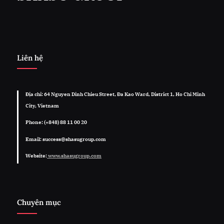
Liên hệ
Địa chỉ: 64 Nguyen Dinh Chieu Street, Đa Kao Ward, District 1, Ho Chi Minh
City, Vietnam
Phone: (+848) 88 11 00 20
Email: success@shasugroup.com
Website:
www.shasugroup.com
Chuyên mục