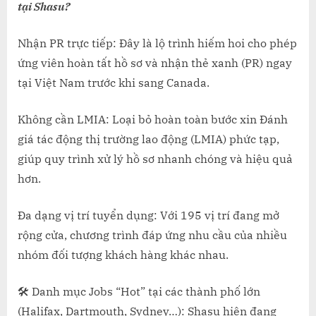
VÀNG
tại Shasu?
TẠI
TỈNH
Nhận PR trực tiếp: Đây là lộ trình hiếm hoi cho phép
BANG
ứng viên hoàn tất hồ sơ và nhận thẻ xanh (PR) ngay
NOVA
tại Việt Nam trước khi sang Canada.
SCOT
(NS
Không cần LMIA: Loại bỏ hoàn toàn bước xin Đánh
PNP)
giá tác động thị trường lao động (LMIA) phức tạp,
giúp quy trình xử lý hồ sơ nhanh chóng và hiệu quả
hơn.
Đa dạng vị trí tuyển dụng: Với 195 vị trí đang mở
rộng cửa, chương trình đáp ứng nhu cầu của nhiều
nhóm đối tượng khách hàng khác nhau.
🛠 Danh mục Jobs “Hot” tại các thành phố lớn
(Halifax, Dartmouth, Sydney…): Shasu hiện đang