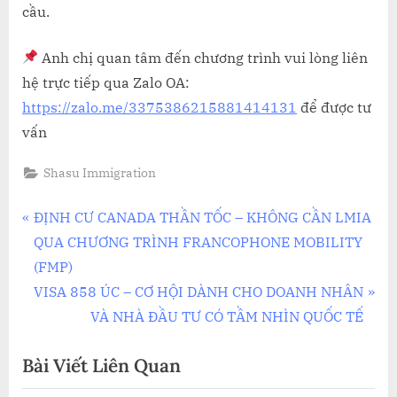
cầu.
Anh chị quan tâm đến chương trình vui lòng liên
hệ trực tiếp qua Zalo OA:
https://zalo.me/3375386215881414131
để được tư
vấn
Shasu Immigration
Điều
P
ĐỊNH CƯ CANADA THẦN TỐC – KHÔNG CẦN LMIA
r
QUA CHƯƠNG TRÌNH FRANCOPHONE MOBILITY
hướng
e
(FMP)
bài
v
N
VISA 858 ÚC – CƠ HỘI DÀNH CHO DOANH NHÂN
i
e
VÀ NHÀ ĐẦU TƯ CÓ TẦM NHÌN QUỐC TẾ
viết
o
x
Bài Viết Liên Quan
u
t
s
P