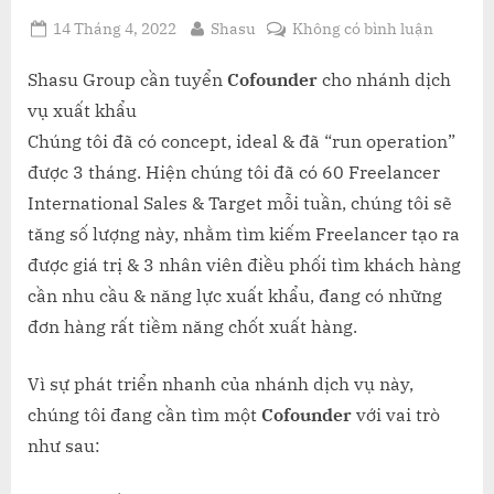
Posted
By
ở
14 Tháng 4, 2022
Shasu
Không có bình luận
on
SHASU
GROUP
Shasu Group cần tuyển
Cofounder
cho nhánh dịch
CẦN
vụ xuất khẩu
TUYỂN
Chúng tôi đã có concept, ideal & đã “run operation”
COFOU
được 3 tháng. Hiện chúng tôi đã có 60 Freelancer
CHO
International Sales & Target mỗi tuần, chúng tôi sẽ
NHÁNH
DỊCH
tăng số lượng này, nhằm tìm kiếm Freelancer tạo ra
VỤ
được giá trị & 3 nhân viên điều phối tìm khách hàng
XUẤT
cần nhu cầu & năng lực xuất khẩu, đang có những
KHẨU
đơn hàng rất tiềm năng chốt xuất hàng.
Vì sự phát triển nhanh của nhánh dịch vụ này,
chúng tôi đang cần tìm một
Cofounder
với vai trò
như sau: