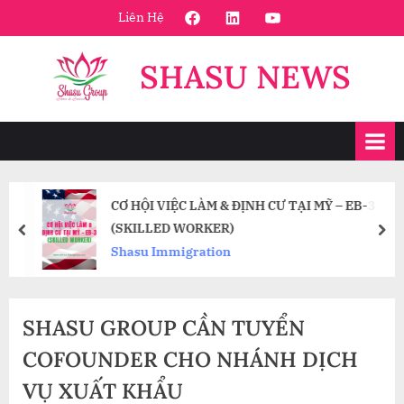
Skip
FaceBook
Linkedin
Youtube
Liên Hệ
to
content
SHASU NEWS
CƠ HỘI VIỆC LÀM & ĐỊNH CƯ TẠI MỸ – EB-3
(SKILLED WORKER)
prev
nex
Shasu Immigration
SHASU GROUP CẦN TUYỂN
COFOUNDER CHO NHÁNH DỊCH
VỤ XUẤT KHẨU