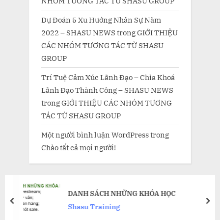
NHÓM TƯƠNG TÁC TỪ SHASU GROUP
Dự Đoán 5 Xu Hướng Nhân Sự Năm
2022 – SHASU NEWS
trong
GIỚI THIỆU
CÁC NHÓM TƯƠNG TÁC TỪ SHASU
GROUP
Trí Tuệ Cảm Xúc Lãnh Đạo – Chìa Khoá
Lãnh Đạo Thành Công – SHASU NEWS
trong
GIỚI THIỆU CÁC NHÓM TƯƠNG
TÁC TỪ SHASU GROUP
Một người bình luận WordPress
trong
Chào tất cả mọi người!
DANH SÁCH NHỮNG KHÓA HỌC
prev
nex
Shasu Training