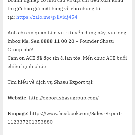
Doanh nghiệp có nhu cầu và đạt chỉ tiêu xuất khẩu
thì gửi báo giá mặt hàng về cho chúng tôi
tại:
https://zalo.me/g/ilvidj454
Anh chị em quan tâm vị trí tuyển dụng này, vui lòng
inbox
Ms. Sen 0888 11 00 20
– Founder Shasu
Group nhé!
Cảm ơn ACE đã đọc tin & lan tỏa. Mến chúc ACE buổi
chiều hạnh phúc
Tìm hiểu về dịch vụ
Shasu Export
tại:
Website
: http://export.shasugroup.com/
Fanpage
: https://www.facebook.com/Sales-Export-
112337201353880