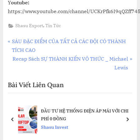
Y
outube:
https://www.youtube.com/channel/UCKrPfk6I9qQZff74
,
Shasu Export
Tin Tức
Điều
P
SÁU ĐẶC ĐIỂM CỦA TẤT CẢ CÁC ĐỘI CÓ THÀNH
r
TÍCH CAO
hướng
e
N
Recap Sách SỰ THÀNH KIẾN VÔ THỨC _ Michael
bài
v
e
Lewis
i
x
viết
Bài Viết Liên Quan
o
t
u
P
s
o
ĐẦU TƯ HỆ THỐNG ĐIỆN ÁP MÁI VỚI CHI
P
s
PHÍ 0 ĐỒNG
o
t
prev
next
Shasu Invest
s
:
t