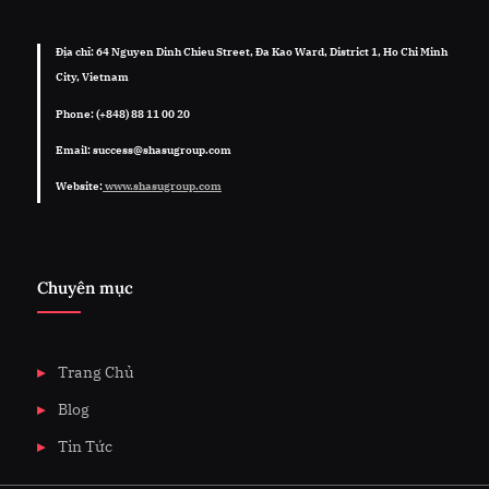
Địa chỉ: 64 Nguyen Dinh Chieu Street, Đa Kao Ward, District 1, Ho Chi Minh
City, Vietnam
Phone: (+848) 88 11 00 20
Email: success@shasugroup.com
Website:
www.shasugroup.com
Chuyên mục
Trang Chủ
Blog
Tin Tức