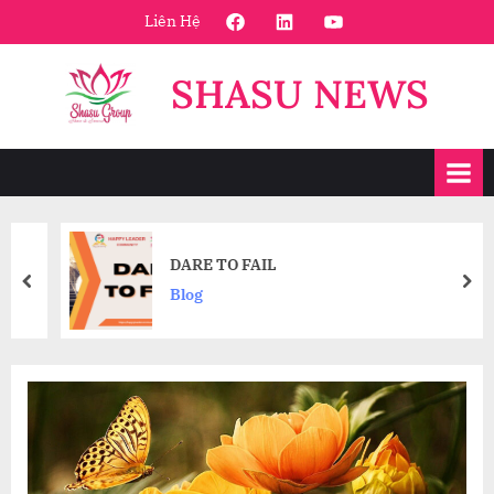
Skip
FaceBook
Linkedin
Youtube
Liên Hệ
to
content
SHASU NEWS
DARE TO FAIL
prev
nex
Blog