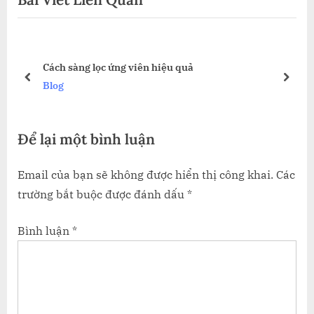
u
P
s
o
ÁNG
P
s
Cách sàng lọc ứng viên hiệu quả
o
t
prev
next
Blog
s
:
t
Để lại một bình luận
:
Email của bạn sẽ không được hiển thị công khai.
Các
trường bắt buộc được đánh dấu
*
Bình luận
*