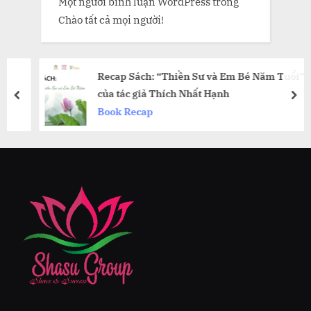
Một người bình luận WordPress
trong
Chào tất cả mọi người!
Recap Sách: “Thiền Sư và Em Bé Năm Tuổi”
của tác giả Thích Nhất Hạnh
prev
nex
Book Recap