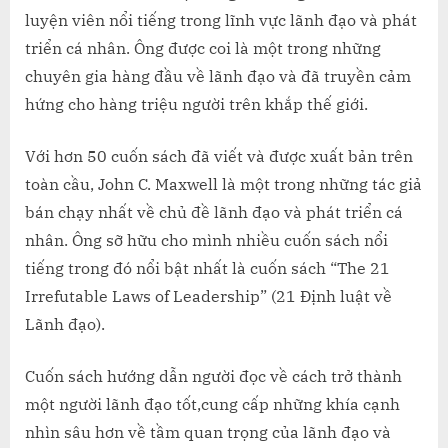
ĐẠO
luyện viên nổi tiếng trong lĩnh vực lãnh đạo và phát
CỦA
triển cá nhân. Ông được coi là một trong những
JOHN
C.MAXWE
chuyên gia hàng đầu về lãnh đạo và đã truyền cảm
LÀ
hứng cho hàng triệu người trên khắp thế giới.
GÌ?
BẠN
Với hơn 50 cuốn sách đã viết và được xuất bản trên
ĐÃ
toàn cầu, John C. Maxwell là một trong những tác giả
BIẾT
CHƯA?
bán chạy nhất về chủ đề lãnh đạo và phát triển cá
nhân. Ông sỡ hữu cho mình nhiều cuốn sách nổi
tiếng trong đó nổi bật nhất là cuốn sách “The 21
Irrefutable Laws of Leadership” (21 Định luật về
Lãnh đạo).
Cuốn sách hướng dẫn người đọc về cách trở thành
một người lãnh đạo tốt,cung cấp những khía cạnh
nhìn sâu hơn về tầm quan trọng của lãnh đạo và