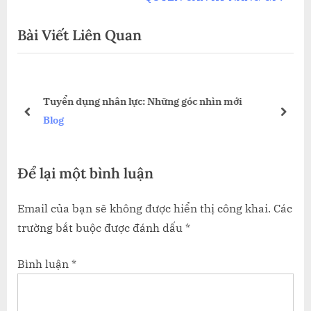
bài
x
i
viết
Bài Viết Liên Quan
t
o
P
u
o
s
I
s
P
Tuyển dụng nhân lực: Những góc nhìn mới
t
o
prev
next
Blog
:
s
t
Để lại một bình luận
:
Email của bạn sẽ không được hiển thị công khai.
Các
trường bắt buộc được đánh dấu
*
Bình luận
*