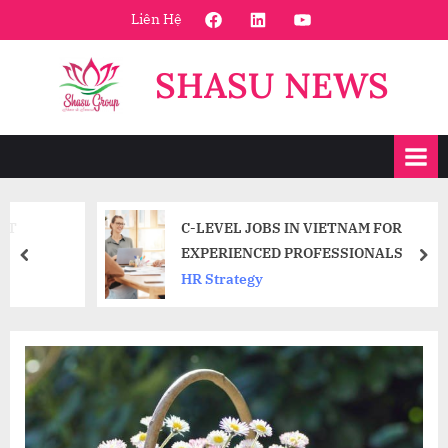
Skip
FaceBook
Linkedin
Youtube
Liên Hệ
to
content
SHASU NEWS
C-LEVEL JOBS IN VIETNAM FOR
EXPERIENCED PROFESSIONALS
prev
nex
HR Strategy