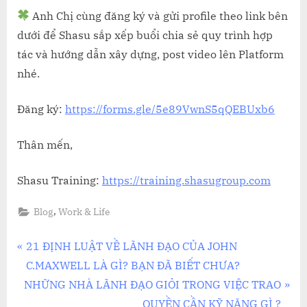
Anh Chị cùng đăng ký và gửi profile theo link bên
dưới để Shasu sắp xếp buổi chia sẻ quy trình hợp
tác và hướng dẫn xây dựng, post video lên Platform
nhé.
Đăng ký:
https://forms.gle/5e89VwnS5qQEBUxb6
Thân mến,
Shasu Training:
https://training.shasugroup.com
,
Blog
Work & Life
Điều
P
21 ĐỊNH LUẬT VỀ LÃNH ĐẠO CỦA JOHN
r
C.MAXWELL LÀ GÌ? BẠN ĐÃ BIẾT CHƯA?
hướng
N
e
NHỮNG NHÀ LÃNH ĐẠO GIỎI TRONG VIỆC TRAO
e
v
QUYỀN CẦN KỸ NĂNG GÌ ?