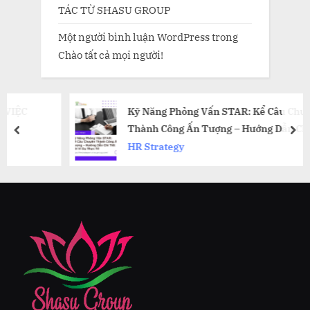
TÁC TỪ SHASU GROUP
Một người bình luận WordPress
trong
Chào tất cả mọi người!
Kỹ Năng Phỏng Vấn STAR: Kể Câu Chuyện
Thành Công Ấn Tượng – Hướng Dẫn Chi Tiết
prev
nex
Với Ví Dụ Thực Tế
HR Strategy