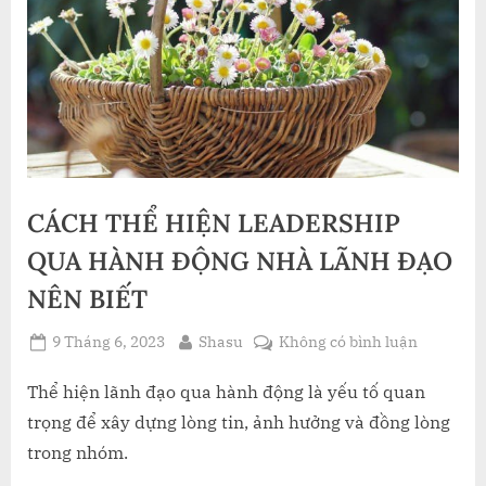
CÁCH THỂ HIỆN LEADERSHIP
QUA HÀNH ĐỘNG NHÀ LÃNH ĐẠO
NÊN BIẾT
Posted
By
ở
9 Tháng 6, 2023
Shasu
Không có bình luận
on
CÁCH
THỂ
Thể hiện lãnh đạo qua hành động là yếu tố quan
HIỆN
trọng để xây dựng lòng tin, ảnh hưởng và đồng lòng
LEADERS
trong nhóm.
QUA