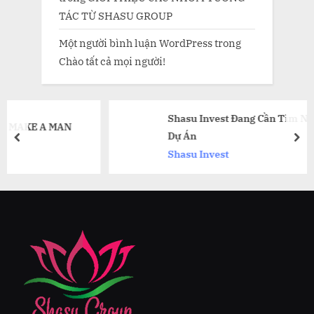
TÁC TỪ SHASU GROUP
Một người bình luận WordPress
trong
Chào tất cả mọi người!
Shasu Invest Đang Cần Tìm Nhà Đầu Tư Th
N
Dự Án
prev
nex
Shasu Invest