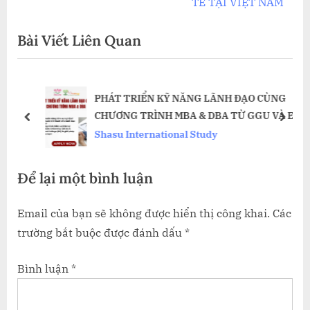
i
x
TẾ TẠI VIỆT NAM
viết
o
t
Bài Viết Liên Quan
u
P
s
o
P
s
PHÁT TRIỂN KỸ NĂNG LÃNH ĐẠO CÙNG
o
t
CHƯƠNG TRÌNH MBA & DBA TỪ GGU VÀ EC
s
:
prev
next
Shasu International Study
t
:
Để lại một bình luận
Email của bạn sẽ không được hiển thị công khai.
Các
trường bắt buộc được đánh dấu
*
Bình luận
*