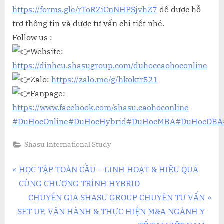
https://forms.gle/rToRZiCnNHPSjvhZ7
để được hỗ
trợ thông tin và được tư vấn chi tiết nhé.
Follow us :
Website:
https://dinhcu.shasugroup.com/duhoccaohoconline
Zalo:
https://zalo.me/g/hkoktr521
Fanpage:
https://www.facebook.com/shasu.caohoconline
#DuHocOnline
#DuHocHybrid
#DuHocMBA
#DuHocDBA
Shasu International Study
Điều
P
HỌC TẬP TOÀN CẦU – LINH HOẠT & HIỆU QUẢ
r
CÙNG CHƯƠNG TRÌNH HYBRID
hướng
e
N
CHUYÊN GIA SHASU GROUP CHUYÊN TƯ VẤN
bài
v
e
SET UP, VẬN HÀNH & THỰC HIỆN M&A NGÀNH Y