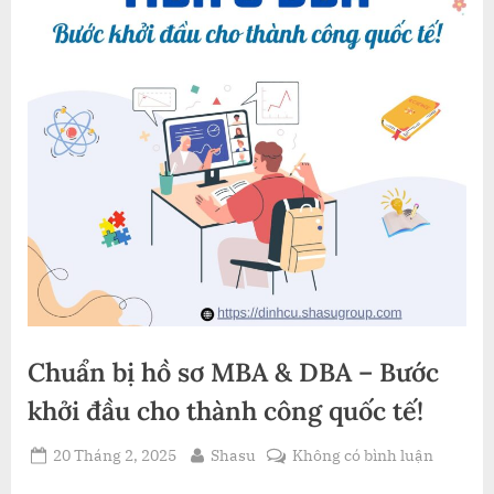
Chuẩn bị hồ sơ MBA & DBA – Bước
khởi đầu cho thành công quốc tế!
Posted
By
ở
20 Tháng 2, 2025
Shasu
Không có bình luận
on
Chuẩn