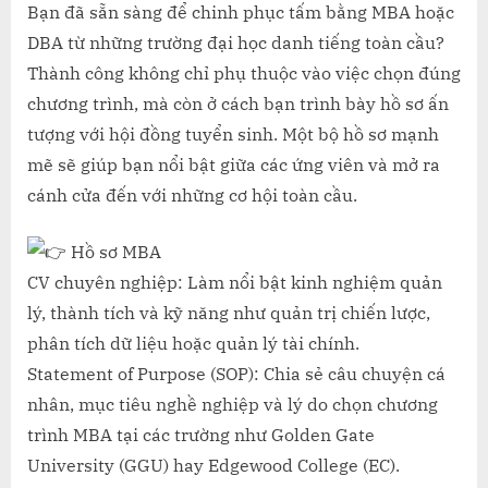
bị
Bạn đã sẵn sàng để chinh phục tấm bằng MBA hoặc
hồ
DBA từ những trường đại học danh tiếng toàn cầu?
sơ
Thành công không chỉ phụ thuộc vào việc chọn đúng
MBA
chương trình, mà còn ở cách bạn trình bày hồ sơ ấn
&
tượng với hội đồng tuyển sinh. Một bộ hồ sơ mạnh
DBA
–
mẽ sẽ giúp bạn nổi bật giữa các ứng viên và mở ra
Bước
cánh cửa đến với những cơ hội toàn cầu.
khởi
đầu
Hồ sơ MBA
cho
CV chuyên nghiệp: Làm nổi bật kinh nghiệm quản
thành
công
lý, thành tích và kỹ năng như quản trị chiến lược,
quốc
phân tích dữ liệu hoặc quản lý tài chính.
tế!
Statement of Purpose (SOP): Chia sẻ câu chuyện cá
nhân, mục tiêu nghề nghiệp và lý do chọn chương
trình MBA tại các trường như Golden Gate
University (GGU) hay Edgewood College (EC).