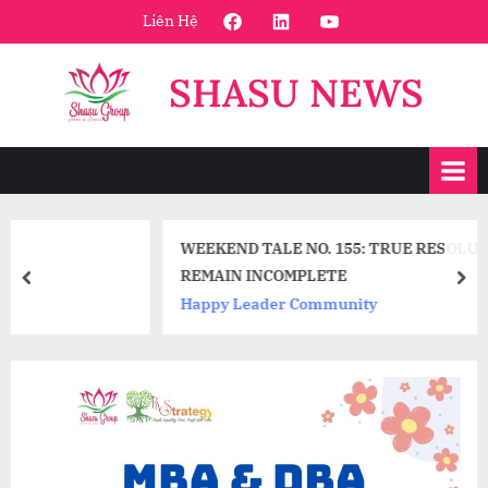
Skip
FaceBook
Linkedin
Youtube
Liên Hệ
to
content
SHASU NEWS
WEEKEND TALE NO. 155: TRUE RESOLUTIONS DO NO
REMAIN INCOMPLETE
prev
nex
Happy Leader Community