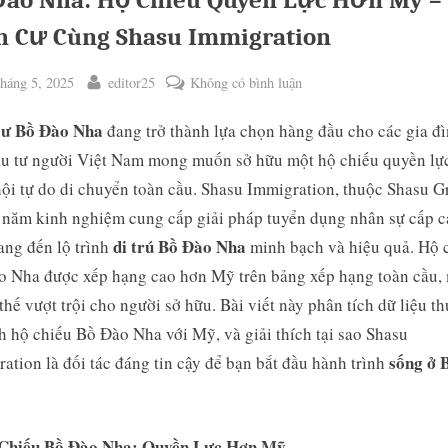
Đào Nha: Hộ Chiếu Quyền Lực Hơn Mỹ –
h Cư Cùng Shasu Immigration
ted
By
ở
háng 5, 2025
editor25
Không có bình luận
Bồ
cư Bồ Đào Nha
đang trở thành lựa chọn hàng đầu cho các gia đ
Đào
Nha:
u tư người Việt Nam mong muốn sở hữu một hộ chiếu quyền lự
Hộ
hội tự do di chuyển toàn cầu. Shasu Immigration, thuộc Shasu 
Chiếu
 năm kinh nghiệm cung cấp giải pháp tuyển dụng nhân sự cấp c
Quyền
di trú Bồ Đào Nha
ng đến lộ trình
minh bạch và hiệu quả. Hộ 
ggle
Lực
b-
o Nha được xếp hạng cao hơn Mỹ trên bảng xếp hạng toàn cầu,
Hơn
enu
i thế vượt trội cho người sở hữu. Bài viết này phân tích dữ liệu th
Mỹ
–
h hộ chiếu Bồ Đào Nha với Mỹ, và giải thích tại sao Shasu
Định
sống ở 
ation là đối tác đáng tin cậy để bạn bắt đầu hành trình
Cư
Cùng
Shasu
 Chiếu Bồ Đào Nha: Quyền Lực Hơn Mỹ