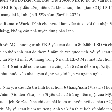
lden Visa Bồ Đào Nha
250.000 EUR
: Đầu tư từ
(hỗ trợ văn hóa
00 EUR
10-1
(quỹ đầu tư/nghiên cứu khoa học), thời gian xử lý
3-5%/năm
, mang lại lợi nhuận
(Savills 2024).
sa Remote Work
3
: Dành cho người làm việc từ xa với thu nhập
háng
, không cần nhà tuyển dụng bảo lãnh.
EB-5
800.000 USD
h với Mỹ, chương trình
yêu cầu đầu tư
và c
5 năm
ể có thẻ xanh, sau đó thêm
để xin quốc tịch, với yêu cầu
EB-3 Mỹ
ục tại Mỹ (ít nhất 30 tháng trong 5 năm).
, một lựa chọn
4-6 năm
5 năm
 mất
để có thẻ xanh và cũng cần
để xin quốc tịch
phụ thuộc vào nhà tuyển dụng và giới hạn về ngành nghề.
6 tháng/năm
 Nha yêu cầu lưu trú linh hoạt hơn:
(Visa D7) hoặ
y/năm
(Golden Visa), so với yêu cầu cư trú nghiêm ngặt của Mỹ
uốc tịch Bồ Đào Nha chỉ cần bài kiểm tra ngôn ngữ cơ bản (A2)
khi Mỹ yêu cầu kiểm tra tiếng Anh và kiến thức lịch sử phức tạp