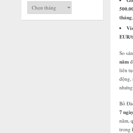
Go
Lưu
500.0
trữ
tháng
Vi
EUR/t
So sán
năm
đ
liên t
động,
nhưng 
Bồ Đào
7 ngà
năm, q
trong 