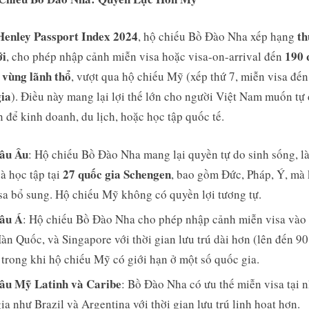
Immigration
Henley Passport Index 2024
th
, hộ chiếu Bồ Đào Nha xếp hạng
ới
190 
, cho phép nhập cảnh miễn visa hoặc visa-on-arrival đến
 vùng lãnh thổ
, vượt qua hộ chiếu Mỹ (xếp thứ 7, miễn visa đế
gia
). Điều này mang lại lợi thế lớn cho người Việt Nam muốn tự 
 để kinh doanh, du lịch, hoặc học tập quốc tế.
âu Âu
: Hộ chiếu Bồ Đào Nha mang lại quyền tự do sinh sống, l
27 quốc gia Schengen
và học tập tại
, bao gồm Đức, Pháp, Ý, mà
sa bổ sung. Hộ chiếu Mỹ không có quyền lợi tương tự.
âu Á
: Hộ chiếu Bồ Đào Nha cho phép nhập cảnh miễn visa vào
àn Quốc, và Singapore với thời gian lưu trú dài hơn (lên đến 90
 trong khi hộ chiếu Mỹ có giới hạn ở một số quốc gia.
âu Mỹ Latinh và Caribe
: Bồ Đào Nha có ưu thế miễn visa tại 
ia như Brazil và Argentina với thời gian lưu trú linh hoạt hơn.