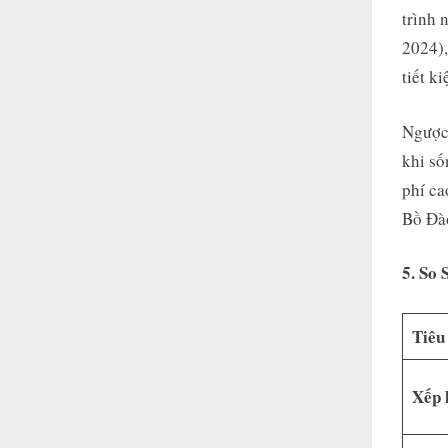
trình 
2024),
tiết k
Ngược 
khi số
phí ca
Bồ Đà
5. So
Tiêu
Xếp 