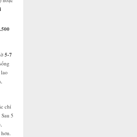
) hoặc
4
.500
5-7
hờ
 sống
 lao
,
c chỉ
. Sau 5
,
 hơn.