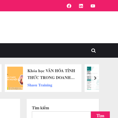
FaceBook
Linkedin
Youtube
Toggle
search
form
N HÓA TỈNH
Khóa học ” XÂY DỰNG
G DOANH
HỆ THỐNG LƯƠNG P2″
next
Shasu Training
Tìm kiếm
Tìm