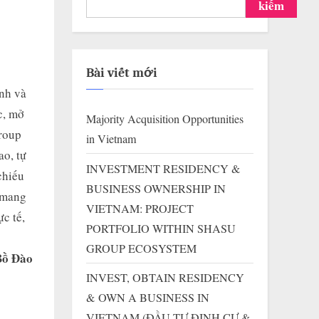
kiếm
Bài viết mới
ình và
c, mở
Majority Acquisition Opportunities
Group
in Vietnam
ao, tự
INVESTMENT RESIDENCY &
chiếu
BUSINESS OWNERSHIP IN
 mang
VIETNAM: PROJECT
ực tế,
PORTFOLIO WITHIN SHASU
GROUP ECOSYSTEM
Bồ Đào
INVEST, OBTAIN RESIDENCY
& OWN A BUSINESS IN
VIETNAM (ĐẦU TƯ ĐỊNH CƯ &