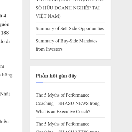
SỞ HỮU DOANH NGHIỆP TẠI
ứ 4
VIỆT NAM)
quốc
Summary of Sell-Side Opportunities
188
n
Summary of Buy-Side Mandates
do di
from Investors
àm
 không
Phản hồi gần đây
 Nhật
The 5 Myths of Performance
Coaching – SHASU NEWS
trong
What is an Executive Coach?
nhiều
The 5 Myths of Performance
Coaching – SHASU NEWS
trong