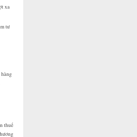
ợt xa
ểm tư
à hàng
h
n thuế
chương