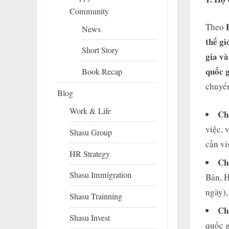
Community
Theo
News
thế gi
Short Story
gia và
quốc 
Book Recap
chuyển
Blog
Work & Life
Ch
việc, 
Shasu Group
cần vi
HR Strategy
Ch
Shasu Immigration
Bản, H
ngày),
Shasu Trainning
Ch
Shasu Invest
quốc g