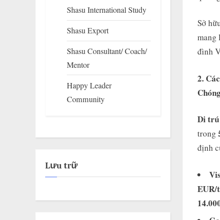
Shasu International Study
Sở hữu
Shasu Export
mang l
Shasu Consultant/ Coach/
đình V
Mentor
2. Cá
Happy Leader
Chón
Community
Di tr
trong
định 
Lưu trữ
Vi
EUR/t
14.00