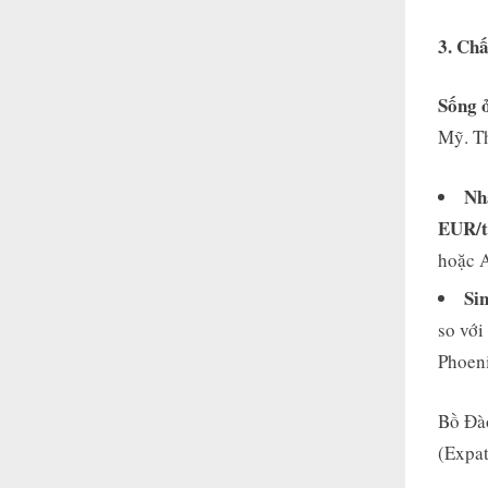
3. Ch
Sống 
Mỹ. T
Nh
EUR/t
hoặc A
Si
so với
Phoeni
Bồ Đà
(Expat