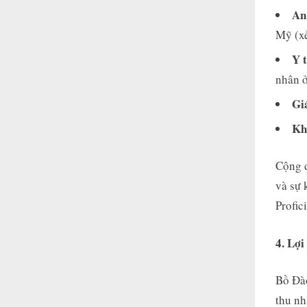
An
Mỹ (xế
Y 
nhân ở
Gi
Kh
Cộng đ
và sự 
Profic
4. Lợ
Bồ Đà
thu nh