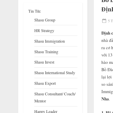
Bồ 
Địn
Tin Tức
Shasu Group
Pos
5 T
on
HR Strategy
Định 
nhà đầ
Shasu Immigration
ra cơ 
Shasu Training
với 13
hào ma
Shasu Invest
To
su
Bồ Đà
Shasu International Study
m
lại lợ
Shasu Export
so sán
Immigr
Shasu Consultant/ Coach/
Nha
.
Mentor
Happy Leader
1. Hộ