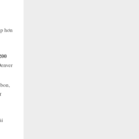
ấp hơn
200
Denver
sbon,
ư
ài