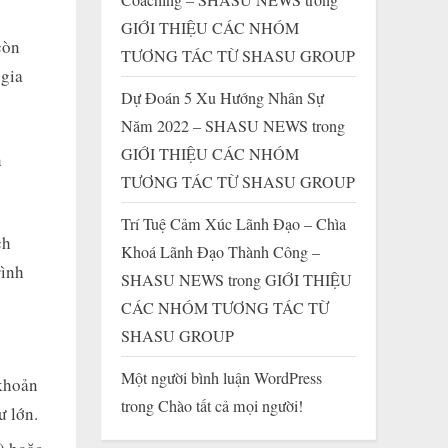
GIỚI THIỆU CÁC NHÓM
còn
TƯƠNG TÁC TỪ SHASU GROUP
 gia
Dự Đoán 5 Xu Hướng Nhân Sự
Năm 2022 – SHASU NEWS
trong
GIỚI THIỆU CÁC NHÓM
h
TƯƠNG TÁC TỪ SHASU GROUP
Trí Tuệ Cảm Xúc Lãnh Đạo – Chìa
ch
Khoá Lãnh Đạo Thành Công –
rình
SHASU NEWS
trong
GIỚI THIỆU
CÁC NHÓM TƯƠNG TÁC TỪ
SHASU GROUP
Một người bình luận WordPress
 khoản
trong
Chào tất cả mọi người!
ư lớn.