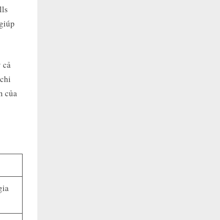
lls
 giúp
 cả
chi
n của
gia