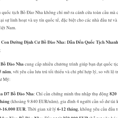
 quốc tịch Bồ Đào Nha không chỉ mở ra cánh cửa toàn cầu mà 
ại sự linh hoạt và uy tín quốc tế, đặc biệt cho các nhà đầu tư và
iệt Nam.
c Con Đường Định Cư Bồ Đào Nha: Dẫn Đến Quốc Tịch Nhan
g
ú Bồ Đào Nha
cung cấp nhiều chương trình giúp bạn đạt quốc tị
5 năm
, với yêu cầu lưu trú tối thiểu và chi phí hợp lý, so với lộ t
cư Mỹ:
sa D7 Bồ Đào Nha
820
: Chỉ cần chứng minh thu nhập thụ động
háng
(khoảng 9.840 EUR/năm), gia đình 4 người cần số dư tài
0-16.000 EUR
6-12 tháng
. Thời gian xử lý
, không yêu cầu đầu t