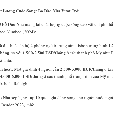
ất Lượng Cuộc Sống: Bồ Đào Nha Vượt Trội
ở Bồ Đào Nha
mang lại chất lượng cuộc sống cao với chi phí th
heo Numbeo (2024):
à ở
1.
: Thuê căn hộ 2 phòng ngủ ở trung tâm Lisbon trung bình
háng
1.500-2.500 USD/tháng
, so với
ở các thành phố Mỹ như 
tlanta.
nh hoạt
2.500-3.000 EUR/tháng
: Một gia đình 4 người cần
ở Li
4.000-6.000 USD/tháng
ở các thành phố trung bình của Mỹ nh
x hoặc Raleigh.
top 10
o Nha xếp hạng
quốc gia đáng sống cho người nước ngo
 Insider 2023), nhờ: