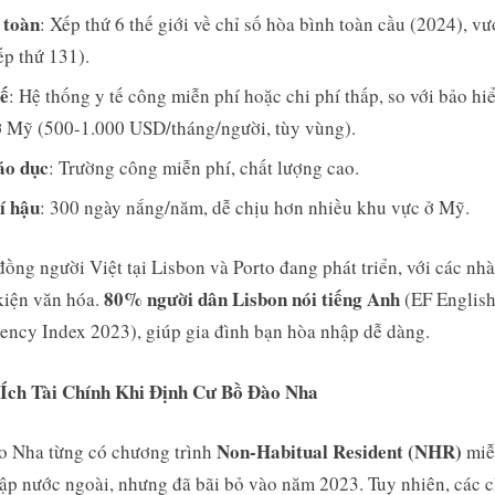
 toàn
: Xếp thứ 6 thế giới về chỉ số hòa bình toàn cầu (2024), vư
p thứ 131).
tế
: Hệ thống y tế công miễn phí hoặc chi phí thấp, so với bảo hi
 Mỹ (500-1.000 USD/tháng/người, tùy vùng).
áo dục
: Trường công miễn phí, chất lượng cao.
í hậu
: 300 ngày nắng/năm, dễ chịu hơn nhiều khu vực ở Mỹ.
ồng người Việt tại Lisbon và Porto đang phát triển, với các nh
80% người dân Lisbon nói tiếng Anh
kiện văn hóa.
(EF Englis
iency Index 2023), giúp gia đình bạn hòa nhập dễ dàng.
i Ích Tài Chính Khi Định Cư Bồ Đào Nha
Non-Habitual Resident (NHR)
o Nha từng có chương trình
miễ
ập nước ngoài, nhưng đã bãi bỏ vào năm 2023. Tuy nhiên, các 