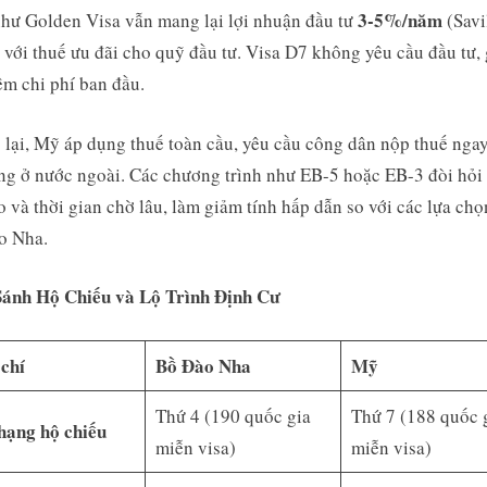
3-5%/năm
như Golden Visa vẫn mang lại lợi nhuận đầu tư
(Savi
 với thuế ưu đãi cho quỹ đầu tư. Visa D7 không yêu cầu đầu tư,
iệm chi phí ban đầu.
lại, Mỹ áp dụng thuế toàn cầu, yêu cầu công dân nộp thuế ngay
ng ở nước ngoài. Các chương trình như EB-5 hoặc EB-3 đòi hỏi 
o và thời gian chờ lâu, làm giảm tính hấp dẫn so với các lựa chọ
o Nha.
 Sánh Hộ Chiếu và Lộ Trình Định Cư
 chí
Bồ Đào Nha
Mỹ
Thứ 4 (190 quốc gia
Thứ 7 (188 quốc 
hạng hộ chiếu
miễn visa)
miễn visa)