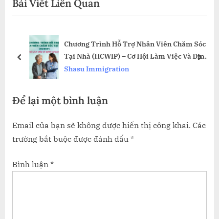
Bài Viết Liên Quan
t
o
P
u
o
s
Chương Trình Hỗ Trợ Nhân Viên Chăm Sóc
s
P
Tại Nhà (HCWIP) – Cơ Hội Làm Việc Và Định
t
o
prev
next
Cư Canada
Shasu Immigration
:
s
t
Để lại một bình luận
:
Email của bạn sẽ không được hiển thị công khai.
Các
trường bắt buộc được đánh dấu
*
Bình luận
*