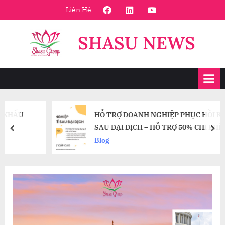
Skip
FaceBook
Linkedin
Youtube
Liên Hệ
to
content
SHASU NEWS
HỖ TRỢ DOANH NGHIỆP PHỤC HỒI KINH TẾ
SAU ĐẠI DỊCH – HỖ TRỢ 50% CHI PHÍ TUYỂN
prev
nex
DỤNG CÁC VỊ TRÍ NHÂN SỰ CẤP CAO CHỦ
Blog
CHỐT (HEADHUNTING)