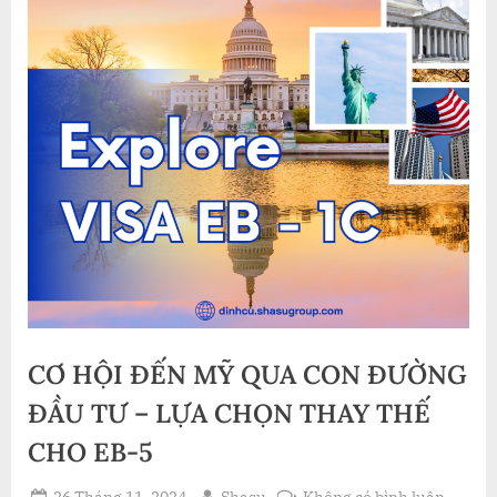
CƠ HỘI ĐẾN MỸ QUA CON ĐƯỜNG
ĐẦU TƯ – LỰA CHỌN THAY THẾ
CHO EB-5
Posted
By
ở
26 Tháng 11, 2024
Shasu
Không có bình luận