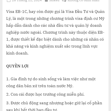
on
CƠ
HỘI
Visa EB-1C, hay còn được gọi là Visa Đầu Tư và Quản
ĐẾN
Lý, là một trong những chương trình visa định cư Mỹ
MỸ
hấp dẫn dành cho các nhà đầu tư và quản lý doanh
QUA
nghiệp nước ngoài. Chương trình này thuộc diện EB-
CON
1, được thiết kế đặc biệt dành cho những cá nhân có
ĐƯỜN
ĐẦU
khả năng và kinh nghiệm xuất sắc trong lĩnh vực
TƯ
kinh doanh.
–
LỰA
QUYỀN LỢI
CHỌN
THAY
Gia đình tự do sinh sống và làm việc như một
THẾ
CHO
công dân bản xứ trên toàn nước Mỹ.
EB-
Con cái được học trường công miễn phí.
5
Được chủ động sang nhượng hoặc giữ lại cổ phần
sau khi hết thời hạn đầu tư.