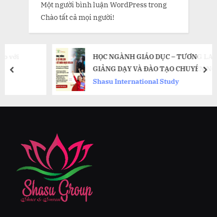
Một người bình luận WordPress
trong
Chào tất cả mọi người!
HỌC NGÀNH GIÁO DỤC – TƯƠNG LAI CỦA
GIẢNG DẠY VÀ ĐÀO TẠO CHUYÊN NGHIỆP
prev
nex
Shasu International Study