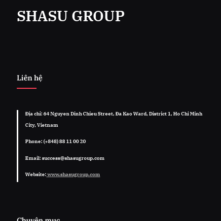
SHASU GROUP
Liên hệ
Địa chỉ: 64 Nguyen Dinh Chieu Street, Đa Kao Ward, District 1, Ho Chi Minh
City, Vietnam
Phone: (+848) 88 11 00 20
Email: success@shasugroup.com
Website:
www.shasugroup.com
Chuyên mục