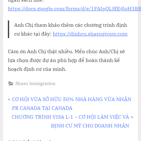
https://docs.google.com/forms/d/e/1FAIpQLSfE4lo
Anh Chị tham khảo thêm các chương trình định
cư khác tại đây:
https://dinhcu.shasugroup.com
Cám ơn Anh Chị thật nhiều. Mến chúc Anh/Chị sẽ
lựa chọn được dự án phù hợp để hoàn thành kế
hoạch định cư của mình.
Shasu Immigration
Điều
P
CƠ HỘI VỪA SỞ HỮU 50% NHÀ HÀNG VỪA NHẬN
r
PR CANADA TẠI CANADA
hướng
N
e
CHƯƠNG TRÌNH VISA L-1 – CƠ HỘI LÀM VIỆC VÀ
bài
e
v
ĐỊNH CƯ MỸ CHO DOANH NHÂN
x
i
viết