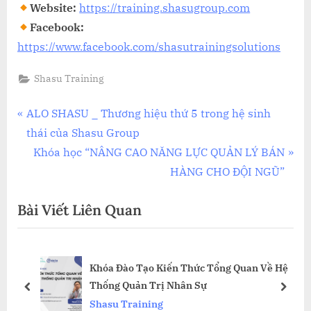
Website:
https://training.shasugroup.com
Facebook:
https://www.facebook.com/shasutrainingsolutions
Shasu Training
Điều
P
ALO SHASU _ Thương hiệu thứ 5 trong hệ sinh
r
thái của Shasu Group
hướng
e
N
Khóa học “NÂNG CAO NĂNG LỰC QUẢN LÝ BÁN
bài
v
e
HÀNG CHO ĐỘI NGŨ”
i
x
viết
Bài Viết Liên Quan
o
t
u
P
s
o
Khóa Đào Tạo Kiến Thức Tổng Quan Về Hệ
P
s
Thống Quản Trị Nhân Sự
o
t
prev
next
Shasu Training
s
: