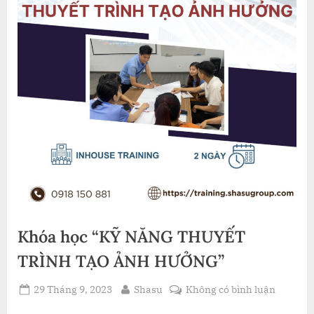
Khóa học “KỸ NĂNG THUYẾT
TRÌNH TẠO ẢNH HƯỞNG”
Posted
By
ở
29 Tháng 9, 2023
Shasu
Không có bình luận
on
Khóa