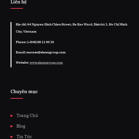
Liên hệ
Địa chỉ: 64 Nguyen Dinh Chieu Street, Đa Kao Ward, District 1, Ho Chi Minh
City, Vietnam
Phone: (+848) 88 11 00 20
Email: success@shasugroup.com
Website:
www.shasugroup.com
Chuyên mục
Trang Chủ
Blog
Tin Tức