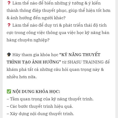
học
Làm thế nào để biến những ý tưởng & ý kiến
“KỸ
thành thông điệp thuyết phục, giúp thể hiện tốt hơn
NĂNG
& ảnh hưởng đến người khác?
THUYẾ
Làm thế nào để duy trì & phát triển thái độ tích
TRÌNH
cực trong công việc thông qua việc học kỹ năng bán
TẠO
ẢNH
hàng chuyên nghiệp?
HƯỞNG
Hãy tham gia khóa học
“KỸ NĂNG THUYẾT
TRÌNH TẠO ẢNH HƯỞNG”
từ SHASU TRAINING để
khám phá tất cả những câu hỏi quan trọng này &
nhiều hơn nữa.
NỘI DUNG KHÓA HỌC:
– Tầm quan trọng của kỹ năng thuyết trình.
– Các bước thuyết trình hiệu quả.
– Xây dựng nội dung thuyết trình.