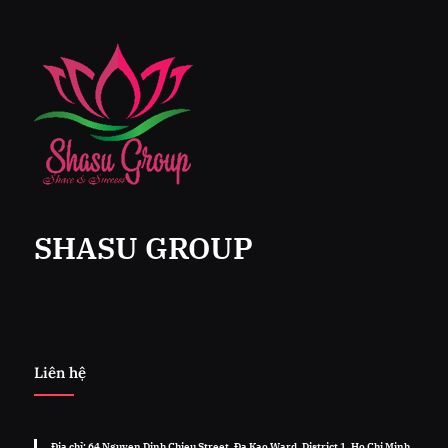
SHASU GROUP
Liên hệ
Địa chỉ: 64 Nguyen Dinh Chieu Street, Đa Kao Ward, District 1, Ho Chi Minh