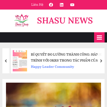
Skip
FaceBook
Linkedin
Youtube
Liên Hệ
to
content
SHASU NEWS
BÍ QUYẾT ĐO LƯỜNG THÀNH CÔNG: HÀNH
TRÌNH VỚI OKRS TRONG TÁC PHẨM CỦA
prev
nex
JOHN DOERR
Happy Leader Community