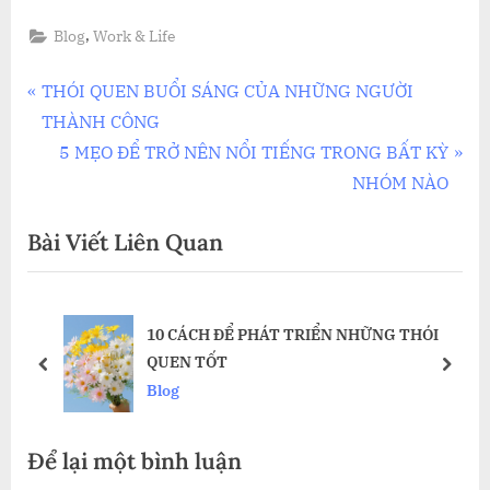
,
Blog
Work & Life
Điều
P
THÓI QUEN BUỔI SÁNG CỦA NHỮNG NGƯỜI
r
THÀNH CÔNG
hướng
e
N
5 MẸO ĐỂ TRỞ NÊN NỔI TIẾNG TRONG BẤT KỲ
bài
v
e
NHÓM NÀO
i
x
viết
Bài Viết Liên Quan
o
t
u
P
s
o
10 CÁCH ĐỂ PHÁT TRIỂN NHỮNG THÓI
P
s
QUEN TỐT
o
t
prev
next
Blog
s
:
t
Để lại một bình luận
: