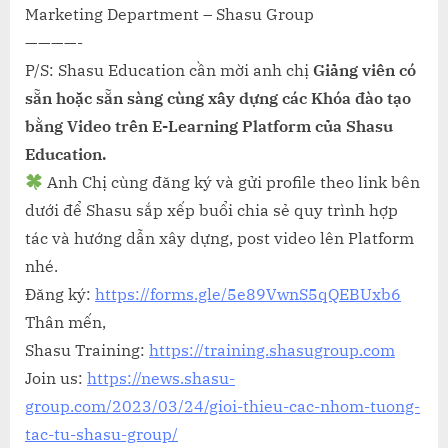
Marketing Department – Shasu Group
————-
P/S: Shasu Education cần mời anh chị
Giảng viên có
sẵn hoặc sẵn sàng cùng xây dựng các Khóa đào tạo
bằng Video trên E-Learning Platform của Shasu
Education.
Anh Chị cùng đăng ký và gửi profile theo link bên
dưới để Shasu sắp xếp buổi chia sẻ quy trình hợp
tác và hướng dẫn xây dựng, post video lên Platform
nhé.
Đăng ký:
https://forms.gle/5e89VwnS5qQEBUxb6
Thân mến,
Shasu Training:
https://training.shasugroup.com
Join us:
https://news.shasu-
group.com/2023/03/24/gioi-thieu-cac-nhom-tuong-
tac-tu-shasu-group/