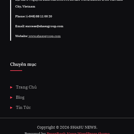
City, Vietnam
Phone: (+848) 88 11 00 20
Email: success@shasugroup.com
Website:
www.shasugroup.com
Chuyên mục
Trang Chủ
Blog
Tin Tức
Copyright © 2026 SHASU NEWS.
Powered by
PressBook News WordPress theme