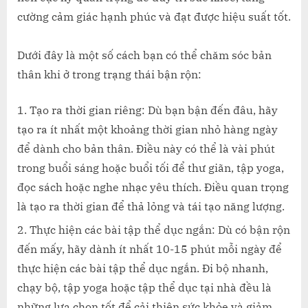
THÁI
cường cảm giác hạnh phúc và đạt được hiệu suất tốt.
BẬN
RỘN
Dưới đây là một số cách bạn có thể chăm sóc bản
thân khi ở trong trạng thái bận rộn:
Tạo ra thời gian riêng: Dù bạn bận đến đâu, hãy
tạo ra ít nhất một khoảng thời gian nhỏ hàng ngày
để dành cho bản thân. Điều này có thể là vài phút
trong buổi sáng hoặc buổi tối để thư giãn, tập yoga,
đọc sách hoặc nghe nhạc yêu thích. Điều quan trọng
là tạo ra thời gian để thả lỏng và tái tạo năng lượng.
Thực hiện các bài tập thể dục ngắn: Dù có bận rộn
đến mấy, hãy dành ít nhất 10-15 phút mỗi ngày để
thực hiện các bài tập thể dục ngắn. Đi bộ nhanh,
chạy bộ, tập yoga hoặc tập thể dục tại nhà đều là
những lựa chọn tốt để cải thiện sức khỏe và giảm