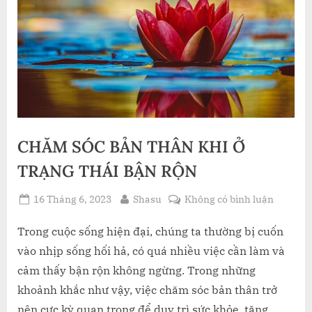
CHĂM SÓC BẢN THÂN KHI Ở
TRẠNG THÁI BẬN RỘN
Posted
By
ở
16 Tháng 6, 2023
Shasu
Không có bình luận
on
CHĂM
SÓC
Trong cuộc sống hiện đại, chúng ta thường bị cuốn
BẢN
vào nhịp sống hối hả, có quá nhiều việc cần làm và
THÂN
cảm thấy bận rộn không ngừng. Trong những
KHI
khoảnh khắc như vậy, việc chăm sóc bản thân trở
Ở
nên cực kỳ quan trọng để duy trì sức khỏe, tăng
TRẠNG