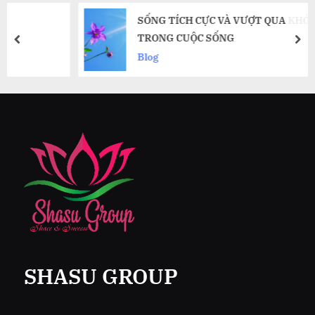
SỐNG TÍCH CỰC VÀ VƯỢT QUA KHÓ KHĂN
TRONG CUỘC SỐNG
prev
nex
Blog
SHASU GROUP