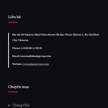
Liên hệ
Địa chỉ: 64 Nguyen Dinh Chieu Street, Đa Kao Ward, District 1, Ho Chi Minh
City, Vietnam
Phone: (+848) 88 11 00 20
Email: success@shasugroup.com
Website:
www.shasugroup.com
Chuyên mục
Trang Chủ