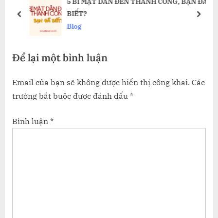
Ẻ
5 BÍ MẬT DẪN ĐẾN THÀNH CÔNG, BẠN ĐÃ
u
o
BIẾT?
s
s
prev
next
Blog
P
t
o
:
Để lại một bình luận
s
t
Email của bạn sẽ không được hiển thị công khai.
Các
:
trường bắt buộc được đánh dấu
*
Bình luận
*