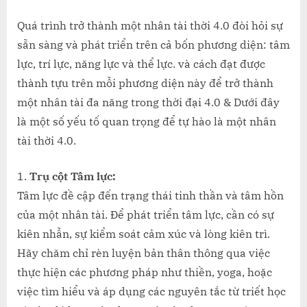
on
Những
yếu
Quá trình trở thành một nhân tài thời 4.0 đòi hỏi sự
tố
sẵn sàng và phát triển trên cả bốn phương diện: tâm
để
lực, trí lực, năng lực và thể lực. và cách đạt được
trở
thành tựu trên mỗi phương diện này để trở thành
thành
một nhân tài đa năng trong thời đại 4.0 & Dưới đây
một
nhân
là một số yếu tố quan trọng để tự hào là một nhân
tài
tài thời 4.0.
thời
4.0
Trụ cột Tâm lực:
Tâm lực đề cập đến trạng thái tinh thần và tâm hồn
của một nhân tài. Để phát triển tâm lực, cần có sự
kiên nhẫn, sự kiểm soát cảm xúc và lòng kiên trì.
Hãy chăm chỉ rèn luyện bản thân thông qua việc
thực hiện các phương pháp như thiền, yoga, hoặc
việc tìm hiểu và áp dụng các nguyên tắc từ triết học