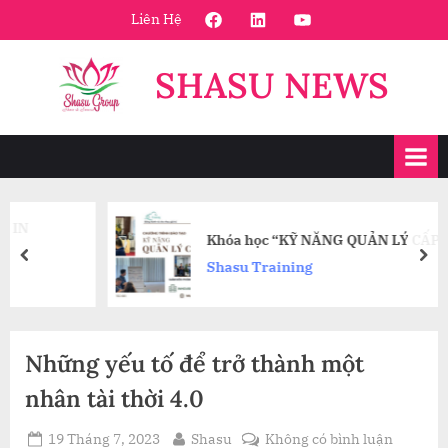
Skip
FaceBook
Linkedin
Youtube
Liên Hệ
to
content
SHASU NEWS
Khóa học “KỸ NĂNG QUẢN LÝ CẤP TRUNG”
prev
nex
Shasu Training
Những yếu tố để trở thành một
nhân tài thời 4.0
Posted
By
ở
19 Tháng 7, 2023
Shasu
Không có bình luận