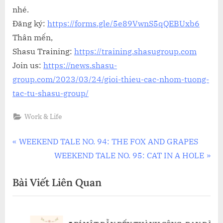
nhé.
Đăng ký:
https://forms.gle/5e89VwnS5qQEBUxb6
Thân mến,
Shasu Training:
https://training.shasugroup.com
Join us:
https://news.shasu-
group.com/2023/03/24/gioi-thieu-cac-nhom-tuong-
tac-tu-shasu-group/
Work & Life
Điều
P
WEEKEND TALE NO. 94: THE FOX AND GRAPES
r
N
WEEKEND TALE NO. 95: CAT IN A HOLE
hướng
e
e
Bài Viết Liên Quan
bài
v
x
i
t
viết
o
P