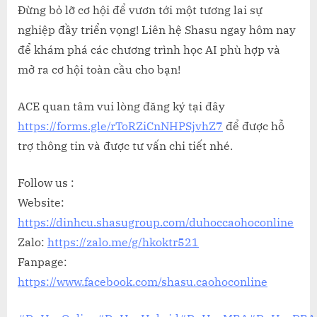
Đừng bỏ lỡ cơ hội để vươn tới một tương lai sự
nghiệp đầy triển vọng! Liên hệ Shasu ngay hôm nay
để khám phá các chương trình học AI phù hợp và
mở ra cơ hội toàn cầu cho bạn!
ACE quan tâm vui lòng đăng ký tại đây
https://forms.gle/rToRZiCnNHPSjvhZ7
để được hỗ
trợ thông tin và được tư vấn chi tiết nhé.
Follow us :
Website:
https://dinhcu.shasugroup.com/duhoccaohoconline
Zalo:
https://zalo.me/g/hkoktr521
Fanpage:
https://www.facebook.com/shasu.caohoconline