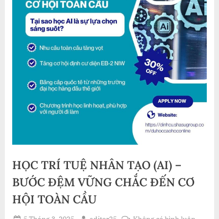
HỌC TRÍ TUỆ NHÂN TẠO (AI) –
BƯỚC ĐỆM VỮNG CHẮC ĐẾN CƠ
HỘI TOÀN CẦU
Posted
By
ở
5 Tháng 3, 2025
editor25
Không có bình luận