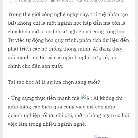
on
HỌC
TRÍ
Trong thế giới công nghệ ngày nay, Trí tuệ nhân tạo
TUỆ
(AI) không chỉ là một ngành học hấp dẫn mà còn là
NHÂN
chìa khóa mở ra cơ hội sự nghiệp vô cùng rộng lớn.
TẠO
Từ việc tự động hóa quy trình, phân tích dữ liệu đến
(AI)
phát triển các hệ thống thông minh, AI đang thay
–
BƯỚC
đổi mạnh mẽ tất cả các ngành nghề, từ y tế, tài
ĐỆM
chính cho đến sản xuất.
VỮNG
CHẮC
Tại sao học AI là sự lựa chọn sáng suốt?
ĐẾN
CƠ
• Ứng dụng thực tiễn mạnh mẽ
: AI không chỉ
HỘI
TOÀN
giúp nâng cao hiệu quả công việc mà còn giúp
CẦU
doanh nghiệp tối ưu chi phí, mở ra hàng ngàn cơ hội
việc làm trong nhiều ngành nghề.