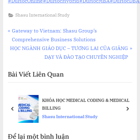
#DuHocOnline
#DuHocHybrid
#DuHocMBA
#DuHocDBA
Shasu International Study
Điều
P
Gateway to Vietnam: Shasu Group’s
r
Comprehensive Business Solutions
hướng
N
e
HỌC NGÀNH GIÁO DỤC – TƯƠNG LAI CỦA GIẢNG
bài
e
v
DẠY VÀ ĐÀO TẠO CHUYÊN NGHIỆP
x
i
viết
Bài Viết Liên Quan
t
o
P
u
o
s
ỦA
KHÓA HỌC MEDICAL CODING & MEDICAL
s
P
ỆP
BILLING
t
o
prev
next
Shasu International Study
:
s
t
Để lại một bình luận
: