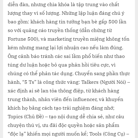
diễn đàn, nhưng chìa khóa là tập trung vào chất
lượng thay vì số lượng. Những lập luận đáng chú ý
bao gồm: khách hàng tin tưởng bạn bè gấp 500 lần
so với quảng cáo truyền thống (dẫn chứng từ
Fortune 500), và marketing truyền miệng không tốn
kém nhưng mang lại lợi nhuận cao nếu làm đúng.
Ông cảnh báo tránh các sai lầm phổ biến như thao
túng dư luận hoặc bỏ qua phản hồi tiêu cực, vì
chúng có thể phản tác dụng. Chuyển sang phần thực
hành, “5 Ts” là công thức vàng: Talkers (Người Nói) –
xác định ai sẽ lan tỏa thông điệp, từ khách hàng
trung thành, nhân viên đến influencer, và khuyến
khích họ bằng cách tạo trải nghiệm đáng nhớ;
Topics (Chủ Đề) – tạo nội dung dễ chia sẻ, như câu
chuyện thú vị, ưu đãi độc quyền hoặc sản phẩm
“độc lạ” khiến mọi người muốn kể; Tools (Công Cụ) –