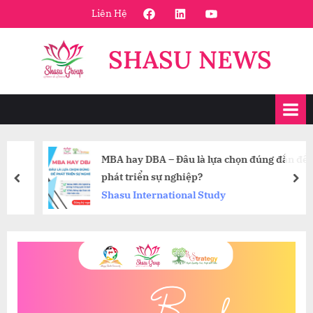
Skip
FaceBook
Linkedin
Youtube
Liên Hệ
to
content
SHASU NEWS
MBA hay DBA – Đâu là lựa chọn đúng đắn để
phát triển sự nghiệp?
prev
nex
Shasu International Study