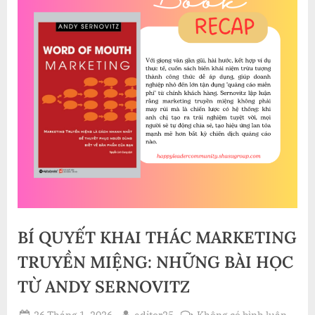
BÍ QUYẾT KHAI THÁC MARKETING
TRUYỀN MIỆNG: NHỮNG BÀI HỌC
TỪ ANDY SERNOVITZ
Posted
By
ở
26 Tháng 1, 2026
editor25
Không có bình luận