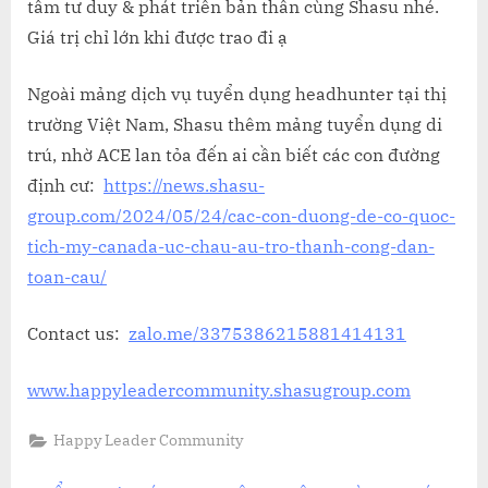
tầm tư duy & phát triển bản thân cùng Shasu nhé.
Giá trị chỉ lớn khi được trao đi ạ
Ngoài mảng dịch vụ tuyển dụng headhunter tại thị
trường Việt Nam, Shasu thêm mảng tuyển dụng di
trú, nhờ ACE lan tỏa đến ai cần biết các con đường
định cư:
https://news.shasu-
group.com/2024/05/24/cac-con-duong-de-co-quoc-
tich-my-canada-uc-chau-au-tro-thanh-cong-dan-
toan-cau/
Contact us:
zalo.me/3375386215881414131
www.happyleadercommunity.shasugroup.com
Happy Leader Community