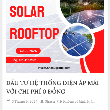
ĐẦU TƯ HỆ THỐNG ĐIỆN ÁP MÁI
VỚI CHI PHÍ 0 ĐỒNG
Posted
By
ở
3 Tháng 5, 2024
Shasu
Không có bình luận
on
ĐẦU