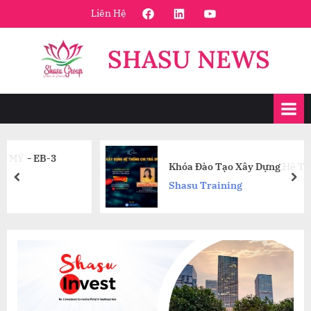
Skip
FaceBook
Linkedin
Youtube
Liên Hệ
to
content
SHASU NEWS
Khóa Đào Tạo Xây Dựng Hệ Thống Chi Trả 
prev
nex
Shasu Training