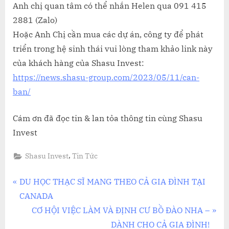
Anh chị quan tâm có thể nhắn Helen qua 091 415
2881 (Zalo)
Hoặc Anh Chị cần mua các dự án, công ty để phát
triển trong hệ sinh thái vui lòng tham khảo link này
của khách hàng của Shasu Invest:
https://news.shasu-group.com/2023/05/11/can-
ban/
Cám ơn đã đọc tin & lan tỏa thông tin cùng Shasu
Invest
,
Shasu Invest
Tin Tức
Điều
P
DU HỌC THẠC SĨ MANG THEO CẢ GIA ĐÌNH TẠI
r
CANADA
hướng
e
N
CƠ HỘI VIỆC LÀM VÀ ĐỊNH CƯ BỒ ĐÀO NHA –
bài
v
e
DÀNH CHO CẢ GIA ĐÌNH!