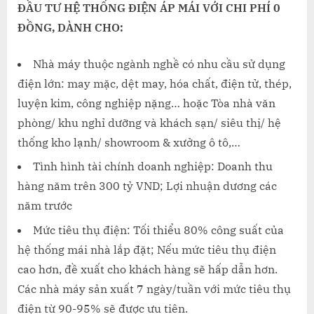
TƯ
ĐẦU TƯ HỆ THỐNG ĐIỆN ÁP MÁI VỚI CHI PHÍ 0
HỆ
ĐỒNG, DÀNH CHO:
THỐNG
ĐIỆN
Nhà máy thuộc ngành nghề có nhu cầu sử dụng
ÁP
điện lớn: may mặc, dệt may, hóa chất, điện tử, thép,
MÁI
luyện kim, công nghiệp nặng… hoặc Tòa nhà văn
VỚI
CHI
phòng/ khu nghỉ dưỡng và khách sạn/ siêu thị/ hệ
PHÍ
thống kho lạnh/ showroom & xưởng ô tô,…
0
Tình hình tài chính doanh nghiệp: Doanh thu
ĐỒNG
hàng năm trên 300 tỷ VND; Lợi nhuận dương các
năm trước
Mức tiêu thụ điện: Tối thiểu 80% công suất của
hệ thống mái nhà lắp đặt; Nếu mức tiêu thụ điện
cao hơn, đề xuất cho khách hàng sẽ hấp dẫn hơn.
Các nhà máy sản xuất 7 ngày/tuần với mức tiêu thụ
điện từ 90-95% sẽ được ưu tiên.