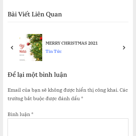
i
x
viết
Bài Viết Liên Quan
o
t
u
P
s
o
ốt
P
s
MERRY CHRISTMAS 2021
o
t
prev
next
Tin Tức
s
:
t
Để lại một bình luận
:
Email của bạn sẽ không được hiển thị công khai.
Các
trường bắt buộc được đánh dấu
*
Bình luận
*