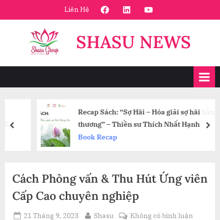
Skip
FaceBook
Linkedin
Youtube
Liên Hệ
to
content
SHASU NEWS
Recap Sách: “Sợ Hãi – Hóa giải sợ hãi bằng tình
thương” – Thiền sư Thích Nhất Hạnh
prev
nex
Book Recap
Cách Phỏng vấn & Thu Hút Ứng viên
Cấp Cao chuyên nghiệp
Posted
By
ở
21 Tháng 9, 2023
Shasu
Không có bình luận