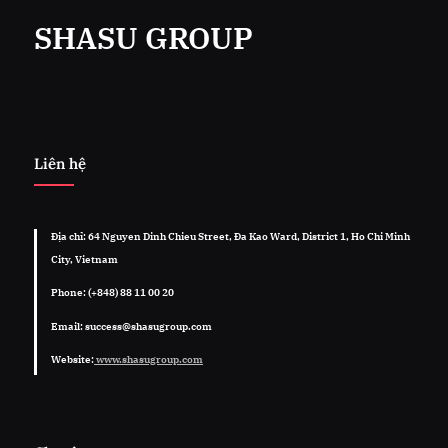
SHASU GROUP
Liên hệ
Địa chỉ: 64 Nguyen Dinh Chieu Street, Đa Kao Ward, District 1, Ho Chi Minh
City, Vietnam
Phone: (+848) 88 11 00 20
Email: success@shasugroup.com
Website:
www.shasugroup.com