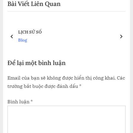
Bài Viết Liên Quan
bài
v
x
i
t
viết
o
P
ÀNH
u
o
LỊCH SỬ SỐ
s
s
prev
next
Blog
P
t
o
:
Để lại một bình luận
s
t
Email của bạn sẽ không được hiển thị công khai.
Các
:
trường bắt buộc được đánh dấu
*
Bình luận
*