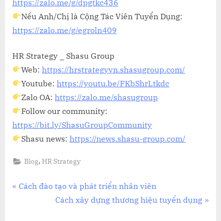
https://zalo.me/g/dpgtkc436
Nếu Anh/Chị là Cộng Tác Viên Tuyển Dụng:
https://zalo.me/g/egroln409
HR Strategy _ Shasu Group
Web:
https://hrstrategyvn.shasugroup.com/
Youtube:
https://youtu.be/FKbShrLtkdc
Zalo OA:
https://zalo.me/shasugroup
Follow our community:
https://bit.ly/ShasuGroupCommunity
Shasu news:
https://news.shasu-group.com/
,
Blog
HR Strategy
Điều
P
Cách đào tạo và phát triển nhân viên
r
N
Cách xây dựng thương hiệu tuyển dụng
hướng
e
e