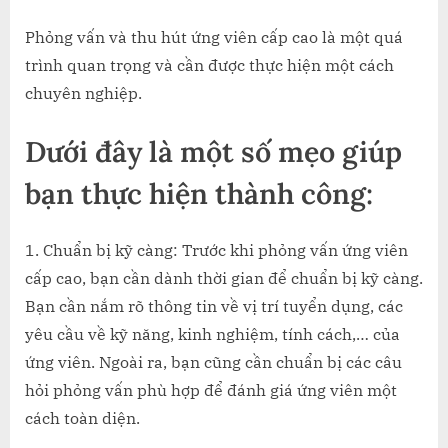
on
Cách
Phỏng
Phỏng vấn và thu hút ứng viên cấp cao là một quá
vấn
trình quan trọng và cần được thực hiện một cách
&
chuyên nghiệp.
Thu
Hút
Dưới đây là một số mẹo giúp
Ứng
viên
bạn thực hiện thành công:
Cấp
Cao
chuyên
1. Chuẩn bị kỹ càng: Trước khi phỏng vấn ứng viên
nghiệp
cấp cao, bạn cần dành thời gian để chuẩn bị kỹ càng.
Bạn cần nắm rõ thông tin về vị trí tuyển dụng, các
yêu cầu về kỹ năng, kinh nghiệm, tính cách,… của
ứng viên. Ngoài ra, bạn cũng cần chuẩn bị các câu
hỏi phỏng vấn phù hợp để đánh giá ứng viên một
cách toàn diện.