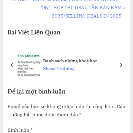
hướng
e
N
TỔNG HỢP CÁC DEAL CẦN BÁN NĂM
bài
v
e
2025/SELLING DEALS IN 2025
i
x
viết
Bài Viết Liên Quan
o
t
u
P
s
o
P
s
Danh sách những khoá học
o
t
prev
next
Shasu Training
s
:
t
Để lại một bình luận
:
Email của bạn sẽ không được hiển thị công khai.
Các
trường bắt buộc được đánh dấu
*
Bình luận
*