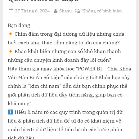
Posted
By
ở
27 Tháng 6, 2024
Shasu
Không có bình luận
on
Thông
Bạn đang
Báo
Chìm đắm trong đại dương dữ liệu nhưng chưa
Khai
biết cách khai thác tiềm năng to lớn của chúng?
Giảng
Khao khát biến những con số khô khan thành
Khóa
những câu chuyện kinh doanh đầy lôi cuốn?
Học
Hãy tham gia ngay khóa học “POWER BI – Chìa Khóa
“POWE
Vén Màn Bí Ẩn Số Liệu” của chúng tôi! Khóa học này
BI
chính là “kim chi nam” dẫn dắt bạn chinh phục thế
–
giới phân tích dữ liệu đầy tiềm năng, giúp bạn có
PHÂN
khả năng:
TÍCH
VÀ
Hiểu & nắm rõ các quy trình trong quản trị dữ
TRỰC
liệu & phân tích dữ liệu để từ đó có khái niệm về
QUAN
quản lý cơ sở dữ liệu để tiến hành các bước phân
HÓA
tích dữ liệu.
DỮ