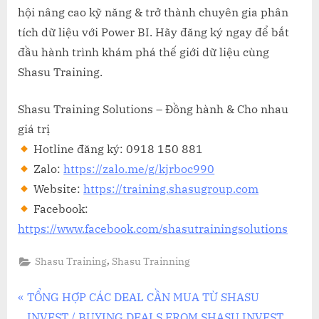
hội nâng cao kỹ năng & trở thành chuyên gia phân
tích dữ liệu với Power BI. Hãy đăng ký ngay để bắt
đầu hành trình khám phá thế giới dữ liệu cùng
Shasu Training.
Shasu Training Solutions – Đồng hành & Cho nhau
giá trị
Hotline đăng ký: 0918 150 881
Zalo:
https://zalo.me/g/kjrboc990
Website:
https://training.shasugroup.com
Facebook:
https://www.facebook.com/shasutrainingsolutions
,
Shasu Training
Shasu Trainning
Điều
P
TỔNG HỢP CÁC DEAL CẦN MUA TỪ SHASU
r
INVEST / BUYING DEALS FROM SHASU INVEST