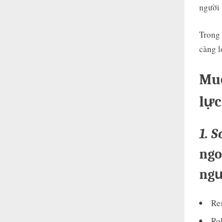
người 
Trong 
càng l
Muố
lực
1. 
ngo
ngư
Res
Rol