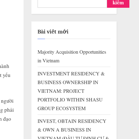
kiếm
Bài viết mới
Majority Acquisition Opportunities
in Vietnam
 hành
INVESTMENT RESIDENCY &
t yếu
BUSINESS OWNERSHIP IN
VIETNAM: PROJECT
PORTFOLIO WITHIN SHASU
 người
GROUP ECOSYSTEM
ng phải
nh đạo
INVEST, OBTAIN RESIDENCY
& OWN A BUSINESS IN
VIETNAM (ĐẦU TƯ ĐỊNH CƯ &