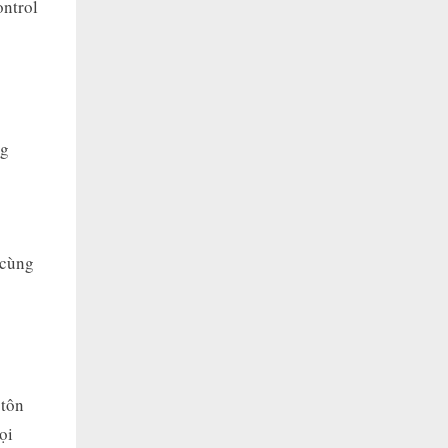
ontrol
ng
 cùng
 tôn
ọi