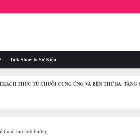
oggle
Talk Show & Sự Kiện
ub-
enu
0 THÁCH THỨC TỪ CHUỖI CUNG ỨNG VÀ BÊN THỨ BA. TĂ