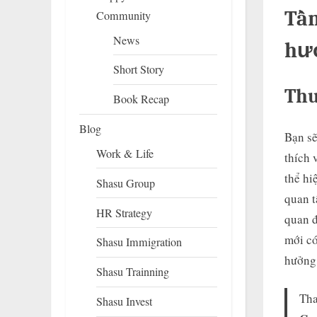
Tầm
Community
News
hưở
Short Story
Thu
Book Recap
Blog
Bạn sẽ
Work & Life
thích 
thể hi
Shasu Group
quan t
HR Strategy
quan đ
mới có
Shasu Immigration
hưởng 
Shasu Trainning
Th
Shasu Invest