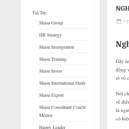
NG
Tin Tức
Pos
3 T
Shasu Group
on
HR Strategy
Ngh
Shasu Immigration
Shasu Training
Gây ản
động v
Shasu Invest
To
tố vô 
su
Shasu International Study
m
Nói ch
Shasu Export
về điề
Shasu Consultant/ Coach/
là ngư
Mentor
có hiệ
Happy Leader