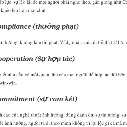
p lực, sự lèo lái để mọi người phải nghe theo, gần giống như C
khéo léo hơn một chút
Compliance (thưởng phạt)
ì thưởng, không làm thì phạt. Ví dụ nhân viên đi trễ thì trừ lươ
Cooperation (Sự hợp tác)
iết nhu cầu và mối quan tâm của mọi người để hợp tác đôi bên
 win-win.
Commitment (sự cam kết)
h cao của nghệ thuật ảnh hưởng, dùng danh dự, sự tin tưởng, sự
để ảnh hưởng, người ta đi theo mình không vì lợi lộc gì cả mà m