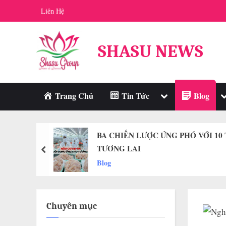
Skip
Liên Hệ
to
content
SHASU NEWS
Toggle
T
Trang Chủ
Tin Tức
Blog
sub-
s
menu
m
BA CHIẾN LƯỢC ỨNG PHÓ VỚI 1
TƯƠNG LAI
prev
Blog
Chuyên mục