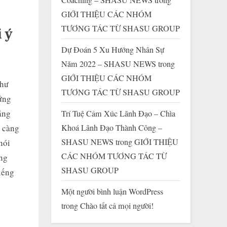
GIỚI THIỆU CÁC NHÓM
TƯƠNG TÁC TỪ SHASU GROUP
 ý
Dự Đoán 5 Xu Hướng Nhân Sự
Năm 2022 – SHASU NEWS
trong
GIỚI THIỆU CÁC NHÓM
như
TƯƠNG TÁC TỪ SHASU GROUP
ứng
ăng
Trí Tuệ Cảm Xúc Lãnh Đạo – Chìa
Khoá Lãnh Đạo Thành Công –
c càng
SHASU NEWS
trong
GIỚI THIỆU
nói
CÁC NHÓM TƯƠNG TÁC TỪ
ăng
SHASU GROUP
iếng
Một người bình luận WordPress
trong
Chào tất cả mọi người!