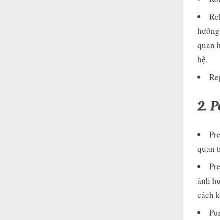
Rel
hưởng 
quan h
hệ.
Rep
2. 
Pre
quan 
Pre
ảnh hư
cách k
Pur