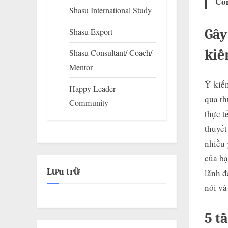
Co
Shasu International Study
Gây
Shasu Export
kiế
Shasu Consultant/ Coach/
Mentor
Ý kiến
Happy Leader
qua th
Community
thực t
thuyết
nhiều 
của bạ
Lưu trữ
lãnh đ
nói và
5 t