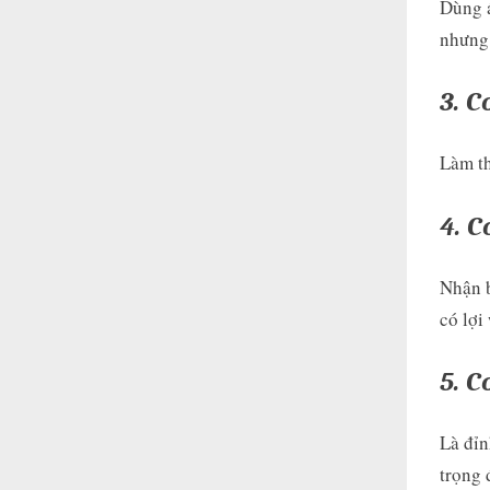
Dùng á
nhưng 
3. 
Làm th
4. 
Nhận b
có lợi
5. 
Là đỉn
trọng 