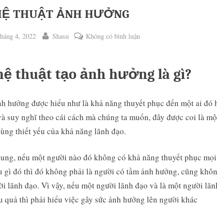
HỆ THUẬT ẢNH HƯỞNG
ted
By
ở
háng 4, 2022
Shasu
Không có bình luận
NGHỆ
THUẬT
ệ thuật tạo ảnh hưởng là gì?
ẢNH
HƯỞNG
h hưởng được hiểu như là khả năng thuyết phục đến một ai đó
à suy nghĩ theo cái cách mà chúng ta muốn, đây được coi là mộ
ggle
cùng thiết yếu của khả năng lãnh đạo.
b-
enu
ung, nếu một người nào đó không có khả năng thuyết phục mọi
u gì đó thì đó không phải là người có tầm ảnh hưởng, cũng khô
ời lãnh đạo. Vì vậy, nếu một người lãnh đạo và là một người lã
u quả thì phải hiểu việc gây sức ảnh hưởng lên người khác