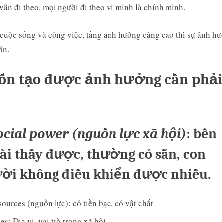
vẫn đi theo, mọi người đi theo vì mình là chính mình.
cuộc sống và công việc, tầng ảnh hưởng càng cao thì sự ảnh h
ớn.
n tạo được ảnh hưởng cần phải
Social power (nguồn lực xã hội)
: bên
ài thấy được, thường có sẵn, con
ời không điều khiển được nhiều.
ources (nguồn lực): có tiền bạc, có vật chất
es: Địa vị, vai trò trong xã hội.