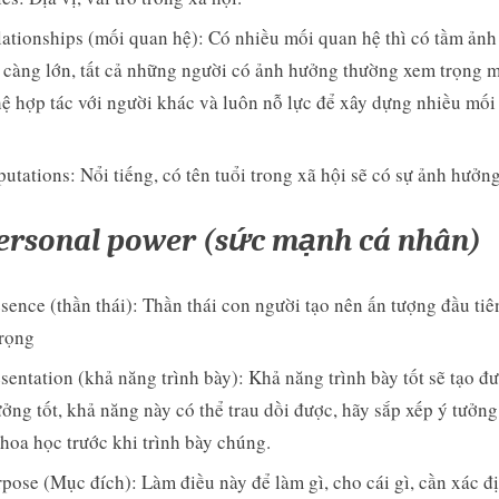
ationships (mối quan hệ): Có nhiều mối quan hệ thì có tầm ảnh
càng lớn, tất cả những người có ảnh hưởng thường xem trọng 
ệ hợp tác với người khác và luôn nỗ lực để xây dựng nhiều mối
utations: Nổi tiếng, có tên tuổi trong xã hội sẽ có sự ảnh hưởng
Personal power (sức mạnh cá nhân)
sence (thần thái): Thần thái con người tạo nên ấn tượng đầu tiên
trọng
sentation (khả năng trình bày): Khả năng trình bày tốt sẽ tạo đ
ởng tốt, khả năng này có thể trau dồi được, hãy sắp xếp ý tưởn
hoa học trước khi trình bày chúng.
pose (Mục đích): Làm điều này để làm gì, cho cái gì, cần xác đ