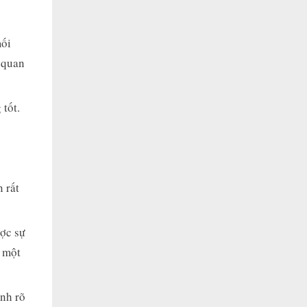
mối
 quan
 tốt.
 rất
ược sự
g một
ịnh rõ