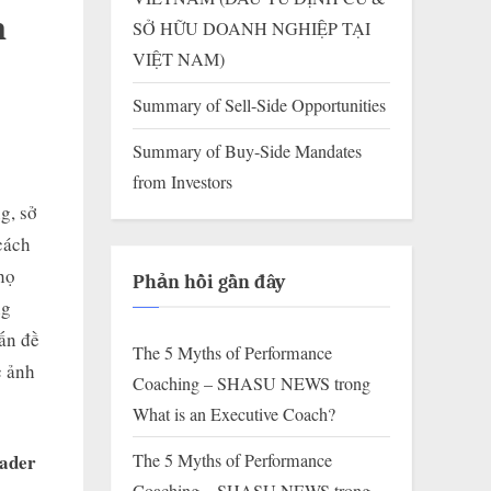
h
SỞ HỮU DOANH NGHIỆP TẠI
VIỆT NAM)
Summary of Sell-Side Opportunities
Summary of Buy-Side Mandates
from Investors
g, sở
cách
họ
Phản hồi gần đây
ng
ấn đề
The 5 Myths of Performance
c ảnh
Coaching – SHASU NEWS
trong
What is an Executive Coach?
The 5 Myths of Performance
ader
Coaching – SHASU NEWS
trong