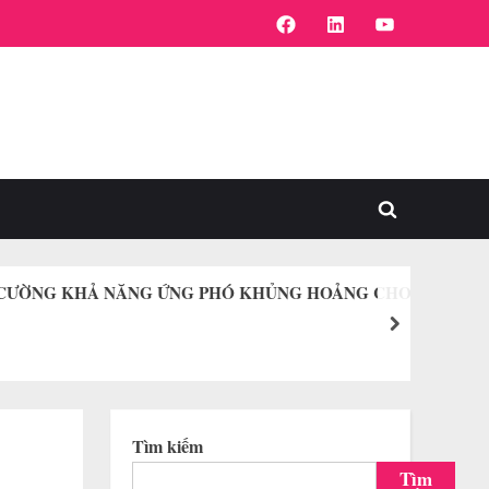
FaceBook
Linkedin
Youtube
Toggle
search
form
NG CƯỜNG KHẢ NĂNG ỨNG PHÓ KHỦNG HOẢNG CHO
next
Tìm kiếm
Tìm