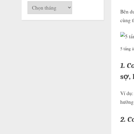
Lưu
Bên dư
trữ
cùng t
5 tẩng 
1. C
sợ,
Ví dụ:
hưởng 
2. C