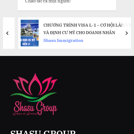
Chào tất cả mọi người!
CHƯƠNG TRÌNH VISA L-1 – CƠ HỘI LÀM VIỆC
VÀ ĐỊNH CƯ MỸ CHO DOANH NHÂN
prev
nex
Shasu Immigration
SHASU GROUP