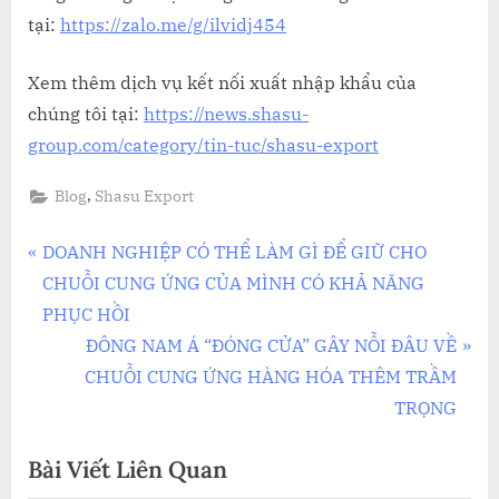
tại:
https://zalo.me/g/ilvidj454
Xem thêm dịch vụ kết nối xuất nhập khẩu của
chúng tôi tại:
https://news.shasu-
group.com/category/tin-tuc/shasu-export
,
Blog
Shasu Export
Điều
P
DOANH NGHIỆP CÓ THỂ LÀM GÌ ĐỂ GIỮ CHO
r
CHUỖI CUNG ỨNG CỦA MÌNH CÓ KHẢ NĂNG
hướng
e
PHỤC HỒI
bài
v
N
ĐÔNG NAM Á “ĐÓNG CỬA” GÂY NỖI ĐÂU VỀ
i
e
CHUỖI CUNG ỨNG HÀNG HÓA THÊM TRẦM
viết
o
x
TRỌNG
u
t
Bài Viết Liên Quan
s
P