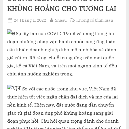
KHỦNG HOẢNG CHO TƯƠNG LAI
Posted
By
ở
24 Tháng 1, 2022
Shasu
Không có bình luận
on
BA
CHIẾN
Sự lây lan của COVID-19 đã và đang làm gián
LƯỢC
đoạn phương pháp vận hành chuỗi cung ứng toàn
ỨNG
cầu khiến doanh nghiệp khó mô hình hóa và đánh
PHÓ
giá rủi ro. Rõ ràng, chuỗi cung ứng trên mọi quốc
VỚI
gia, kể cả Việt Nam, và trên mọi ngành kinh tế đều
10
THÁCH
chịu ảnh hưởng nghiêm trọng.
THỨC
TỪ
So với các nước trong khu vực, Việt Nam đã
CHUỖI
thực hiện tốt việc ngăn chặn đại dịch và mở cửa lại
CUNG
nền kinh tế. Hiện nay, đất nước đang dần chuyển
ỨNG
VÀ
giao từ giai đoạn ứng phó khủng hoảng sang giai
BÊN
đoạn phục hồi. Câu hỏi quan trọng dành cho doanh
THỨ