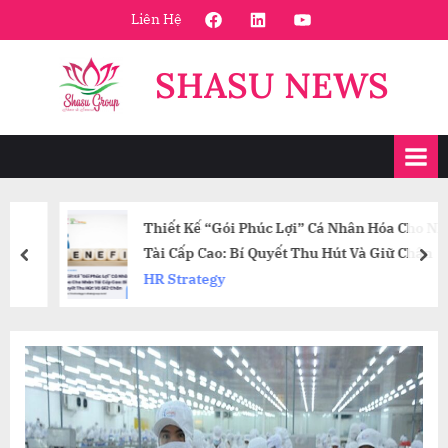
Skip
FaceBook
Linkedin
Youtube
Liên Hệ
to
content
SHASU NEWS
Thiết Kế “Gói Phúc Lợi” Cá Nhân Hóa Cho Nhân
Tài Cấp Cao: Bí Quyết Thu Hút Và Giữ Chân
prev
nex
HR Strategy