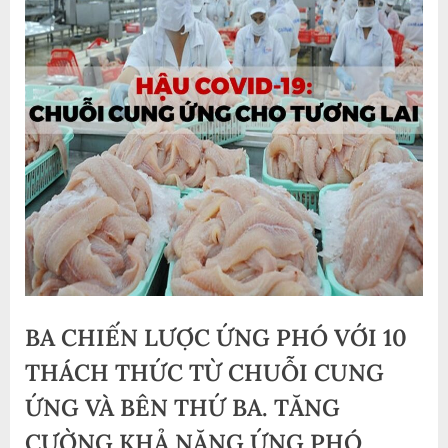
BA CHIẾN LƯỢC ỨNG PHÓ VỚI 10
THÁCH THỨC TỪ CHUỖI CUNG
ỨNG VÀ BÊN THỨ BA. TĂNG
CƯỜNG KHẢ NĂNG ỨNG PHÓ