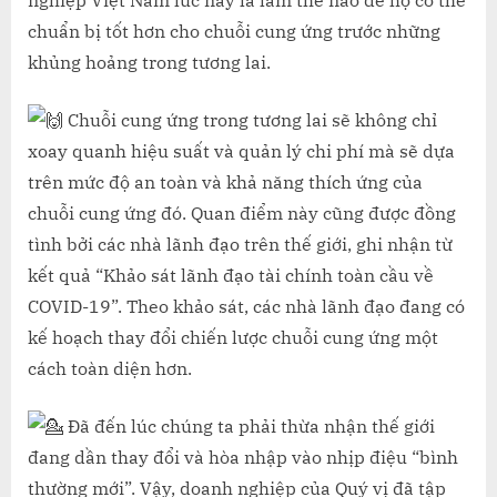
nghiệp Việt Nam lúc này là làm thế nào để họ có thể
BA.
chuẩn bị tốt hơn cho chuỗi cung ứng trước những
TĂNG
khủng hoảng trong tương lai.
CƯỜNG
KHẢ
NĂNG
Chuỗi cung ứng trong tương lai sẽ không chỉ
ỨNG
xoay quanh hiệu suất và quản lý chi phí mà sẽ dựa
PHÓ
trên mức độ an toàn và khả năng thích ứng của
KHỦNG
chuỗi cung ứng đó. Quan điểm này cũng được đồng
HOẢNG
CHO
tình bởi các nhà lãnh đạo trên thế giới, ghi nhận từ
TƯƠNG
kết quả “Khảo sát lãnh đạo tài chính toàn cầu về
LAI
COVID-19”. Theo khảo sát, các nhà lãnh đạo đang có
kế hoạch thay đổi chiến lược chuỗi cung ứng một
cách toàn diện hơn.
Đã đến lúc chúng ta phải thừa nhận thế giới
đang dần thay đổi và hòa nhập vào nhịp điệu “bình
thường mới”. Vậy, doanh nghiệp của Quý vị đã tập