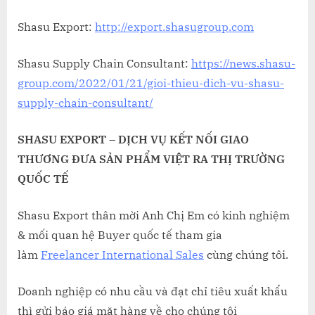
Shasu Export:
http://export.shasugroup.com
Shasu Supply Chain Consultant:
https://news.shasu-
group.com/2022/01/21/gioi-thieu-dich-vu-shasu-
supply-chain-consultant/
SHASU EXPORT – DỊCH VỤ KẾT NỐI GIAO
THƯƠNG ĐƯA SẢN PHẨM VIỆT RA THỊ TRƯỜNG
QUỐC TẾ
Shasu Export thân mời Anh Chị Em có kinh nghiệm
& mối quan hệ Buyer quốc tế tham gia
làm
Freelancer International Sales
cùng chúng tôi.
Doanh nghiệp có nhu cầu và đạt chỉ tiêu xuất khẩu
thì gửi báo giá mặt hàng về cho chúng tôi