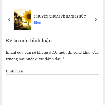
P
o
o
s
CON
s
t
3 HUYỀN THOẠI VỀ HẠNH PHÚC
t
:
prev
next
Blog
:
Để lại một bình luận
Email của bạn sẽ không được hiển thị công khai.
Các
trường bắt buộc được đánh dấu
*
Bình luận
*