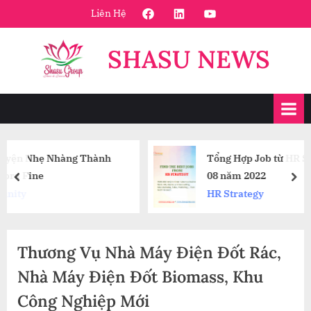
Skip
FaceBook
Linkedin
Youtube
Liên Hệ
to
content
SHASU NEWS
Thành
Tổng Hợp Job từ HR Strategy – Tuần 2 T
08 năm 2022
prev
nex
HR Strategy
Thương Vụ Nhà Máy Điện Đốt Rác,
Nhà Máy Điện Đốt Biomass, Khu
Công Nghiệp Mới