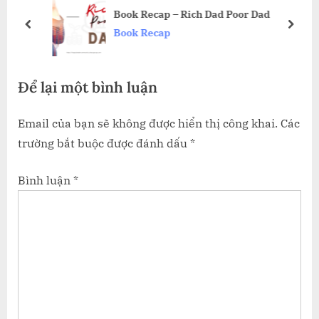
s
o
Book Recap – Rich Dad Poor Dad
P
s
prev
next
Book Recap
o
t
s
:
Để lại một bình luận
t
:
Email của bạn sẽ không được hiển thị công khai.
Các
trường bắt buộc được đánh dấu
*
Bình luận
*