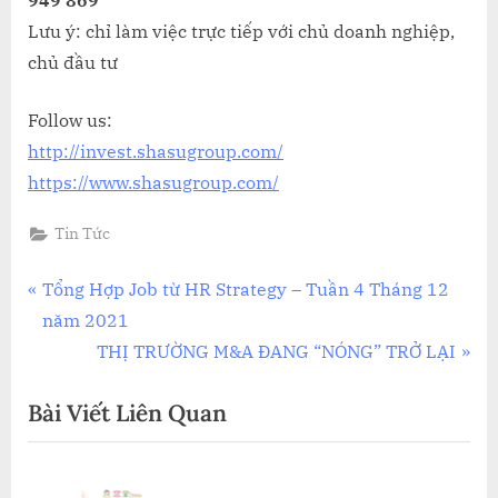
949 869
Lưu ý: chỉ làm việc trực tiếp với chủ doanh nghiệp,
chủ đầu tư
Follow us:
http://invest.shasugroup.com/
https://www.shasugroup.com/
Tin Tức
Điều
P
Tổng Hợp Job từ HR Strategy – Tuần 4 Tháng 12
r
năm 2021
hướng
e
N
THỊ TRƯỜNG M&A ĐANG “NÓNG” TRỞ LẠI
bài
v
e
Bài Viết Liên Quan
i
x
viết
o
t
u
P