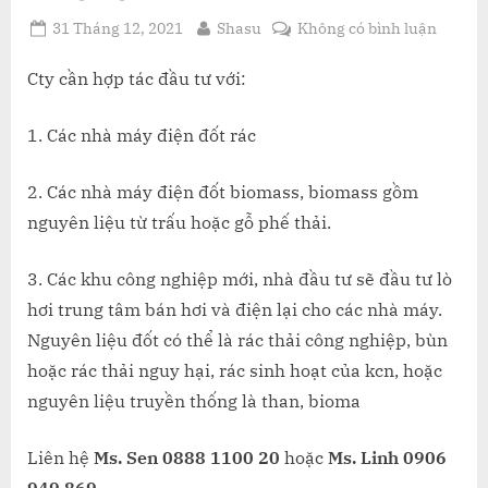
Posted
By
ở
31 Tháng 12, 2021
Shasu
Không có bình luận
on
Thươn
Vụ
Cty cần hợp tác đầu tư với:
Nhà
Máy
1. Các nhà máy điện đốt rác
Điện
Đốt
2. Các nhà máy điện đốt biomass, biomass gồm
Rác,
nguyên liệu từ trấu hoặc gỗ phế thải.
Nhà
Máy
Điện
3. Các khu công nghiệp mới, nhà đầu tư sẽ đầu tư lò
Đốt
hơi trung tâm bán hơi và điện lại cho các nhà máy.
Biomas
Nguyên liệu đốt có thể là rác thải công nghiệp, bùn
Khu
hoặc rác thải nguy hại, rác sinh hoạt của kcn, hoặc
Công
nguyên liệu truyền thống là than, bioma
Nghiệ
Mới
Liên hệ
Ms. Sen 0888 1100 20
hoặc
Ms. Linh 0906