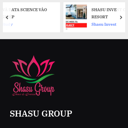
 VÀO
SHASU INVEST CẦN MUA HOTEL VÀ
RESORT
prev
nex
Shasu Invest
SHASU GROUP