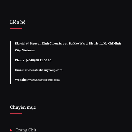
Liên hệ
Địa chỉ: 64 Nguyen Dinh Chieu Street, Đa Kao Ward, District 1, Ho Chi Minh
City, Vietnam
Phone: (+848) 88 11 00 20
Email: success@shasugroup.com
Website:
www.shasugroup.com
Chuyên mục
Trang Chủ