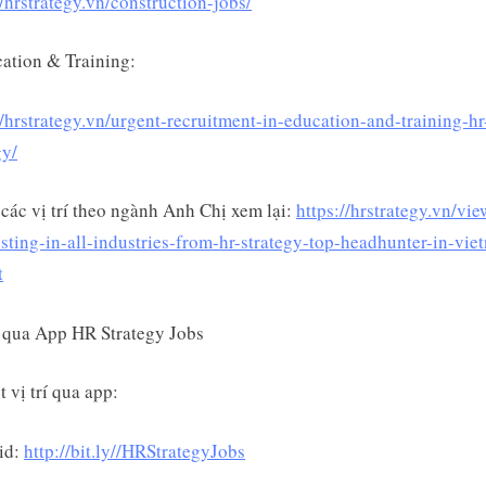
//hrstrategy.vn/construction-jobs/
ation & Training:
//hrstrategy.vn/urgent-recruitment-in-education-and-training-hr
gy/
 các vị trí theo ngành Anh Chị xem lại:
https://hrstrategy.vn/vie
sting-in-all-industries-from-hr-strategy-top-headhunter-in-vie
t
 qua App HR Strategy Jobs
t vị trí qua app:
id:
http://bit.ly//HRStrategyJobs