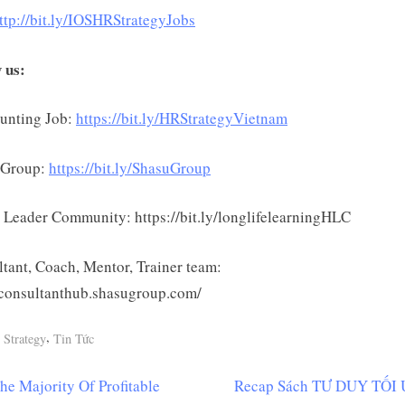
ttp://bit.ly/IOSHRStrategyJobs
 us:
unting Job:
https://bit.ly/HRStrategyVietnam
 Group:
https://bit.ly/ShasuGroup
Leader Community: https://bit.ly/longlifelearningHLC
tant, Coach, Mentor, Trainer team:
/consultanthub.shasugroup.com/
,
Strategy
Tin Tức
N
he Majority Of Profitable
Recap Sách TƯ DUY TỐI 
ều