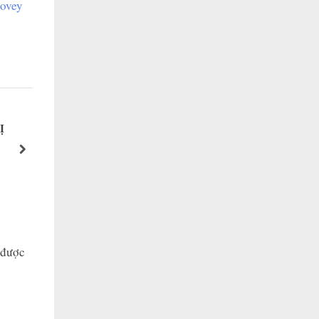
ovey
Ị
Mời Bạn Trở Thành Giảng Viên Gieo Hạt 
Community
next
Happy Leader Community
 được