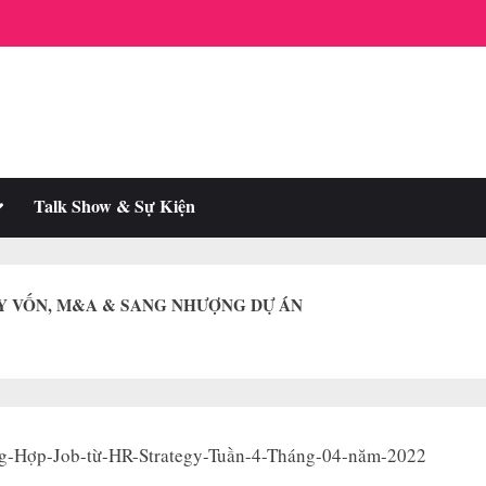
oggle
Talk Show & Sự Kiện
ub-
enu
Y VỐN, M&A & SANG NHƯỢNG DỰ ÁN