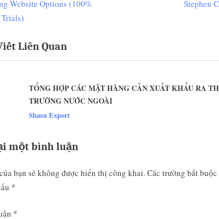
e
ng Website Options (100%
Stephen C
ớng
x
 Trials)
t
Viết Liên Quan
P
t
o
s
TỔNG HỢP CÁC MẶT HÀNG CẦN XUẤT KHẨU RA TH
t
TRƯỜNG NƯỚC NGOÀI
:
v
Shasu Export
ại một bình luận
của bạn sẽ không được hiển thị công khai.
Các trường bắt buộc
dấu
*
luận
*