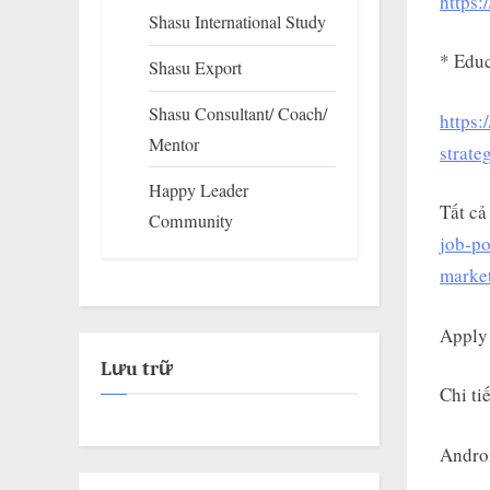
https:
Shasu International Study
* Educ
Shasu Export
Shasu Consultant/ Coach/
https:
Mentor
strate
Happy Leader
Tất cả
Community
job-po
marke
Apply
Lưu trữ
Chi tiế
Andro