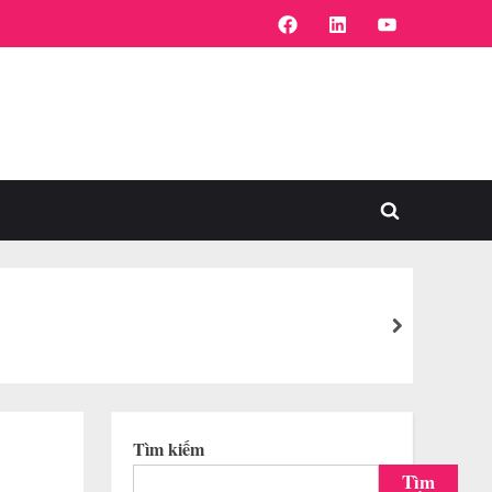
FaceBook
Linkedin
Youtube
Toggle
search
form
next
Tìm kiếm
Tìm