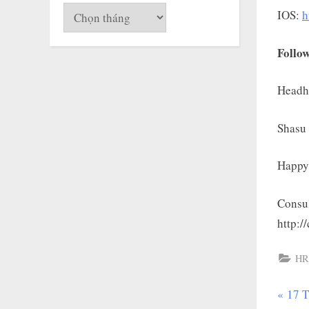
Lưu
IOS:
h
trữ
Follow
Headh
Shasu
Happy 
Consul
http:/
HR 
P
17 T
Đi