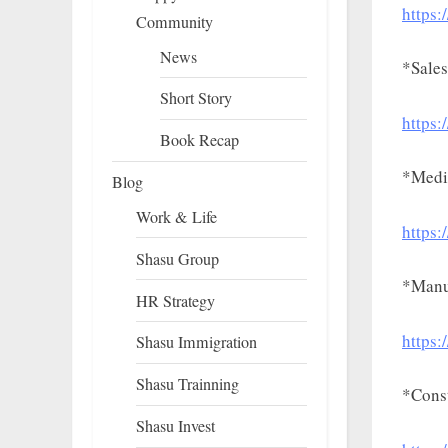
https:
Community
News
*Sales
Short Story
https:
Book Recap
*Medi
Blog
Work & Life
https:
Shasu Group
*Manu
HR Strategy
https:
Shasu Immigration
Shasu Trainning
*Const
Shasu Invest