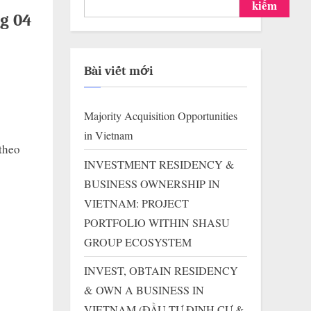
kiếm
g 04
Bài viết mới
Majority Acquisition Opportunities
in Vietnam
theo
INVESTMENT RESIDENCY &
BUSINESS OWNERSHIP IN
VIETNAM: PROJECT
PORTFOLIO WITHIN SHASU
GROUP ECOSYSTEM
INVEST, OBTAIN RESIDENCY
& OWN A BUSINESS IN
VIETNAM (ĐẦU TƯ ĐỊNH CƯ &