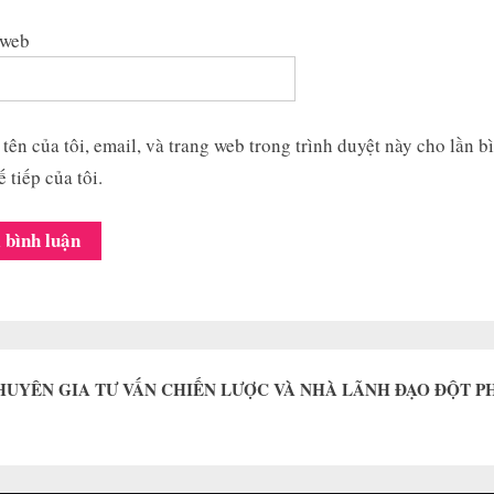
 web
tên của tôi, email, và trang web trong trình duyệt này cho lần b
ế tiếp của tôi.
HUYÊN GIA TƯ VẤN CHIẾN LƯỢC VÀ NHÀ LÃNH ĐẠO ĐỘT P