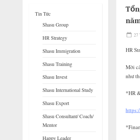
Tổn
Tin Tức
năm
Shasu Group
Pos
27 
HR Strategy
on
HR St
Shasu Immigration
Shasu Training
Mời cả
như th
Shasu Invest
To
su
Shasu International Study
m
*HR &
Shasu Export
https:
Shasu Consultant/ Coach/
Mentor
*Fina
Happy Leader