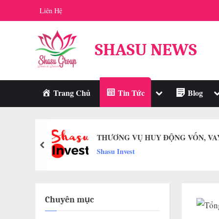
Skip
Liên Hệ
to
content
SHASU NEWS
Toggle
T
Trang Chủ
Tin Tức
Blog
sub-
s
menu
m
THƯƠNG VỤ HUY ĐỘNG VỐN, VA
prev
Shasu Invest
Chuyên mục