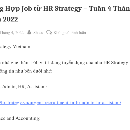
g Hợp Job từ HR Strategy – Tuần 4 Thán
 2022
ted
By
ở
Tháng 4, 2022
Shasu
Không có bình luận
Tổng
rategy Vietnam
Hợp
Job
từ
 nhà ghé thăm 160 vị trí đang tuyển dụng của nhà HR Strategy 
HR
ông tin như bên dưới nhé:
ggle
Strategy
b-
–
enu
 Admin, HR, Assistant:
Tuần
4
//hrstrategy.vn/urgent-recruitment-in-hr-admin-hr-assistant/
Tháng
04
nce and Accounting:
năm
2022