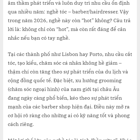
âm thầm phát triển và luôn duy trì nhu cầu ổn định
CÓ
CÒN
qua nhiều năm: nghề tóc – barber/hairdresser. Vậy
“HOT”?
trong năm 2026, nghề này còn “hot” không? Câu trả
lời là: không chỉ còn “hot”, mà còn rất đáng để cân
nhắc nếu bạn có tay nghề.
Tại các thành phố như Lisbon hay Porto, nhu cầu cắt
tóc, tạo kiểu, chăm sóc cá nhân không hề giảm –
thậm chí còn tăng theo sự phát triển của du lịch và
cộng đồng quốc tế. Đặc biệt, xu hướng grooming
(chăm sóc ngoại hình) của nam giới tại châu Âu
đang ngày càng phổ biến, kéo theo sự phát triển
mạnh của các barber shop hiện đại. Điều này mở ra
cơ hội rõ ràng cho những ai có kỹ năng tốt và phong
cách riêng.