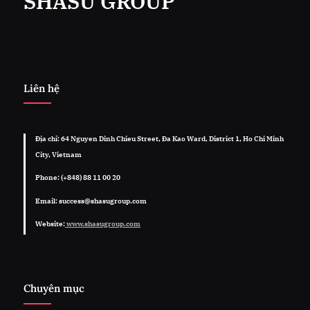
SHASU GROUP
Liên hệ
Địa chỉ: 64 Nguyen Dinh Chieu Street, Đa Kao Ward, District 1, Ho Chi Minh
City, Vietnam
Phone: (+848) 88 11 00 20
Email: success@shasugroup.com
Website:
www.shasugroup.com
Chuyên mục