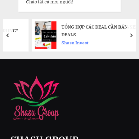
Chào tất cả mọi người!
TỔNG HỢP CÁC DEAL CẦN BÁN/SELLING
DEALS
prev
nex
Shasu Invest