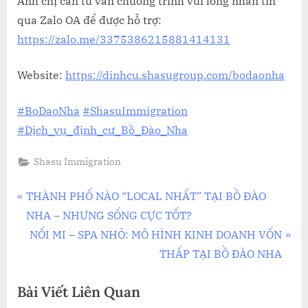
Anh chị cần tư vấn chương trình vui lòng nhắn tin
qua Zalo OA để được hỗ trợ:
https://zalo.me/3375386215881414131
Website:
https://dinhcu.shasugroup.com/bodaonha
#BoDaoNha
#ShasuImmigration
#Dịch_vụ_định_cư_Bồ_Đào_Nha
Shasu Immigration
Điều
P
THÀNH PHỐ NÀO “LOCAL NHẤT” TẠI BỒ ĐÀO
r
NHA – NHƯNG SỐNG CỰC TỐT?
hướng
e
N
NỐI MI – SPA NHỎ: MÔ HÌNH KINH DOANH VỐN
bài
v
e
THẤP TẠI BỒ ĐÀO NHA
i
x
viết
Bài Viết Liên Quan
o
t