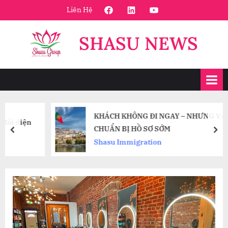
Skip
FaceBook
Linkedin
Youtube
Liên Hệ
to
content
SHASU NEWS
KHÁCH KHÔNG ĐI NGAY – NHƯNG VẪN NÊN
n
CHUẨN BỊ HỒ SƠ SỚM
prev
nex
Shasu Immigration