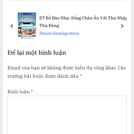
u
P
s
o
NG
D7 Bồ Đào Nha: Sống Châu Âu Với Thu Nhập
P
s
Thụ Động
o
t
prev
next
Shasu Immigration
s
:
t
Để lại một bình luận
:
Email của bạn sẽ không được hiển thị công khai.
Các
trường bắt buộc được đánh dấu
*
Bình luận
*