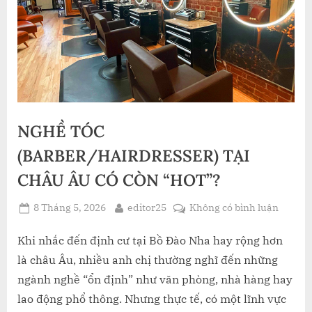
NGHỀ TÓC
(BARBER/HAIRDRESSER) TẠI
CHÂU ÂU CÓ CÒN “HOT”?
Posted
By
ở
8 Tháng 5, 2026
editor25
Không có bình luận
on
NGHỀ
TÓC
Khi nhắc đến định cư tại Bồ Đào Nha hay rộng hơn
(BARB
là châu Âu, nhiều anh chị thường nghĩ đến những
TẠI
ngành nghề “ổn định” như văn phòng, nhà hàng hay
CHÂU
lao động phổ thông. Nhưng thực tế, có một lĩnh vực
ÂU