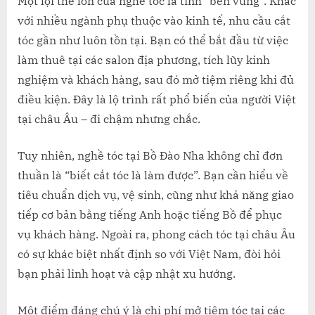
Một lợi thế lớn của nghề tóc là tính “bền vững”. Khác
với nhiều ngành phụ thuộc vào kinh tế, nhu cầu cắt
tóc gần như luôn tồn tại. Bạn có thể bắt đầu từ việc
làm thuê tại các salon địa phương, tích lũy kinh
nghiệm và khách hàng, sau đó mở tiệm riêng khi đủ
điều kiện. Đây là lộ trình rất phổ biến của người Việt
tại châu Âu – đi chậm nhưng chắc.
Tuy nhiên, nghề tóc tại Bồ Đào Nha không chỉ đơn
thuần là “biết cắt tóc là làm được”. Bạn cần hiểu về
tiêu chuẩn dịch vụ, vệ sinh, cũng như khả năng giao
tiếp cơ bản bằng tiếng Anh hoặc tiếng Bồ để phục
vụ khách hàng. Ngoài ra, phong cách tóc tại châu Âu
có sự khác biệt nhất định so với Việt Nam, đòi hỏi
bạn phải linh hoạt và cập nhật xu hướng.
Một điểm đáng chú ý là chi phí mở tiệm tóc tại các