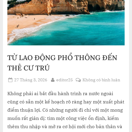
TỪ LAO ĐỘNG PHỔ THÔNG ĐẾN
THẺ CƯ TRÚ
Posted
By
ở
27 Tháng 3, 2026
editor25
Không có bình luận
on
TỪ
LAO
Không phải ai bắt đầu hành trình ra nước ngoài
ĐỘNG
cũng có sẵn một kế hoạch rõ ràng hay một xuất phát
PHỔ
điểm thuận lợi. Có những người đi chỉ với một mong
THÔN
muốn rất giản dị: tìm một công việc ổn định, kiếm
ĐẾN
thêm thu nhập và mở ra cơ hội mới cho bản thân và
THẺ