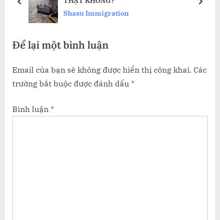
THẬT KHÔNG?
s
t
prev
next
Shasu Immigration
t
:
:
Để lại một bình luận
Email của bạn sẽ không được hiển thị công khai.
Các
trường bắt buộc được đánh dấu
*
Bình luận
*