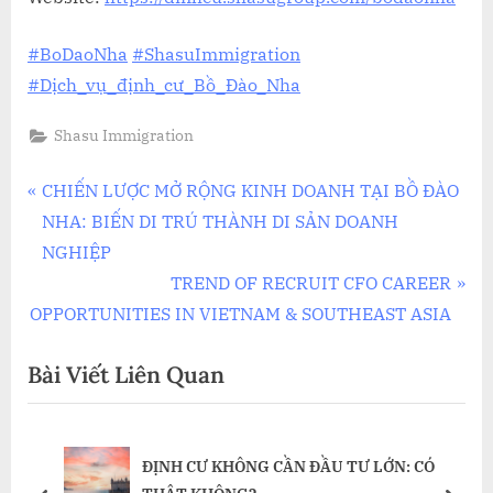
#BoDaoNha
#ShasuImmigration
#Dịch_vụ_định_cư_Bồ_Đào_Nha
Shasu Immigration
Điều
P
CHIẾN LƯỢC MỞ RỘNG KINH DOANH TẠI BỒ ĐÀO
r
NHA: BIẾN DI TRÚ THÀNH DI SẢN DOANH
hướng
e
NGHIỆP
bài
v
N
TREND OF RECRUIT CFO CAREER
i
e
OPPORTUNITIES IN VIETNAM & SOUTHEAST ASIA
viết
o
x
Bài Viết Liên Quan
u
t
s
P
P
o
Ề
ĐỊNH CƯ KHÔNG CẦN ĐẦU TƯ LỚN: CÓ
o
s