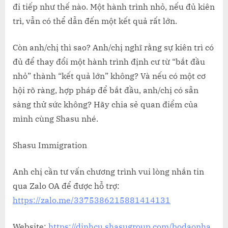
đi tiếp như thế nào. Một hành trình nhỏ, nếu đủ kiên
trì, vẫn có thể dẫn đến một kết quả rất lớn.
Còn anh/chị thì sao? Anh/chị nghĩ rằng sự kiên trì có
đủ để thay đổi một hành trình định cư từ “bắt đầu
nhỏ” thành “kết quả lớn” không? Và nếu có một cơ
hội rõ ràng, hợp pháp để bắt đầu, anh/chị có sẵn
sàng thử sức không? Hãy chia sẻ quan điểm của
mình cùng Shasu nhé.
Shasu Immigration
Anh chị cần tư vấn chương trình vui lòng nhắn tin
qua Zalo OA để được hỗ trợ:
https://zalo.me/3375386215881414131
Website:
https://dinhcu.shasugroup.com/bodaonha