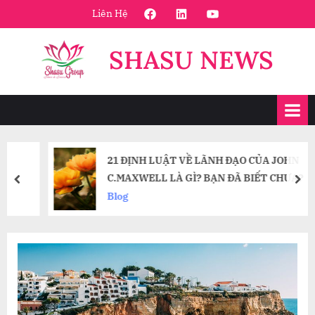
Skip
FaceBook
Linkedin
Youtube
Liên Hệ
to
content
SHASU NEWS
21 ĐỊNH LUẬT VỀ LÃNH ĐẠO CỦA JOHN
C.MAXWELL LÀ GÌ? BẠN ĐÃ BIẾT CHƯA?
prev
nex
Blog