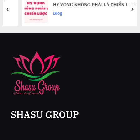
HY VỌNG KHÔNG PHẢI LÀ CHIẾN LƯỢC
prev
nex
Blog
SHASU GROUP