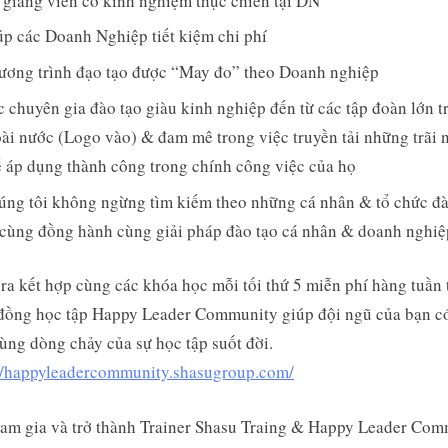
giảng viên có kinh nghiệm thực chiến tại DN
úp các Doanh Nghiệp tiết kiệm chi phí
ương trình đạo tạo được “May đo” theo Doanh nghiệp
 chuyên gia đào tạo giàu kinh nghiệp đến từ các tập đoàn lớn t
ài nước (Logo vào) & đam mê trong việc truyền tải những trãi
ế áp dụng thành công trong chính công việc của họ
úng tôi không ngừng tìm kiếm theo những cá nhân & tổ chức đà
 cùng đồng hành cùng giải pháp đào tạo cá nhân & doanh nghiệ
ra kết hợp cùng các khóa học mỗi tối thứ 5 miễn phí hàng tuần 
đồng học tập Happy Leader Community giúp đội ngũ của bạn có
ùng dòng chảy của sự học tập suốt đời.
://happyleadercommunity.shasugroup.com/
am gia và trở thành Trainer Shasu Traing & Happy Leader Co