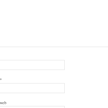
*
 web