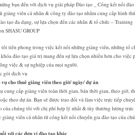
ừng bạn đến với dịch vụ giải pháp Đào tạo _ Cổng kết nối đào
ũ giảng viên cá nhân & công ty đào tạo nhằm cung cấp hình thứ
ào tạo đa dạng, sự lựa chọn đến các nhân & tổ chức – Training
ion SHASU GROUP
tôi tiên phong trong việc kết nối những giảng viên, những tổ c
khóa đào tạo giá trị mang đến sự lựa chọn nhiều hơn cho việc 
công việc & sự nghiệp của mọi người.
c gói dịch vụ
 vụ cho thuê giảng viên theo giờ/ ngày/ dự án
ụ cung cấp giảng viên toàn thời gian, bán thời gian, theo giờ, t
oặc theo dự án. Bạn sẽ được trao đổi và làm việc trực tiếp chuy
o của chúng tôi với chị phí hợp lý nhất & tùy thương lượng trực 
c giảng viên cá nhân từ cổng kết nối chuyên gia đào tạo của chú
nối với các đơn vị đào tạo khác