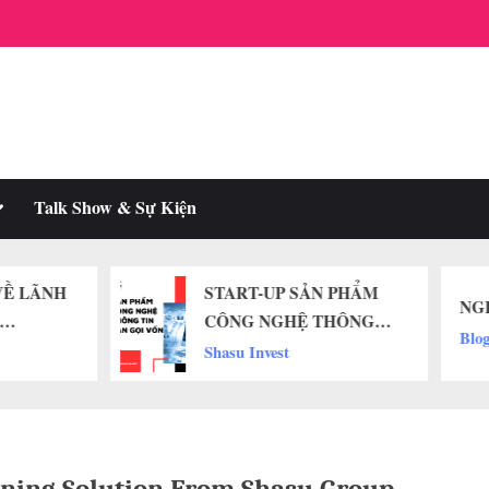
oggle
Talk Show & Sự Kiện
ub-
enu
START-UP SẢN PHẨM
NGHỆ THUẬT BLOCK
CÔNG NGHỆ THÔNG
Blog
TIN CẦN GỌI VỐN
Shasu Invest