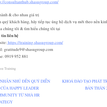
p://consultanthub.shasugroup.com/
ành & cho nhau giá trị
n quý khách hàng, hãy tiếp tục ủng hộ dịch vụ mới theo nền kin
a chúng tôi & tìm hiểu chúng tôi tại
tin liên hệ
ite:
https://training.shasugroup.com/
il: gratitude9@shasugroup.com
ne: 0919 952 881
su Training
N
 NHẮN NHỦ ĐẾN QUÝ DIỄN
KHOÁ ĐÀO TẠO PHÁT T
ều
e
 CỦA HAPPY LEADER
BẢN THÂN 
ớng
x
MUNITY TỪ NHÀ HR
t
ATEGY