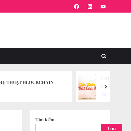
FaceBook
Linkedin
Youtube
Toggle
search
form
CHÌA KHÓA DẪN DẮT
CHAIN
CON NGƯỜI
next
Tin Tức
Tìm kiếm
Tìm