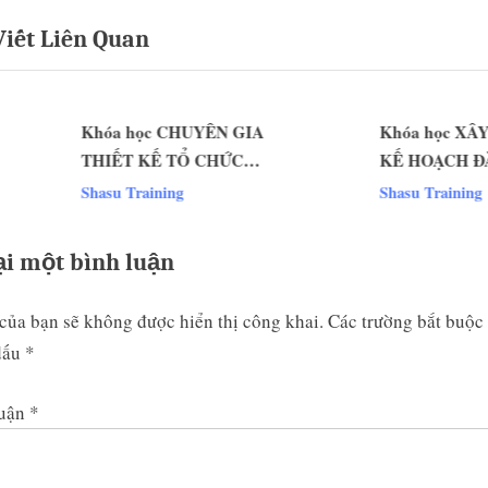
P
t
Viết Liên Quan
o
s
t
Khóa học CHUYÊN GIA
Khóa học XÂY
:
THIẾT KẾ TỔ CHỨC
KẾ HOẠCH ĐÀ
v
VÀ ĐÁNH GIÁ VỊ TRÍ
DỰA TRÊN ĐÁN
Shasu Training
Shasu Training
CÔNG VIỆC
NĂNG LỰC
ại một bình luận
của bạn sẽ không được hiển thị công khai.
Các trường bắt buộc
dấu
*
luận
*