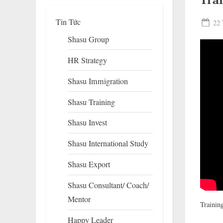
Tra
Tin Tức
Pos
22 
on
Shasu Group
HR Strategy
Shasu Immigration
Shasu Training
Shasu Invest
To
su
Shasu International Study
m
Shasu Export
Shasu Consultant/ Coach/
Mentor
Trainin
Happy Leader