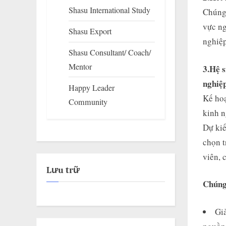
Shasu International Study
Chúng 
vực ng
Shasu Export
nghiệ
Shasu Consultant/ Coach/
Mentor
3.Hệ s
nghiệp
Happy Leader
Kế hoạ
Community
kinh n
Dự kiế
chọn t
viên, 
Lưu trữ
Chúng
Giả