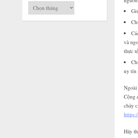
nguồn 
Lưu
Gi
trữ
Ch
Các
và ngo
thực t
Ch
uy tín
Ngoài 
Cộng 
chảy c
https
Hãy th