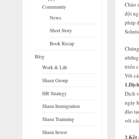
Chào m
Community
đội ng
News
pháp đ
Short Story
Solut
Book Recap
Chúng 
Blog
những 
triển 
Work & Life
Với cá
Shasu Group
1.Dịch
HR Strategy
Dịch v
ngày h
Shasu Immigration
đào tạ
Shasu Trainning
với cá
Shasu Invest
2.Kết 