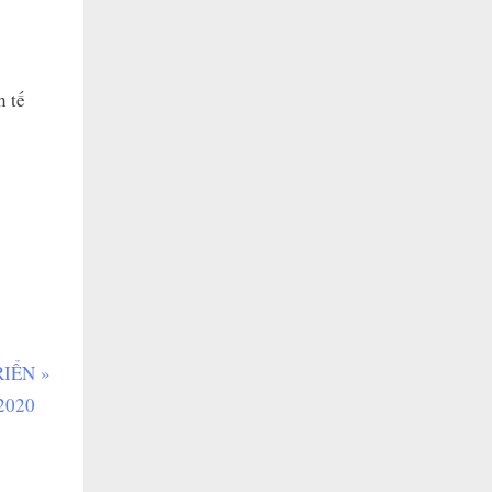
h tế
RIỂN
2020