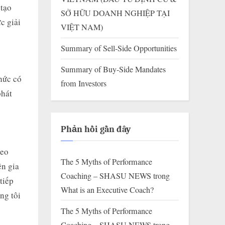
 tạo
SỞ HỮU DOANH NGHIỆP TẠI
c giải
VIỆT NAM)
Summary of Sell-Side Opportunities
Summary of Buy-Side Mandates
hức có
from Investors
phát
Phản hồi gần đây
heo
The 5 Myths of Performance
ên gia
Coaching – SHASU NEWS
trong
tiếp
What is an Executive Coach?
ng tôi
The 5 Myths of Performance
Coaching – SHASU NEWS
trong