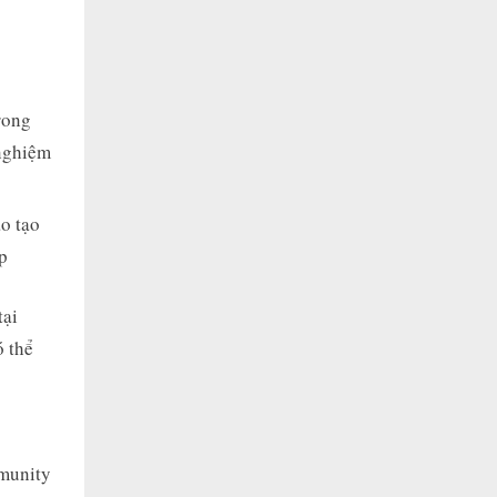
rong
 nghiệm
o tạo
p
tại
 thể
mmunity