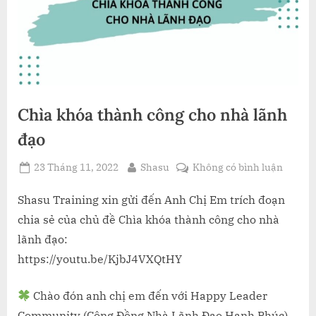
Chìa khóa thành công cho nhà lãnh
đạo
Posted
By
ở
23 Tháng 11, 2022
Shasu
Không có bình luận
on
Chìa
khóa
Shasu Training xin gửi đến Anh Chị Em trích đoạn
thành
chia sẻ của chủ đề Chìa khóa thành công cho nhà
công
lãnh đạo:
cho
https://youtu.be/KjbJ4VXQtHY
nhà
lãnh
Chào đón anh chị em đến với Happy Leader
đạo
Community (Cộng Đồng Nhà Lãnh Đạo Hạnh Phúc)