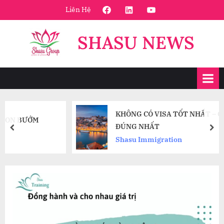
Skip
FaceBook
Linkedin
Youtube
Liên Hệ
to
content
SHASU NEWS
KHÔNG CÓ VISA TỐT NHẤT – CHỈ CÓ VISA
ĐÚNG NHẤT
prev
nex
Shasu Immigration