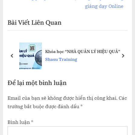
hướng
e
e
giảng dạy Online
bài
v
x
Bài Viết Liên Quan
i
t
viết
o
P
u
o
s
s
Khóa học “NHÀ QUẢN LÝ HIỆU QUẢ”
P
t
prev
next
Shasu Training
o
:
s
Để lại một bình luận
t
:
Email của bạn sẽ không được hiển thị công khai.
Các
trường bắt buộc được đánh dấu
*
Bình luận
*