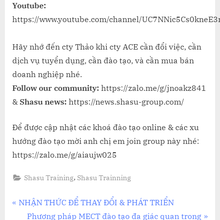
Youtube:
https://www.youtube.com/channel/UC7NNic5Cs0kneE
Hãy nhớ đến cty Thảo khi cty ACE cần đổi việc, cần
dịch vụ tuyển dụng, cần đào tạo, và cần mua bán
doanh nghiệp nhé.
Follow our community:
https://zalo.me/g/jnoakz841
&
Shasu news:
https://news.shasu-group.com/
Để được cập nhật các khoá đào tạo online & các xu
hướng đào tạo mời anh chị em join group này nhé:
https://zalo.me/g/aiaujw025
,
Shasu Training
Shasu Trainning
Điều
P
NHẬN THỨC ĐỂ THAY ĐỔI & PHÁT TRIỂN
r
N
Phương pháp MECT đào tạo đa giác quan trong