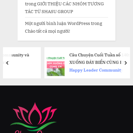
trong
GIỚI THIỆU CÁC NHÓM TƯƠNG
TÁC TỪ SHASU GROUP
Một người bình luận WordPress
trong
Chào tất cả mọi người!
à
Câu Chuyện Cuối Tuần số 140: ƯỚC GÌ CHÌM
XUỐNG ĐÁY BIỂN CÙNG EM
prev
nex
Happy Leader Community