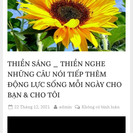
THIỀN SÁNG _ THIỀN NGHE
NHỮNG CÂU NÓI TIẾP THÊM
ĐỘNG LỰC SỐNG MỖI NGÀY CHO
BẠN & CHO TÔI
Posted
By
ở
22 Tháng 12, 2021
admin
Không có bình luận
on
THIỀN
SÁNG
_