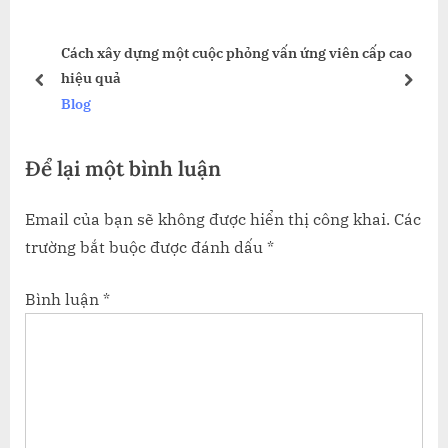
viết
o
P
P
Cách xây dựng một cuộc phỏng vấn ứng viên cấp cao
u
o
hiệu quả
s
s
prev
next
Blog
P
t
o
:
Để lại một bình luận
s
t
Email của bạn sẽ không được hiển thị công khai.
Các
:
trường bắt buộc được đánh dấu
*
Bình luận
*