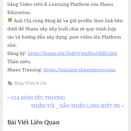
bằng Video trên E-Learning Platform của Shasu
Education.
Anh Chị cùng đăng ký và gửi profile theo link bên
dưới để Shasu sắp xếp buổi chia sẻ quy trình hợp
tác và hướng dẫn xây dựng, post video lên Platform
nhé.
Đăng ký:
https://forms.gle/5e89VwnS5qQEBUxb6
Thân mến,
Shasu Training:
https://training.shasugroup.com
,
Blog
Work & Life
Điều
P
GIA ĐÌNH YÊU THƯƠNG
r
N
THIỀN TỐI _ DẪN THIỀN LÒNG BIẾT ƠN
hướng
e
e
Bài Viết Liên Quan
bài
v
x
i
t