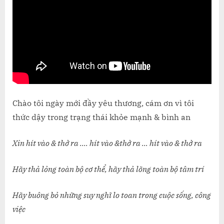
THIỀN
NGHE
NHỮN
CÂU
NÓI
TIẾP
THÊM
ĐỘNG
LỰC
Chào tôi ngày mới đầy yêu thương, cám ơn vì tôi
SỐNG
MỖI
thức dậy trong trạng thái khỏe mạnh & bình an
NGÀY
CHO
Xin hít vào & thở ra …. hít vào &thở ra … hít vào & thở ra
BẠN
&
Hãy thả lỏng toàn bộ cơ thể, hãy thả lõng toàn bộ tâm trí
CHO
TÔI
Hãy buông bỏ những suy nghĩ lo toan trong cuộc sống, công
việc