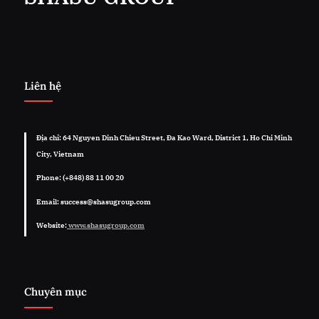
Liên hệ
Địa chỉ: 64 Nguyen Dinh Chieu Street, Đa Kao Ward, District 1, Ho Chi Minh
City, Vietnam
Phone: (+848) 88 11 00 20
Email: success@shasugroup.com
Website:
www.shasugroup.com
Chuyên mục