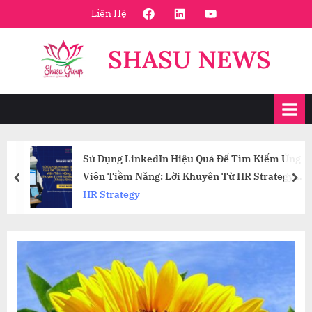
Skip
FaceBook
Linkedin
Youtube
Liên Hệ
to
content
SHASU NEWS
Sử Dụng LinkedIn Hiệu Quả Để Tìm Kiếm Ứng
Viên Tiềm Năng: Lời Khuyên Từ HR Strategy
prev
nex
(Shasu Group)
HR Strategy