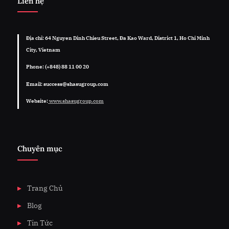
Liên hệ
Địa chỉ: 64 Nguyen Dinh Chieu Street, Đa Kao Ward, District 1, Ho Chi Minh
City, Vietnam
Phone: (+848) 88 11 00 20
Email: success@shasugroup.com
Website:
www.shasugroup.com
Chuyên mục
Trang Chủ
Blog
Tin Tức