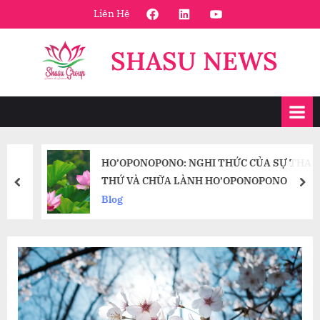
Skip
FaceBook
Linkedin
Youtube
Liên Hệ
to
content
SHASU NEWS
HO’OPONOPONO: NGHI THỨC CỦA SỰ THA
THỨ VÀ CHỮA LÀNH HO’OPONOPONO
prev
nex
Blog