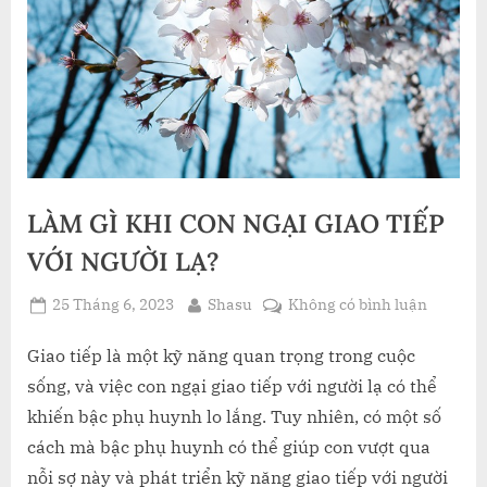
LÀM GÌ KHI CON NGẠI GIAO TIẾP
VỚI NGƯỜI LẠ?
Posted
By
ở
25 Tháng 6, 2023
Shasu
Không có bình luận
on
LÀM
GÌ
Giao tiếp là một kỹ năng quan trọng trong cuộc
KHI
sống, và việc con ngại giao tiếp với người lạ có thể
CON
khiến bậc phụ huynh lo lắng. Tuy nhiên, có một số
NGẠI
cách mà bậc phụ huynh có thể giúp con vượt qua
GIAO
nỗi sợ này và phát triển kỹ năng giao tiếp với người
TIẾP