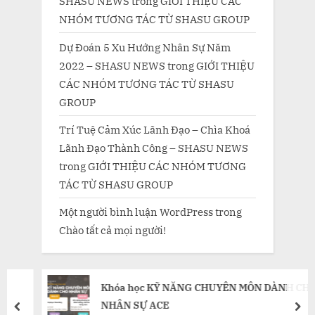
SHASU NEWS
trong
GIỚI THIỆU CÁC
NHÓM TƯƠNG TÁC TỪ SHASU GROUP
Dự Đoán 5 Xu Hướng Nhân Sự Năm
2022 – SHASU NEWS
trong
GIỚI THIỆU
CÁC NHÓM TƯƠNG TÁC TỪ SHASU
GROUP
Trí Tuệ Cảm Xúc Lãnh Đạo – Chìa Khoá
Lãnh Đạo Thành Công – SHASU NEWS
trong
GIỚI THIỆU CÁC NHÓM TƯƠNG
TÁC TỪ SHASU GROUP
Một người bình luận WordPress
trong
Chào tất cả mọi người!
Khóa học KỸ NĂNG CHUYÊN MÔN DÀNH CHO
NHÂN SỰ ACE
prev
nex