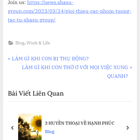
Join us:
https://news.shasu-
group.com/2023/03/24/gioi-thieu-cac-nhom-tuong-
tac-tu-shasu-group/
,
Blog
Work & Life
Điều
P
LÀM GÌ KHI CON BỊ THỤ ĐỘNG?
r
N
LÀM GÌ KHI CON THỜ Ơ VỚI MỌI VIỆC XUNG
hướng
e
e
QUANH?
bài
v
x
Bài Viết Liên Quan
i
t
viết
o
P
u
o
ĂN
s
s
3 HUYỀN THOẠI VỀ HẠNH PHÚC
P
t
prev
next
Blog
o
: