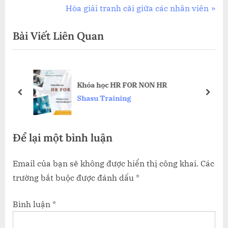
r
N
Hòa giải tranh cãi giữa các nhân viên
hướng
e
e
Bài Viết Liên Quan
bài
v
x
i
t
viết
o
P
u
o
Khóa học HR FOR NON HR
s
s
prev
next
Shasu Training
P
t
o
:
Để lại một bình luận
s
t
Email của bạn sẽ không được hiển thị công khai.
Các
:
trường bắt buộc được đánh dấu
*
Bình luận
*