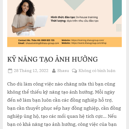
KỸ NĂNG TẠO ẢNH HƯỞNG
Posted
By
ở
28 Tháng 12, 2022
Shasu
Không có bình luận
on
KỸ
NĂNG
Cho dù làm công việc nào chăng nữa thì bạn cũng
TẠO
không thể thiếu kỹ năng tạo ảnh hưởng. Mỗi ngày
ẢNH
đến sở làm bạn luôn cần các đồng nghiệp hỗ trợ,
HƯỞN
bạn cần thuyết phục sếp hay đồng nghiệp, cần đồng
nghiệp ủng hộ, tạo các mối quan hệ tích cực… Nếu
bạn có khả năng tạo ảnh hưởng, công việc của bạn