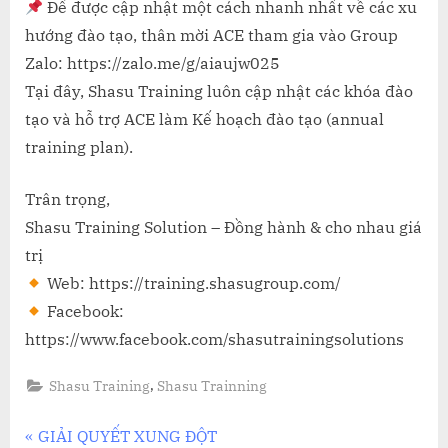
Để được cập nhật một cách nhanh nhất về các xu
hướng đào tạo, thân mời ACE tham gia vào Group
Zalo: https://zalo.me/g/aiaujw025
Tại đây, Shasu Training luôn cập nhật các khóa đào
tạo và hỗ trợ ACE làm Kế hoạch đào tạo (annual
training plan).
Trân trọng,
Shasu Training Solution – Đồng hành & cho nhau giá
trị
Web: https://training.shasugroup.com/
Facebook:
https://www.facebook.com/shasutrainingsolutions
,
Shasu Training
Shasu Trainning
Điều
P
GIẢI QUYẾT XUNG ĐỘT