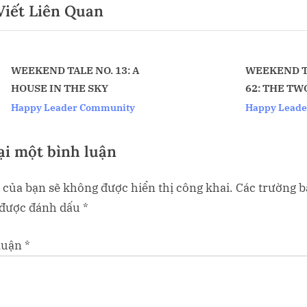
Viết Liên Quan
t
P
t
o
s
EEKEND TALE NO. 13: A
WEEKEND TALE
OUSE IN THE SKY
62: THE TWO 
t
v
appy Leader Community
Happy Leader
:
Community
ại một bình luận
 của bạn sẽ không được hiển thị công khai.
Các trường b
 được đánh dấu
*
luận
*