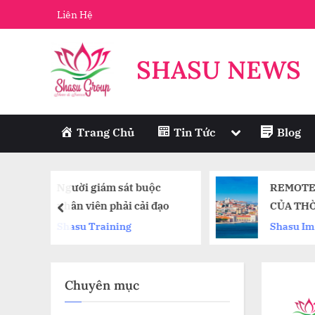
Skip
Liên Hệ
to
content
SHASU NEWS
Toggle
Trang Chủ
Tin Tức
Blog
sub-
menu
 buộc
REMOTE WORK – VISA
cải đạo
CỦA THỜI ĐẠI MỚI
prev
Shasu Immigration
Chuyên mục