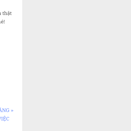
 thật
hé!
NĂNG
VIỆC