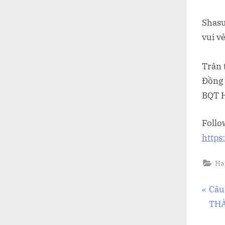
Shasu
vui v
Trân 
Đồng 
BQT 
Follo
https
Ha
Đi
P
Câu
r
THÀ
hư
e