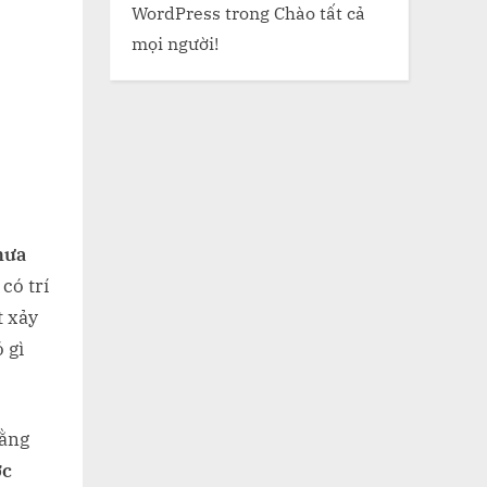
WordPress
trong
Chào tất cả
mọi người!
hưa
có trí
t xảy
 gì
rằng
ớc