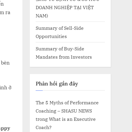
ến
DOANH NGHIỆP TẠI VIỆT
ìm ra
NAM)
Summary of Sell-Side
Opportunities
Summary of Buy-Side
Mandates from Investors
h bèn
Phản hồi gần đây
ình ở
The 5 Myths of Performance
Coaching – SHASU NEWS
trong
What is an Executive
Coach?
appy