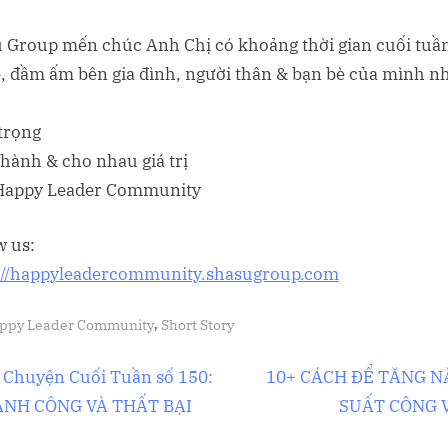
 Group mến chúc Anh Chị có khoảng thời gian cuối tuần
ẻ, đầm ấm bên gia đình, người thân & bạn bè của mình n
trọng
hành & cho nhau giá trị
Happy Leader Community
w us:
://happyleadercommunity.shasugroup.com
,
ppy Leader Community
Short Story
ều
N
 Chuyện Cuối Tuần số 150:
10+ CÁCH ĐỂ TĂNG 
e
NH CÔNG VÀ THẤT BẠI
SUẤT CÔNG 
ớng
x