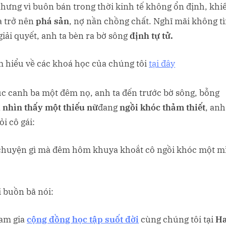
Cuối
hưng vì buôn bán trong thời kinh tế không ổn định, khi
Tuần
a trở nên
phá sản
, nợ nần chồng chất. Nghĩ mãi không t
số
giải quyết, anh ta bèn ra bờ sông
định tự tử.
151:
ĐỪNG
m hiểu về các khoá học của chúng tôi
tại đây
TUYỆT
VỌNG
úc canh ba một đêm nọ, anh ta đến trước bờ sông, bỗng
n
nhìn thấy một thiếu nữ
đang
ngồi khóc thảm thiết
, an
i cô gái:
chuyện gì mà đêm hôm khuya khoắt cô ngồi khóc một m
i buồn bã nói:
am gia
cộng đồng học tập suốt đời
cùng chúng tôi tại
H