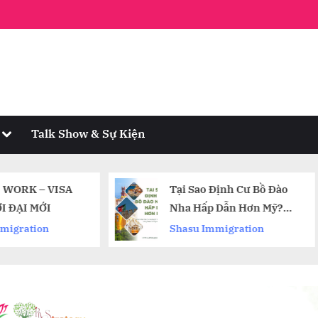
Toggle
Talk Show & Sự Kiện
sub-
menu
Tại Sao Định Cư Bồ Đào
LÀM THẾ NÀO
Nha Hấp Dẫn Hơn Mỹ?
GIÁ TRỊ BẢN
Khám Phá Các Con
Shasu Immigration
Work & Life
Đường Di Trú Bồ Đào Nha
Cùng Shasu Immigration