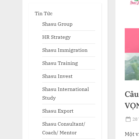
Tin Tức
Shasu Group
HR Strategy
Shasu Immigration
Shasu Training
Shasu Invest
T
s
Shasu International
Câu
Study
VỌ
Shasu Export
Po
28 
Shasu Consultant/
on
Coach/ Mentor
Một v