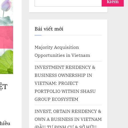
kiếm
Bài viết mới
Majority Acquisition
Opportunities in Vietnam
INVESTMENT RESIDENCY &
BUSINESS OWNERSHIP IN
VIETNAM: PROJECT
ỆT
PORTFOLIO WITHIN SHASU
GROUP ECOSYSTEM
INVEST, OBTAIN RESIDENCY &
OWN A BUSINESS IN VIETNAM
nhiều
(ĐẦU TƯ ĐỊNH CƯ & SỞ HỮU