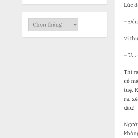
Lúc đ
– Đêm
Lưu
trữ
Vị thư
– Ừ… đ
Thì r
có
mà 
tuệ. 
ra, x
đâu!
Người
không