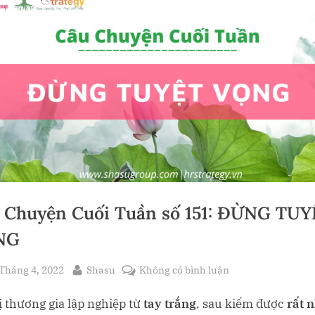
oggle
ub-
menu
 Chuyện Cuối Tuần số 151: ĐỪNG TUY
NG
sted
By
ở
Tháng 4, 2022
Shasu
Không có bình luận
Câu
ị thương gia lập nghiệp từ
tay trắng
, sau kiếm được
rất 
Chuyện