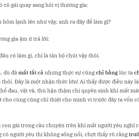
ó cô gái quay sang hỏi vị thương gia:
 hôm lạnh lẽo như vậy, anh ra đây để làm gì?
ơng gia ậm ừ trả lời:
âu có làm gì, chỉ là tản bộ chút vậy thôi.
a, dù đã
mất tất cả
nhưng thực sự cũng
chỉ bằng
lúc ta
c
thôi. Đây là một nhận thức lớn! Ai thấy được điều này là 
Khổ đau, vật vã, thù hận thậm chí quyên sinh khi mất má
ét cho cùng cũng chỉ thiệt cho mình vì trước đây ta vốn có
 con gái trong câu chuyện trên khi mất người yêu nghĩ 
 có người yêu thì không sống nổi, chợt thấy rõ rằng
trư