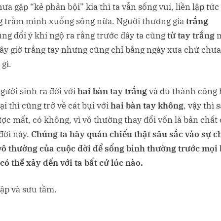
ưa gặp “kẻ phản bội” kia thì ta vẫn sống vui, liền lập tức 
 trầm mình xuống sông nữa. Người thương gia
trắng
ũng đổi ý khi ngộ ra rằng trước đây ta cũng
từ tay trắng
Bây giờ trắng tay nhưng cũng chỉ bằng ngày xưa chứ chư
 gì.
gười sinh ra đời với
hai bàn tay trắng
và dù thành công 
ại thì cũng trở về cát bụi với
hai bàn tay không
, vậy thì s
ược mất, có không, vì vô thường thay đổi vốn là bản chất
đời này.
Chúng ta hãy quán chiếu thật sâu sắc vào sự 
vô thường của cuộc đời để sống bình thường trước mọi 
có thể xảy đến với ta bất cứ lúc nào.
tập và sưu tầm.