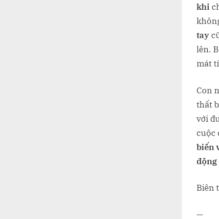
khi
ch
không
tay
c
lên. 
mát tí
Con n
thất b
với đ
cuộc 
biến 
động 
Biên 
—