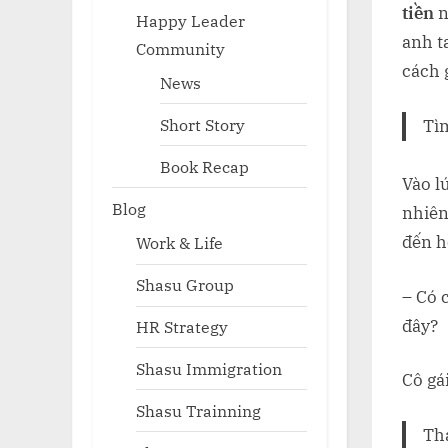
tiền
n
Happy Leader
anh t
Community
cách 
News
Short Story
Tì
Book Recap
Vào l
Blog
nhiê
đến hỏ
Work & Life
Shasu Group
– Có 
đây?
HR Strategy
Shasu Immigration
Cô gá
Shasu Trainning
Th