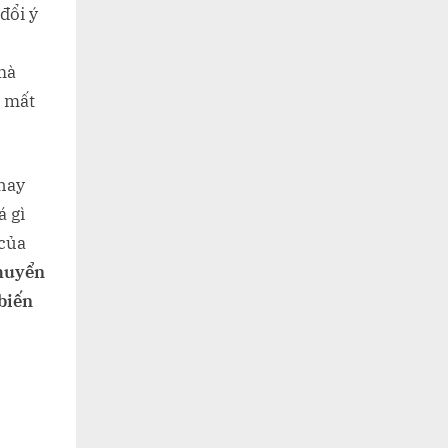
đổi ý
mà
a mất
hay
á gì
 của
chuyển
biến