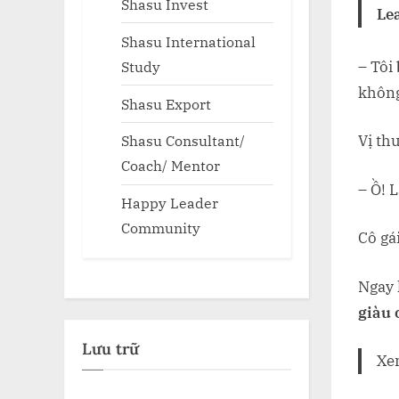
Shasu Invest
Le
Shasu International
Study
– Tôi
không
Shasu Export
Vị th
Shasu Consultant/
Coach/ Mentor
– Ồ! 
Happy Leader
Community
Cô gá
Ngay 
giàu 
Lưu trữ
Xe