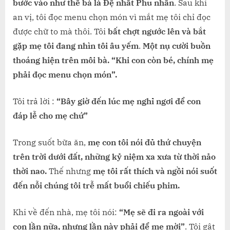
bước vào như thể bà là Đệ nhất Phu nhân
. Sau khi
an vị, tôi đọc menu chọn món vì mắt mẹ tôi chỉ đọc
được chữ to mà thôi. Tôi
bất chợt ngước lên và bắt
gặp mẹ tôi đang nhìn tôi âu yếm
.
Một nụ cười buồn
thoáng hiện trên môi bà. “Khi con còn bé, chính mẹ
phải đọc menu chọn món”.
Tôi trả lời :
“Bây giờ đến lúc mẹ nghỉ ngơi để con
đáp lễ cho mẹ chứ”
Trong suốt bữa ăn,
mẹ con tôi nói đủ thứ chuyện
trên trời dưới đất, những kỷ niệm xa xưa từ thời nảo
thời nao.
Thế nhưng
mẹ tôi rất thích và ngồi nói suốt
đến nỗi chúng tôi trễ mất buổi chiếu phim.
Khi về đến nhà, mẹ tôi nói:
“Mẹ sẽ đi ra ngoài với
con lần nữa, nhưng lần này phải để mẹ mời”
. Tôi gật