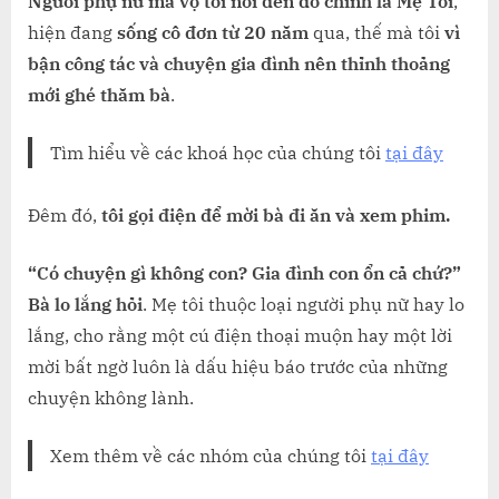
Người phụ nữ mà vợ tôi nói đến đó chính là Mẹ Tôi
,
VỚI
hiện đang
sống cô đơn từ 20 năm
qua, thế mà tôi
vì
MẸ
bận công tác và chuyện gia đình nên thỉnh thoảng
mới ghé thăm bà
.
Tìm hiểu về các khoá học của chúng tôi
tại đây
Đêm đó,
tôi gọi điện để mời bà đi ăn và xem phim.
“Có chuyện gì không con? Gia đình con ổn cả chứ?”
Bà lo lắng hỏi
. Mẹ tôi thuộc loại người phụ nữ hay lo
lắng, cho rằng một cú điện thoại muộn hay một lời
mời bất ngờ luôn là dấu hiệu báo trước của những
chuyện không lành.
Xem thêm về các nhóm của chúng tôi
tại đây