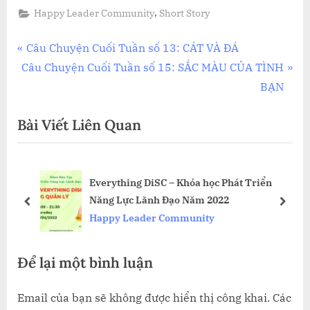
,
Happy Leader Community
Short Story
Điều
P
Câu Chuyện Cuối Tuần số 13: CÁT VÀ ĐÁ
N
r
Câu Chuyện Cuối Tuần số 15: SẮC MÀU CỦA TÌNH
hướng
e
e
BẠN
bài
x
v
Bài Viết Liên Quan
t
i
viết
P
o
o
u
Everything DiSC – Khóa học Phát Triển
s
s
Năng Lực Lãnh Đạo Năm 2022
t
P
prev
next
Happy Leader Community
:
o
s
Để lại một bình luận
t
:
Email của bạn sẽ không được hiển thị công khai.
Các