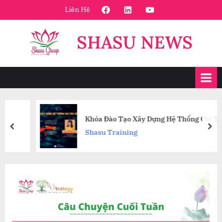
Skip
FaceBook
Linkedin
Youtube
Liên Hệ
to
content
SHASU NEWS
Khóa Đào Tạo Xây Dựng Hệ Thống Chi Trả 3P
prev
nex
Shasu Training