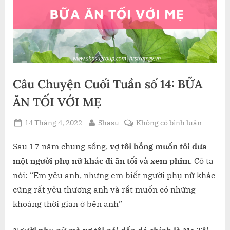
Câu Chuyện Cuối Tuần số 14: BỮA
ĂN TỐI VỚI MẸ
Posted
By
ở
14 Tháng 4, 2022
Shasu
Không có bình luận
on
Câu
Chuyện
Sau 17 năm chung sống,
vợ tôi bỗng muốn tôi đưa
Cuối
một người phụ nữ khác đi ăn tối và xem phim
. Cô ta
Tuần
nói: “Em yêu anh, nhưng em biết người phụ nữ khác
số
cũng rất yêu thương anh và rất muốn có những
14:
khoảng thời gian ở bên anh”
BỮA
ĂN
TỐI