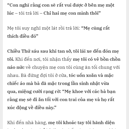
“Con nghĩ rằng con sẽ rất vui được ở bên mẹ một
lúc
– tôi trả lời –
Chỉ hai mẹ con mình thôi”
Mẹ tôi suy nghĩ một lát rồi trả lời:
“Mẹ cũng rất
thích điều đó”
Chiều Thứ sáu sau khi tan sở, tôi lái xe đến đón mẹ
tôi.
Khi đến nơi, tôi nhận thấy
mẹ tôi có vẻ bồn chồn
náo nức
về chuyện mẹ con tôi cùng ăn tối chung với
nhau. Bà đứng đợi tôi ở cửa,
tóc uốn xoăn và mặc
chiếc áo mà bà đã mặc trong lần sinh nhật vừa
qua,
miệng cười rạng rỡ: “Mẹ khoe với các bà bạn
rằng mẹ sẽ đi ăn tối với con trai của mẹ và họ rất
xúc động về điều này.”
Khi đến nhà hàng,
mẹ tôi khoác tay tôi hãnh diện