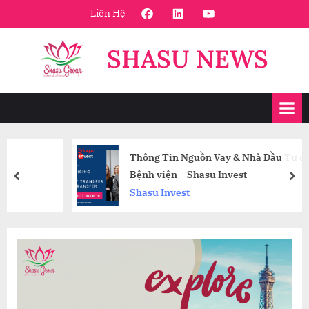
Skip
FaceBook
Linkedin
Youtube
Liên Hệ
to
content
SHASU NEWS
Thông Tin Nguồn Vay & Nhà Đầu Tư các Dự án
Bệnh viện – Shasu Invest
prev
nex
Shasu Invest