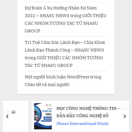
Dự Đoán 5 Xu Hướng Nhân Sự Năm
2022 – SHASU NEWS
trong
GIỚI THIỆU
CÁC NHÓM TƯƠNG TÁC TỪ SHASU
GROUP
Trí Tuệ Cảm Xúc Lãnh Đạo – Chìa Khoá
Lãnh Đạo Thành Công – SHASU NEWS
trong
GIỚI THIỆU CÁC NHÓM TƯƠNG
TÁC TỪ SHASU GROUP
Một người bình luận WordPress
trong
Chào tất cả mọi người!
HỌC CÔNG NGHỆ THÔNG TIN – LÀN SÓNG
DẪN ĐẦU CÔNG NGHỆ SỐ
prev
nex
Shasu International Study