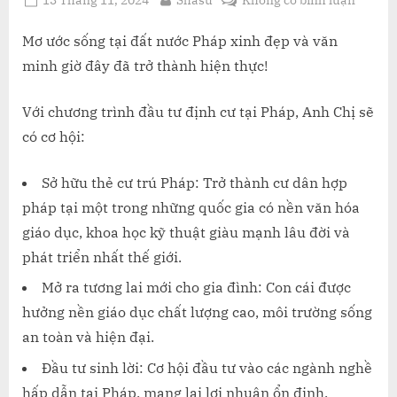
on
ĐỊNH
CƯ
Mơ ước sống tại đất nước Pháp xinh đẹp và văn
PHÁP
minh giờ đây đã trở thành hiện thực!
THÀN
CÔNG
Với chương trình đầu tư định cư tại Pháp, Anh Chị sẽ
CÙNG
có cơ hội:
CHƯƠ
TRÌNH
Sở hữu thẻ cư trú Pháp: Trở thành cư dân hợp
ĐẦU
TƯ
pháp tại một trong những quốc gia có nền văn hóa
HẤP
giáo dục, khoa học kỹ thuật giàu mạnh lâu đời và
DẪN
phát triển nhất thế giới.
Mở ra tương lai mới cho gia đình: Con cái được
hưởng nền giáo dục chất lượng cao, môi trường sống
an toàn và hiện đại.
Đầu tư sinh lời: Cơ hội đầu tư vào các ngành nghề
hấp dẫn tại Pháp, mang lại lợi nhuận ổn định.