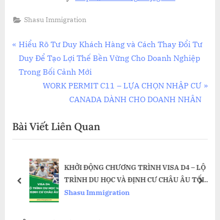
Shasu Immigration
Điều
P
Hiểu Rõ Tư Duy Khách Hàng và Cách Thay Đổi Tư
r
Duy Để Tạo Lợi Thế Bền Vững Cho Doanh Nghiệp
hướng
e
Trong Bối Cảnh Mới
bài
v
N
WORK PERMIT C11 – LỰA CHỌN NHẬP CƯ
i
e
CANADA DÀNH CHO DOANH NHÂN
viết
o
x
Bài Viết Liên Quan
u
t
s
P
P
o
KHỞI ĐỘNG CHƯƠNG TRÌNH VISA D4 – LỘ
o
s
TRÌNH DU HỌC VÀ ĐỊNH CƯ CHÂU ÂU TỐI
s
t
prev
next
ƯU NHẤT 2026
Shasu Immigration
t
:
: