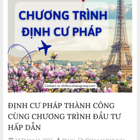
ĐỊNH CƯ PHÁP THÀNH CÔNG
CÙNG CHƯƠNG TRÌNH ĐẦU TƯ
HẤP DẪN
Posted
By
ở
13 Tháng 11, 2024
Shasu
Không có bình luận