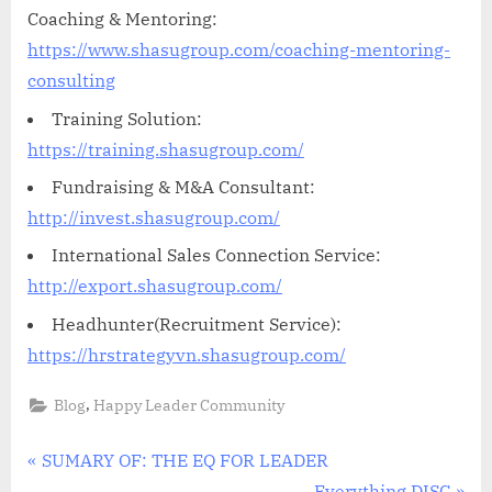
Coaching & Mentoring:
https://www.shasugroup.com/coaching-mentoring-
consulting
Training Solution:
https://training.shasugroup.com/
Fundraising & M&A Consultant:
http://invest.shasugroup.com/
International Sales Connection Service:
http://export.shasugroup.com/
Headhunter(Recruitment Service):
https://hrstrategyvn.shasugroup.com/
,
Blog
Happy Leader Community
Điều
P
SUMARY OF: THE EQ FOR LEADER
r
N
Everything DISC