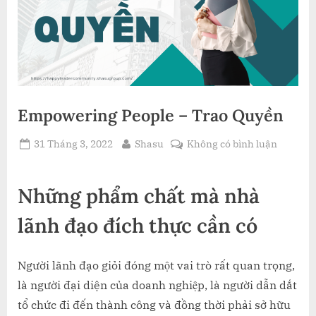
Empowering People – Trao Quyền
Posted
By
ở
31 Tháng 3, 2022
Shasu
Không có bình luận
on
Empowe
People
Những phẩm chất mà nhà
–
Trao
lãnh đạo đích thực cần có
Quyền
Người lãnh đạo giỏi đóng một vai trò rất quan trọng,
là người đại diện của doanh nghiệp, là người dẫn dắt
tổ chức đi đến thành công và đồng thời phải sở hữu