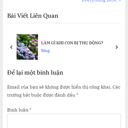
hướng
e
e
Bài Viết Liên Quan
bài
v
x
i
t
viết
o
P
u
o
LÀM GÌ KHI CON BỊ THỤ ĐỘNG?
s
s
prev
next
Blog
P
t
o
:
Để lại một bình luận
s
t
Email của bạn sẽ không được hiển thị công khai.
Các
:
trường bắt buộc được đánh dấu
*
Bình luận
*