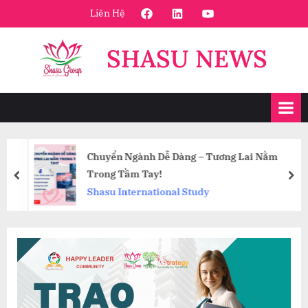
Skip
FaceBook
Linkedin
Youtube
Liên Hệ
to
content
SHASU NEWS
Chuyển Ngành Dễ Dàng – Tương Lai Nằm
Trong Tầm Tay!
prev
nex
Shasu International Study